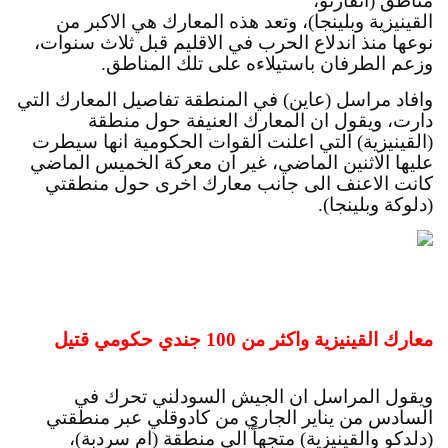
مناطق (انقارتو، 
القينيزية وبلينجا)، وتعد هذه المعارك هي الاكبر من 
نوعها منذ اندلاع الحرب في الاقليم قبل ثلاث سنوات، 
وزعم الطرفان باستيلاءه على تلك المناطق.
وافاد مراسل (عاين) في المنطقة تفاصيل المعارك التي 
دارت، ويقول ان المعارك العنيفة حول منطقة 
(القينيزية) التي اعلنت القوات الحكومية انها سيطرت 
عليها الاثنين الماضي، غير ان معركة الخميس الماضي 
كانت الاعنف الى جانب معارك اخرى حول منطقتي 
(دلوكة وبلينجا).
معارك القينيزية واكثر من 100 جندي حكومي قتيل
ويقول المراسل ان الجيش السودلني تحرك في 
السادس من يناير الجاري من كادوقلي عبر منطقتي 
(دلدكو والقينيزية) متجهاً الى منطقة (ام سردبة)، 