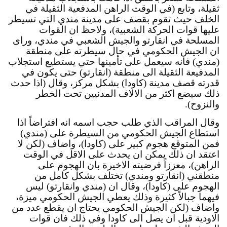
ثقيلة، وتابع (في الوقت الراهن المدفعية الثقيلة في 
الخلف حيث تقوم بقصف على مدينة مندي التي تسيطر 
عليها قوات الحركة الشعبية)، ولاحظ ان القوات 
المسلحة في انقارتو والجيش الشعبي في مندي، وراى 
ان الجيش الحكومي في حال سيطرته على منطقة 
(مندي) فانه سيعمل على تأمينها حتي يستطيع استجلاب 
المدفيعة الثقيلة الى منطقة (انقارتو) حتى يكون في 
قدرته قصف مدينة (كاودا) بشكل مركز، وقال (اذا حدث 
ذلك سيضع اكثر من الالاف المدنيين تحت الخطر 
والنزوح).
وقال المراقب الذي طلب حجب اسمه انه افتراضاً اذا 
استطاع الجيش الحكومي من السيطرة على (مندي) 
فمن المتوقع هجوم كبير على (كاودا)، واضاف (لكن لا 
اعتقد ان ذلك يمكن ان يحدث على الاقل في الوقت 
الراهن)، معززاً فرضيته الاخيرة بان الهجوم على 
منطقني (انقارتو ومندي) تختلف بشكل كامل من 
الهجوم على (كاودا)، وقال ان (مندي وانقارتو) ليس 
فيهما جبالاً كثيرة وذلك يعطي الجيش الحكومي ميزة، 
واضاف (لكن الجيش الحكومي يحتاج ان يقطع عدد من 
الاودية قبل ان يصل الى كاودا وفي ذلك فان قوات 