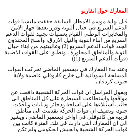
المعارك حول انقارتو
قبل نهاية موسم الامطار السابقة حققت مليشيا قوات 
الدعم السريع في جبال النوبة وقرر بعدها جهاز الامن 
والمخابرات الوطني القيام بعمليات تجنيد لقوات الدعم 
السريع من ابناء النوبة والنيل الازرق، واصبح المجندون 
الجدد قوات الدعم السريع (2) وغالبيتهم من ابناء جبال 
النوبة والمناطق المجاورة ، وتطلق على القوات الاصلية 
(قوات الدعم السريع (1)).
وعند بدء المعارك في ديسمبر الماضي تحركت القوات 
المسلحة السودانية الى خارج كادوقلي عاصمة ولاية 
جنوب كردفان.
ويقول المراسل ان قوات الحركة الشعبية دافعت عن 
مواقعها واستطاعت السيطرة على كل المناطق الى 
جانب استيلاءها على اسلحة وذخائر ودبابات وناقلات 
جنود، ويضيف ان قوات الحركة تقدمت الى مناطق 
قريبة من كادوقلي في اواخر ديسمبر الماضي، ويشير 
الى ان المعارك التي دارت في تلك الفترة كانت بين 
قوات الحركة الشعبية والجيش الحكومي ولم تكن 