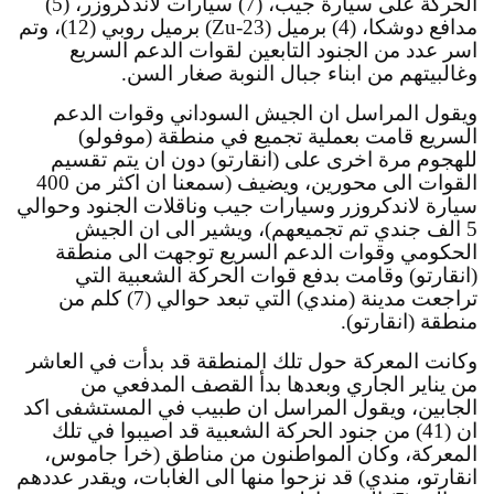
الحركة على سيارة جيب، (7) سيارات لاندكروزر، (5) 
مدافع دوشكا، (4) برميل (Zu-23) برميل روبي (12)، وتم 
اسر عدد من الجنود التابعين لقوات الدعم السريع 
وغالبيتهم من ابناء جبال النوبة صغار السن.
ويقول المراسل ان الجيش السوداني وقوات الدعم 
السريع قامت بعملية تجميع في منطقة (موفولو) 
للهجوم مرة اخرى على (انقارتو) دون ان يتم تقسيم 
القوات الى محورين، ويضيف (سمعنا ان اكثر من 400 
سيارة لاندكروزر وسيارات جيب وناقلات الجنود وحوالي 
5 الف جندي تم تجميعهم)، ويشير الى ان الجيش 
الحكومي وقوات الدعم السريع توجهت الى منطقة 
(انقارتو) وقامت بدفع قوات الحركة الشعبية التي 
تراجعت مدينة (مندي) التي تبعد حوالي (7) كلم من 
منطقة (انقارتو).
وكانت المعركة حول تلك المنطقة قد بدأت في العاشر 
من يناير الجاري وبعدها بدأ القصف المدفعي من 
الجابين، ويقول المراسل ان طبيب في المستشفى اكد 
ان (41) من جنود الحركة الشعبية قد اصيبوا في تلك 
المعركة، وكان المواطنون من مناطق (خرا جاموس، 
انقارتو، مندي) قد نزحوا منها الى الغابات، ويقدر عددهم 