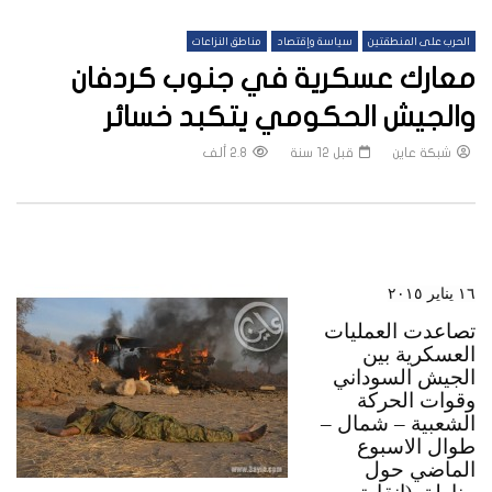
الحرب على المنطقتين
سياسة وإقتصاد
مناطق النزاعات
معارك عسكرية في جنوب كردفان
والجيش الحكومي يتكبد خسائر
شبكة عاين
قبل 12 سنة
2.8 ألف
١٦ يناير ٢٠١٥
تصاعدت العمليات 
العسكرية بين 
الجيش السوداني 
وقوات الحركة 
الشعبية – شمال – 
طوال الاسبوع 
الماضي حول 