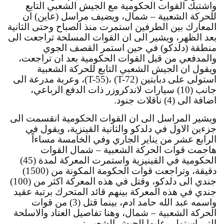
واشتبك القوات الحكومية مع الجيش الشعبي التابع 
للحركة الشعبية – شمال، ويضيف مراسل (عاين) ان 
المعارك بين الطرفين استمرت منذ الصباح وحتى الثانية 
بعد الظهر، ويشير الى ان القوات المسلحة تراجعت الى 
منطقة (دلدكو) في حين استمر القصف الجوي 
والمدفعي من قبل القوات الحكومية بعد ان تراجعت، 
ويقول ان الجيش الشعبي التابع للحركة الشعبية 
استولى على دبابتين (T-72) ،(T-55)، وعربة مدرعة الى 
جانب (10) سيارات لاندكروزر ذات الدفع الرباعي، 
اضافة الى (4) ناقلات جنود.
ويشير المراسل الى ان القوات الحكومية انقسمت الى 
جزءين الاول في دلدكو والثانية القينزية، ويقول في 
الرابع عشر من يناير الجاري وفي الخامسة مساءاً 
هاجمت قوات الحركة الشعبية – شمال القوات 
الحكومية في القينيزية واستمرت المعركة لمدة (45) 
دقيقة، وتراجعت قوات الحكومة المكونة من (1500) 
جندي الى دلدكو، وقتل في هذه المعركة اكثر من (100) 
جندي في هذه المعركة بينهم قائد المتحرك برتبة عقيد 
واسمه عبد الله حامد ادم، بينما قتل (3) من قوات 
الحركة الشعبية – شمال، وهنا تفاصيل العتاد والاسلحة 
التي استولى عليها الجيش الشعبي: