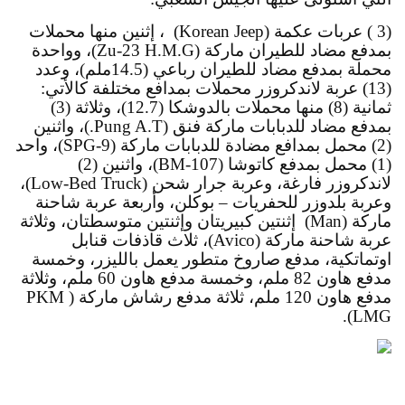
(3 ) عربات عكمة (Korean Jeep)  ، إثنين منها محملات 
بمدفع مضاد للطيران ماركة (Zu-23 H.M.G)، وواحدة 
محملة بمدفع مضاد للطيران رباعي (14.5ملم)، وعدد 
(13) عربة لاندكروزر محملات بمدافع مختلفة كالأتي: 
ثمانية (8) منها محملات بالدوشكا (12.7)، وثلاثة (3) 
بمدفع مضاد للدبابات ماركة فنق (Pung A.T.)، واثنين 
(2) محمل بمدافع مضادة للدبابات ماركة (SPG-9)، واحد 
(1) محمل بمدفع كاتوشا (BM-107)، واثنين (2) 
لاندكروزر فارغة، وعربة جرار شحن (Low-Bed Truck)، 
وعربة بلدوزر للحفريات – بوكلن، وأربعة عربة شاحنة 
ماركة (Man)  إثنتين كبيريتان وإثنتين متوسطتان، وثلاثة 
عربة شاحنة ماركة (Avico)، ثلاث قاذفات قنابل 
اوتماتكية، مدفع صاروخ متطور يعمل بالليزر، وخمسة 
مدفع هاون 82 ملم، وخمسة مدفع هاون 60 ملم، وثلاثة 
مدفع هاون 120 ملم، ثلاثة مدفع رشاش ماركة (PKM 
LMG).