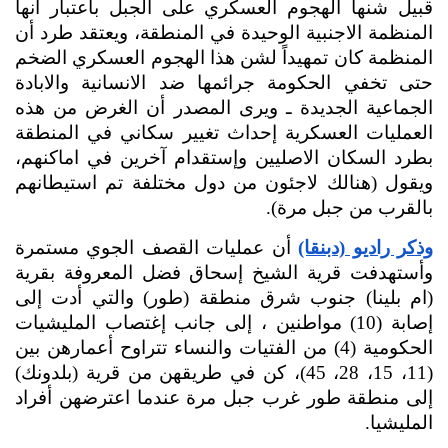
قبيل شنها الهجوم العسكري على الجبل باعتبار أنها 
المنظمة الاجنبية الوحيدة في المنطقة، ويعتقد طرد أن 
المنظمة كان تمهيداً لشن هذا الهجوم العسكري الضخم 
حتى تخفي الحكومة جرائمها ضد الانسانية والابادة 
الجماعية الجديدة ـ ويرى المصدر أن الغرض من هذه 
العمليات العسكرية إحداث تغيير سكاني في المنطقة 
بطرد السكان الاصليين وإستقدام آخرين في اماكنهم، 
ويقول (هنالك لاجئون من دول مختلفة تم استيطانهم 
بالقرب من جبل مرة).
وذكر راديو (دبنقا)
 أن عمليات القصف الجوي مستمرة 
وأستهدفت قرية الشيخ إسحاق فضل المعروفة بقرية 
(ام بلينا) جنوب شرق منطقة (طور) والتي أدت إلى 
إصابة (10) مواطنين ، إلى جانب إغتصاب المليشيات 
الحكومية (4) من الفتيات والنساء تتراوح أعمارهن بين 
(11، 15، 28، 45)، كن في طريقهن من قرية (بلدونك) 
إلى منطقة طور غرب جبل مرة عندما اعترضهن أفراد 
المليشيا.