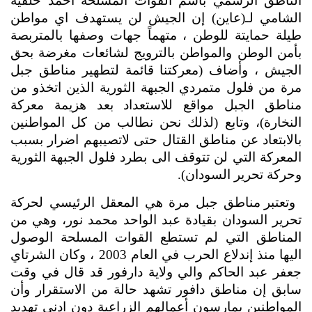
الناطق الرسمي باسم القوات المسلحة احمد خلفية 
الشامي لـ(عاين) إن الجيش لن يستهدف اي مواطن 
طيلة حمايتة للوطن ، متهماً جهات وصفها بالمتربصة 
بأمن الوطن والمواطن بالترويج لشائعات مغرضة بحق 
الجيش ، وأضاف (معركتنا قائمة لتطهير مناطق جبل 
مرة من فلول متمردي الجبهة الثورية الذين اتخذو من 
مناطق الجبل مواقع للاستعداد بعد هزيمة معركة 
النخارة)، وتابع (لذلك نحن نطالب من كل المواطنين 
بالابتعاد عن مناطق القتال حتى لاتصيبهم اضرار بسبب 
المعركة التي لن تتوقف الى بطرد فلول الجبهة الثورية 
وحركة تحرير السودان).
 وتعتبر مناطق جبل مرة هي المعقل الرئيسي لحركة 
تحرير السودان بقيادة عبد الواحد محمد نور، وهي من 
المناطق التي لم تستطع القوات المسلحة الوصول 
اليها منذ إندلاع الحرب في العام 2003 ، وكان الشرتاي 
جعفر عبد الحاكم والي ولاية دارفور قد قال في وقت 
سابق إن مناطق دافور تشهد حالة من الاستقرار وأن 
المواطنين يمارسون أعمالهم الزراعية دون ادنى تهديد 