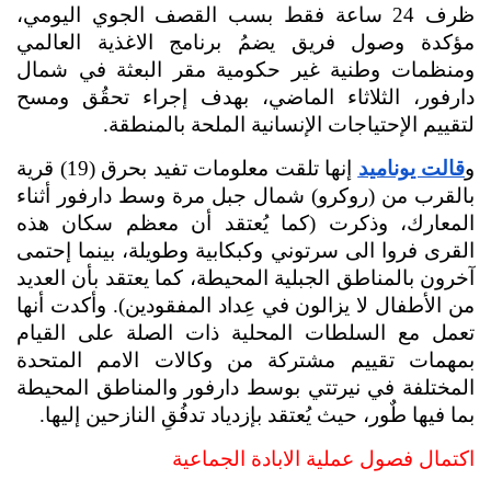
ظرف 24 ساعة فقط بسب القصف الجوي اليومي، 
مؤكدة وصول فريق يضمُ برنامج الاغذية العالمي 
ومنظمات وطنية غير حكومية مقر البعثة في شمال 
دارفور، الثلاثاء الماضي، بهدف إجراء تحقُق ومسح 
لتقييم الإحتياجات الإنسانية الملحة بالمنطقة.
و
قالت يوناميد
 إنها تلقت معلومات تفيد بحرق (19) قرية 
بالقرب من (روكرو) شمال جبل مرة وسط دارفور أثناء 
المعارك، وذكرت (كما يُعتقد أن معظم سكان هذه 
القرى فروا الى سرتوني وكبكابية وطويلة، بينما إحتمى 
آخرون بالمناطق الجبلية المحيطة، كما يعتقد بأن العديد 
من الأطفال لا يزالون في عِداد المفقودين). وأكدت أنها 
تعمل مع السلطات المحلية ذات الصلة على القيام 
بمهمات تقييم مشتركة من وكالات الامم المتحدة 
المختلفة في نيرتتي بوسط دارفور والمناطق المحيطة 
بما فيها طٌور، حيث يُعتقد بإزدياد تدفُقِ النازحين إليها.
اكتمال فصول عملية الابادة الجماعية