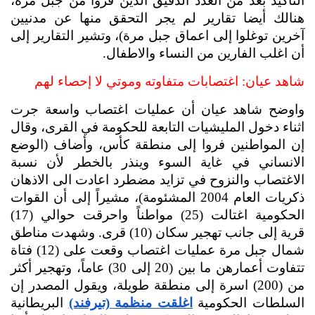
التأكيد بعد من العدد الدقيق الذين فروا من جبل مرة، 
هنالك أيضا تقارير لم يجر التحقق منها عن مدنيين 
آخرين توغلوا إلى اعماق جبل مرة)، وتشير التقارير إلى 
أن اغلب الفارين من النساء والاطفال.
شاهد عيان: اغتصابات متفاوته وموتي لا إحصاء لهم
واوضح شاهد عيان أن عمليات اغتصاب واسعة جرت 
اثناء دخول المليشيات التابعة للحكومة في القرى، وقال 
إن المواطنين فروا إلى منطقة كأس، وأضاف (الوضع 
الانساني في غاية السوء وينذر بالخطر لأن نسبة 
الاغتصاب والنزوح في تزايد مضطرد اعادت الى الاذهان 
ذكريات العام 2004 المشئومة)، مشيراً إلى أن القوات 
الحكومية اغتالت (25) مواطناً واحرقت حوالي (17) 
قرية إلى جانب تهجير سكان (10) قرى. وشهدت مناطق 
شمال جبل مرة عمليات اغتصاب وقعت على (12) فتاة 
تتفاوت أعمارهن ما بين (20 إلى 30) عاماً، وتهجير أكثر 
من (200) اسرة إلى منطقة طويلة، ويقول المصدر إن 
السلطات الحكومية 
اغلقت منظمة (تيرفند)
 البريطانية 