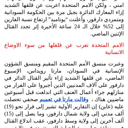
امني ، ولكن الامم المتحدة اعربت عن قلقها الشديد 
إزاء المعارك الدائرة بجبل مرة بين الحكومة السودانية 
ومتمردي دارفور، وأعلنت “يوناميد” ارتفاع نسبة الفارين 
إلى 52% خلال الـ 24 ساعة الأخيرة إثر تجدد القتال 
الإثنين الماضي.
الامم المتحدة تعرب عن قلقلها من سوء الاوضاع 
الانسانية 
وعبرت منسق الأمم المتحدة المقيم ومنسق الشؤون 
الإنسانية في السودان، مارتا رويداس، الإسبوع 
الماضي، عن قلقها الشديد إزاء تأثير القتال الدائر في 
دارفور على آلاف المدنيين الذين أجبروا على الفرار من 
منازلهم جراء أعمال العنف التي اندلعت قبل أسبوعين 
ماضيين هناك ،  
وقالت مارتا في تعميم
 صحفي تحصلت 
عليه (عاين) إن التقارير الأولية تشير إلى فرار نحو (19) 
ألف مدني إلى ولاية شمال دارفور، وما يصل إلى (15) 
ألف آخرين إلى ولاية وسط دارفور، عقب اندلاع القتال 
في منطقة جبل مرة الجبلية التي تتمدد في ثلاثٍ من 