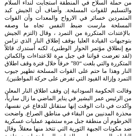
من حملة السلاح في المنطقة استجابت لنداء السلام 
والتسليم للقوات المسلحة. وأضاف أن الجيش كبد 
المتمردين خسائر في الارواح والمعدات وأن القوات 
المسلحة مارست ضبط النفس تجاه ما وصفه 
 بالإعتدات المتكررة من التمرد ، وقال (التزم الجيش 
بتوجيهات القيادة العليا بوقف إطلاق النار الذي تزامن 
مع إنطلاق مؤتمر الحوار الوطني)، لكنه أستدرك قائلاً 
(لقد تعرضت قواتنا في جبل مرة للاعتداءات والكمائن 
المتكررة والتي بلغت “80” خرقاً خلال فترة وقف اطلاق 
النار وهذا ما حتم على القوات المسلحة تطهير جيوب 
التمرد وإزالة القيود التي تفرض على حركة المواطنين).
وقالت الحكومة السودانية إن وقف اطلاق النار المعلن 
من الرئيس عمر البشير في يناير الماضي ما زال سارياً، 
واكدت في ذات الوقت إنها ستقاتل للدفاع عن نفسها، 
محذرة المدنيين من البقاء في مناطق الصراع. واضحت 
الخرطوم أن منطقة جبل مره ستشهد عمليات عسكرية 
ضد مكونات الجبهة الثورية التي تتخذ منها معقلاً. وقال 