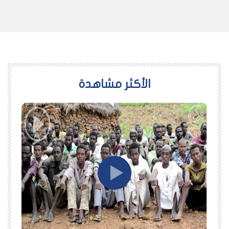
اﻷكثر مشاهدة