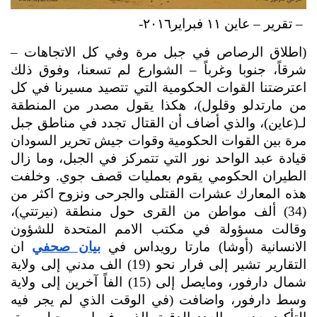
 – تقرير – عاين ١١ فبراير٢٠١٦-
(اطلاق الرصاص في جبل مرة وفي كل الاتجاهات – 
شرقاً، جنوبا وغرباً – الشوارع لم تسعنا، وفوق ذلك 
اعترضتنا القوات الحكومية التي تتصيد مسيرنا في كل 
من مارتدلو وقلول)، هكذا يقول مصدر من المنطقة 
لـ(عاين)، والذي أضاف أن القتال تجدد في مناطق جبل 
مرة بين القوات الحكومية وقوات جيش تحرير السودان 
قيادة عبد الواحد نور التي تتمركز في الجبل، وما زال 
الطيران الحكومي يقوم بعمليات قصف جوي. وخلفت 
هذه المعارك عشرات القتلى والجرحى ونزوح اكثر من 
(34) ألف مواطن من القرى حول منطقة (نيرتتي)، 
وقالت مسؤولة في مكتب الامم المتحدة للشؤون 
الانسانية (أوشا) مارتا رويداس في 
بيان صحفي
 ان 
التقارير تشير إلى فرار نحو (19) الف مدني إلى ولاية 
شمال دارفور، ومايصل إلى (15) الفاً آخرين إلى ولاية 
وسط دارفور، واضافت (في الوقت الذي لم يجر فيه 