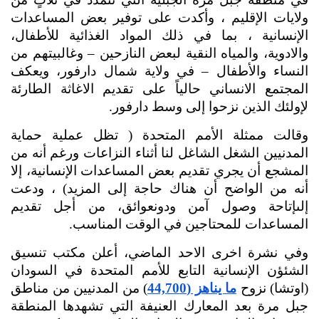
ولايات الإقليم ، وأكدت على توفير بعض المساعدات 
الإنسانية ، بما في ذلك المواد الغذائية للأطفال، 
والادوية، والمياه النقية لبعض النازحين – وغالبيتهم من 
النساء والأطفال – في ولاية شمال دارفور، ويعكف 
المجتمع الانساني حالياً على تقديم الاغاثة الطارئة 
لإولئك الذين نزحوا إلى وسط دارفور.
وقالت ممثلة الأمم المتحدة ( تظل عملية حماية 
المدنيين الشغل الشاغل لنا أثناء النزاعات ورغم أنه من 
المشجع أن يجري تقديم بعض المساعدات الإنسانية، إلا 
أنه من الواضح أن هناك حاجة إلى المزيد) ، ودعت 
إلىإتاحة وصول آمن ودونعوائق، من أجل تقديم 
المساعدات للمحتاجين في الوقت المناسب.
وفي نشرة اخرى الاحد الماضي، أعلن مكتب تنسيق 
الشئؤن الإنسانية التابع للأمم المتحدة في السودان 
(اوتشا) نزوح 
ما يناهز (44,700
) من المدنيين من مناطق 
جبل مرة بعد المعارك العنيفة التي تشهدها المنطقة 