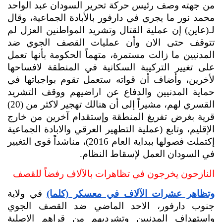
من جهته وصف رئيس حركة تحرير السودان عبد الواحد 
محمد نور ما يجري في دارفور بالأبادة الجماعية، وقال 
لـ(عاين) إن عملية القتال وتشريد المواطنين العزل لم 
تتوقف حتى الان وأن عمليات القصف الجوي ضد 
المدنيين ما زالت مستمرة، متهماً الحكومة بأنها تعمل 
على تغيير التركيبة السكانية في المنطقة لافساحها 
لأخرين، وأضاف أن قواته ستعمل تقوم بواجباتها في 
حماية المدنيين والدفاع عن اراضيهم ووقف التشريد 
القسري لهم، مشيراً إلى أن هنالك تهجير لاكثر من (20) 
قرية بغرض تفريغ المنطقة وإستقدام آخرين من خارج 
الإقليم، وتابع (عملية التطهير العرقي والابادة الجماعية 
إكتملت فصولها ببداية العام 2016)، مناشداً قوى التغيير 
في السودان العمل لإسقاط النظام.
النازحون يخرجون في تظاهرات بالآلاف رفضاً للقصف
وتظاهر عشرات الآلاف في معسكر (كلما)
 في ولاية 
جنوب دارفور، الاحد الماضي ضد القصف الجوي 
واستهداف المدنيين وتشرديهم من قراهم الاصلية 