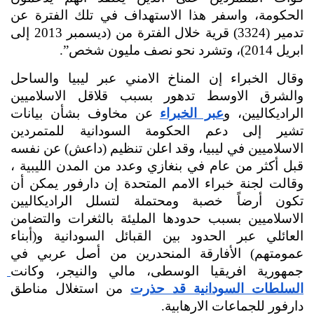
الحكومة، واسفر هذا الاستهداف في تلك الفترة عن 
تدمير (3324) قرية خلال الفترة من (ديسمبر 2013 إلى 
ابريل 2014)، وتشرد نحو نصف مليون شخص”.
وقال الخبراء إن المناخ الامني عبر ليبيا والساحل 
والشرق الاوسط تدهور بسبب قلاقل الاسلاميين 
الراديكاليين، و
عبر الخبراء
 عن مخاوف بشأن بيانات 
تشير إلى دعم الحكومة السودانية للمتمردين 
الاسلاميين في ليبيا، وقد اعلن تنظيم (داعش) عن نفسه 
قبل أكثر من عام في بنغازي وعدد من المدن الليبية ، 
وقالت لجنة خبراء الامم المتحدة إن دارفور يمكن أن 
تكون أرضاً خصبة ومحتملة لتسلل الراديكاليين 
الاسلاميين بسبب حدودها المليئة بالثغرات والتضامن 
العائلي عبر الحدود بين القبائل السودانية و(أبناء 
عمومتهم) الأفارقة المنحدرين من أصل عربي في 
جمهورية افريقيا الوسطى، مالي والنيجر، 
وكانت
السلطات السودانية قد حذرت
 من استغلال مناطق 
دارفور للجماعات الارهابية.