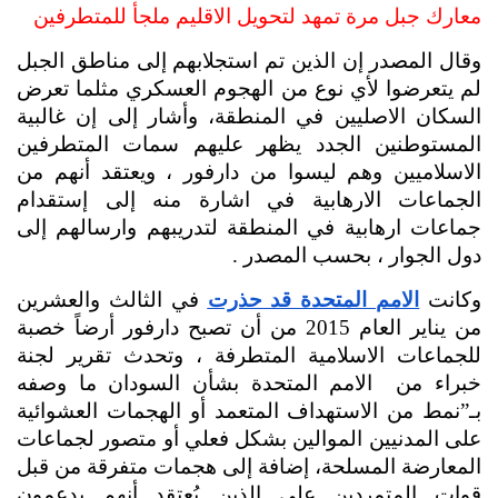
معارك جبل مرة تمهد لتحويل الاقليم ملجأ للمتطرفين
وقال المصدر إن الذين تم استجلابهم إلى مناطق الجبل 
لم يتعرضوا لأي نوع من الهجوم العسكري مثلما تعرض 
السكان الاصليين في المنطقة، وأشار إلى إن غالبية 
المستوطنين الجدد يظهر عليهم سمات المتطرفين 
الاسلاميين وهم ليسوا من دارفور ، ويعتقد أنهم من 
الجماعات الارهابية في اشارة منه إلى إستقدام 
جماعات ارهابية في المنطقة لتدريبهم وارسالهم إلى 
دول الجوار ، بحسب المصدر .
وكانت 
الامم المتحدة قد حذرت
 في الثالث والعشرين 
من يناير العام 2015 من أن تصبح دارفور أرضاً خصبة 
للجماعات الاسلامية المتطرفة ، 
وتحدث تقرير لجنة 
خبراء من  الامم المتحدة بشأن السودان ما وصفه 
بـ”نمط من الاستهداف المتعمد أو الهجمات العشوائية 
على المدنيين الموالين بشكل فعلي أو متصور لجماعات 
المعارضة المسلحة، إضافة إلى هجمات متفرقة من قبل 
قوات المتمردين على الذين يُعتقد أنهم يدعمون 