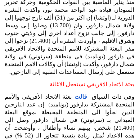
منذ يناير الماضية بين القوات الحكومية وحركة تحرير 
السودان قيادة عبد الواحد محمد نور، واكدت النشرة 
الدورية لـ (اوتشا) إن اكثر من (31) ألف نازح توجهوا إلى 
ولاية شمال دارفور، وان (13.700) وصلوا إلى وسط 
دارفور، إلى جانب نزوح أعداد اخري إلى ولايتي جنوب 
وشرق الاقليم ، وأوردت النشرة أن (21.400) نزحوا إلى 
مقر البعثة المشتركة للامم المتحدة والاتحاد الافريقي 
في دارفور (يوناميد) في منطقة (سرتوني) في ولاية 
شمال دارفور، وأكدت (اوتشا) أن وكالات الامم المتحدة 
ستعمل على إرسال المساعدات الطبية إلى النازحين.
بعثة الاتحاد الافريقي تستعجل الاغاثة
وفي ذات السياق  
قالت 
بعثة الاتحاد الأفريقي والأمم 
المتحدة المشتركة بدارفور (يوناميد)  إن عدد النازحين 
الذين لجأوا الى المنطقة المحيطة بموقع البعثة 
الميداني بـ (سرتوني) في شمال دارفور وصل الى 
(21.400) شخص، بينهم نساء وأطفال ، وأوضحت أن 
هذه الاعداد تُمثل زيادة بنسبة تتجاوز الـ (52 %) في 