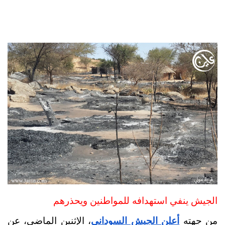
الجيش ينفي استهدافه للمواطنين ويحذرهم
من جهته 
أعلن الجيش السوداني
، الإثنين الماضي، عن 