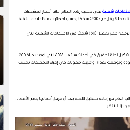
حتجاجات شعبية
على خلفية زيادة النظام البائد أسعار المشتقات
حسب احصائيات منظمات مستقلة.
واعترف والي الخرطوم في عهد الرئيس المعزول عبد الرحمن خضر بمقتل (60) شخصًا في الاحتجاجات الشعبية التي
وفي أكتوبر 2019 أعلن النائب العام تاج السر علي حبر تشكيل لجنة تحقيق في أحداث سبتمبر 2013 التي أودت بحياة 200
حدودة وتوقفت بعد ان واجهت صعوبات في إجراء التحقيقات بحسب
 العام قرر إعادة تشكيل اللجنة بعد أن عرقل أعمالها بعض الأعضاء،
ولازلنا ننتظر.