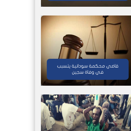
قاضي محكمة سودانية يتسبب
في وفاة سجين