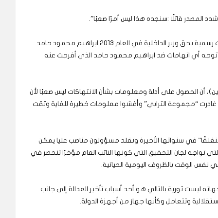
 المصدر قائلًا :سنجده هذا ليس أمرًا صعبًا”.
ونفى المصدر المطلع على أعمال اللجنة صدور اتهامات رسمية بحق وزير الداخلية في العام 2013 ابراهيم محمود حامد
لم توجه أي اتهامات ضد ابراهيم محمود حامد الذي أفرجت عنه
ن)، أن الحصول على أدلة ومعلومات بشأن الانتهاكات ليس صعبًا لأن
ما غادرت “مجموعة الترابي” وأفشوا معلومات خطيرة للغاية وثقت
منغلقًا” في سنواتها الأخيرة وتقلد مسؤولون مناصب عليا يمكن
ي تواجه لجان التحقيق التي كونها النائب العام مؤخرًا تنحصر في
ي نفس الوقت بالظروف اليومية الحياتية.
جهاته ليست ثورية بالتالي هو أحد أسباب تأخير العدالة إلى جانب
استقلالية وتتعامل وكأنها جهاز من أجهزة الدولة.