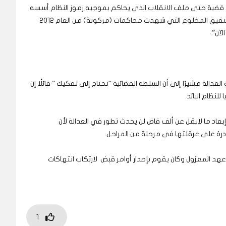
 أي قضية حتى ملف الانقلاب الذي يحاكم بموجبه رموز النظام أسسه
الراحل علي محمود حسنين أما قضية عبد الله البشير شقيق المخلوع التي شهدت محاكمات (مركونة) من العام 2012
لآن”.
عدالة مشيرًا إلى أن السلطة القضائية “تحتاج إلى تفكيك ” قائلًا إن
للنظام البائد.
عاد ما لايقل عن ألف قاض لن يحدث تطور في العدالة لأن
ادرة على عرقلتها في مرحلة من المراحل.
ي عهد المعزول وكان يقوم بإصدار أوامر قبض لارتكاب انتهاكات
1