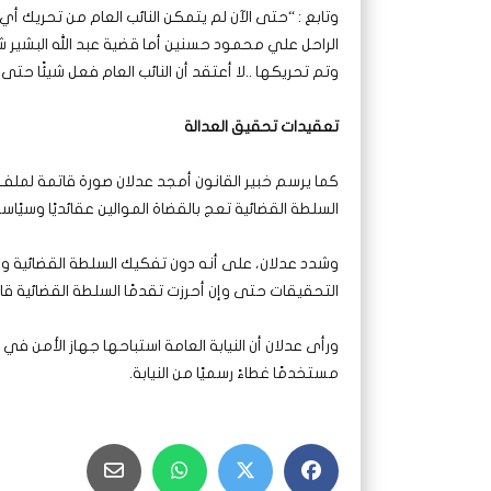
وتابع : “حتى الآن لم يتمكن النائب العام من تحريك
وتم تحريكها ..لا أعتقد أن النائب العام فعل شيئًا حتى ا
تعقيدات تحقيق العدالة
كما يرسم خبير القانون أمجد عدلان صورة قاتمة لملف ال
السلطة القضائية تعج بالقضاة الموالين عقائديًا وسيًاسيا 
وشدد عدلان، على أنه دون تفكيك السلطة القضائية وإب
التحقيقات حتى وإن أحرزت تقدمًا السلطة القضائية ق
ورأى عدلان أن النيابة العامة استباحها جهاز الأمن ف
مستخدمًا غطاءً رسميًا من النيابة.