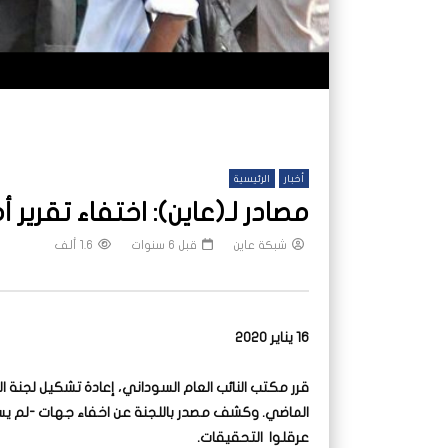
أخبار
الرئيسية
مصادر لـ(عاين): اختفاء تقرير أ
شبكة عاين
قبل 6 سنوات
1.6 ألف
16 يناير 2020
الماضي. وكشف مصدر باللجنة عن اخفاء جهات -لم يسمها
عرقلوا التحقيقات.