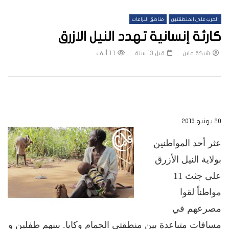
الحرب على المنطقتين
مناطق النزاعات
كارثة إنسانية تهدد النيل الازرق
شبكة عاين
قبل 13 سنة
1.1 ألف
٢٠ يونيو ٢٠١٣
عثر أحد المواطنين
بولاية النيل الأزرق
على جثث 11
مواطناً لقوا
مصرعهم في
مسافات متباعدة بين منطقتي الجمام وكايا. بينهم طفلين و