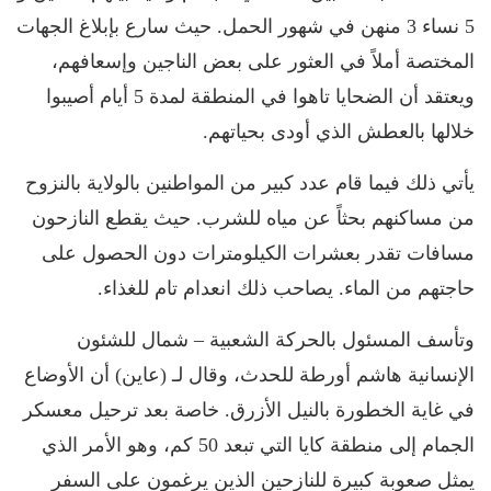
5 نساء 3 منهن في شهور الحمل. حيث سارع بإبلاغ الجهات
المختصة أملاً في العثور على بعض الناجين وإسعافهم،
ويعتقد أن الضحايا تاهوا في المنطقة لمدة 5 أيام أصيبوا
خلالها بالعطش الذي أودى بحياتهم.
يأتي ذلك فيما قام عدد كبير من المواطنين بالولاية بالنزوح
من مساكنهم بحثاً عن مياه للشرب. حيث يقطع النازحون
مسافات تقدر بعشرات الكيلومترات دون الحصول على
حاجتهم من الماء. يصاحب ذلك انعدام تام للغذاء.
وتأسف المسئول بالحركة الشعبية – شمال للشئون
الإنسانية هاشم أورطة للحدث، وقال لـ (عاين) أن الأوضاع
في غاية الخطورة بالنيل الأزرق. خاصة بعد ترحيل معسكر
الجمام إلى منطقة كايا التي تبعد 50 كم، وهو الأمر الذي
يمثل صعوبة كبيرة للنازحين الذين يرغمون على السفر