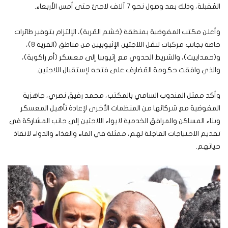
المُقبلة، وذلك بعد وصول نحو 7 آلاف لاجئ حتى أمس الأربعاء.
وأعلن مكتب المفوضية بمنطقة (خشم القربة)، الإلتزام بتوفير طائرات
خاصة بجانب مركبات لنقل اللاجئين الإثيوبيين من مناطق (القرية 8)،
و(حمداييت)، والشريط الحدوي مع إثيوبيا إلى معسكر (أم راكوبة)،
والذي وافقت حكومة القضارف على فتحه لإستقبال اللاجئين.
وأكد ممثل المندوب السامي بالمكتب، محمد رفيق نصري، جاهزية
المفوضية مع شركائها من المنظمات الأخرى لإعادة تأهيل المعسكر
وبناء المساكن والمرافق الخدمية لايواء اللاجئين إلى جانب المشاركة فى
تقديم الاحتياجات العاجلة لهم، ممثلة في الماء والغذاء والدواء لانقاذ
حياتهم.