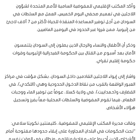
وأكد المكتب الإقليمي للمفوضية السامية للأمم المتحدة لشؤون
اللاجئين في تعميم صحفي اليوم الخميس، العمل مع السلطات في
السودان من أجل توفير المساعدة المنقذة للحياة لأكثر من 7 آلاف لاجئ
من إثيوبيا، ممن فروا عبر الحدود في اليومين الماضيين.
وذكر أن الأطفال والنساء والرجال الذين يصلون إلى السودان يلتمسون
الأمان بعد أسبوع من القتال بين الحكومة الفيدرالية الإثيوبية وقوات
حكومة إقليم تقراي.
واشار إلى إيواء اللاجئين القادمين داخل السودان، بشكل مؤقت في مراكز
العبور الواقعة بالقرب من نقاط الدخول الحدودية وهي (اللكدي)، في
القضارف و(حمداييت)، في ولاية كسلا، عوضاً عن توفير الماء ووجبات
الطعام، فيما تقوم المفوضية والسلطات المحلية معاً بفرز وتسجيل
هؤلاء الأشخاص.
وقالت مديرة المكتب الإقليمي للمفوضية، كليمنتين نكويتا سلامي:
“نحث الحكومات في البلدان المجاورة على إبقاء حدودها مفتوحة أمام
الأشخاص الذين أجبروا على مغادرة منازلهم، ونطالب في الوقت نفسه