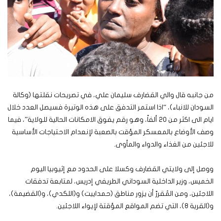
من جانبه قال والي القضارف سليمان علي، في تصريحات نقلتها (وكالة
السودان للانباء)، “اذا استمر التدفق على هذه الوتيرة فسيصل العدد خلال
ايام الى اكثر من 20 ألفاً، وهو رقم يفوق الامكانات الحالية للولاية”، فيما
وصف الأوضاع بالمعسكر المؤقت بالصعبة لإنعدام الاحتياجات الأساسية
للاجئين من الغذاء والدواء والمأوى.
ووصل إلى ولايتي القضارف وكسلا على الحدود مع إثيوبيا اليوم
الخميس، وزير الداخلية السوداني الطريفي إدريس، لمتابعة تدفقات
اللاجئين، ومن المُقررّ أن يزور مناطق (حمداييت) و(اللكدي)، و(القضيمة)،
و(القرية 8)، التي تضم المواقع المؤقتة لإيواء اللاجئين.