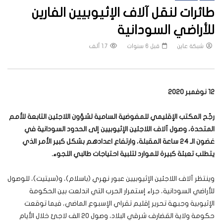
طائرات لنقل آلاف الإثيوبيين الفارين
للأراضي السودانية
شبكة عاين
قبل 6 سنوات
1.7 ألف
12 نوفمبر 2020
رجّح المكتب الإقليمي للمفوضية السامية لشؤون اللاجئين التابعة للأمم
المتحدة، وصول آلاف اللاجئين الإثيوبيين إلى الحدود السودانية في
غضون الـ 24 ساعة المقبلة، وارتفاع اعدادهم بشكل كبير الأمر الذي
يتطلب تعبئة كبيرة للموارد لتلبية احتياجات طالبي اللجوء.
وينتظر آلاف اللاجئين الإثيوبيين عبور نهري (باسلام)، و(سيتيت)، للوصول
للأراضي السودانية، جراء إستمرار الحرب التي اندلعت بين الحكومة
الإثيوبية وجبهة تحرير إقليم تقراي الإسبوع الماضي، فيما توقعت
حكومة ولاية القضارف شرقي البلاد، وصول 20 الف لاجئ خلال الأيام