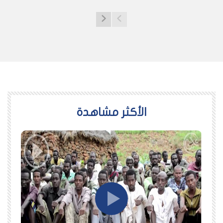
اﻷكثر مشاهدة