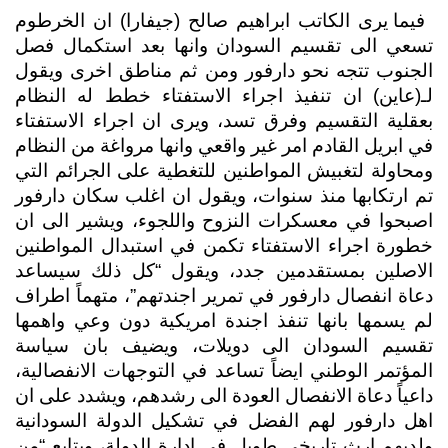
 فيما يرى الكاتب ابراهيم صالح (جيفارا) ان الخرطوم 
تسعي الى تقسيم السودان وانها بعد استكمال فصل 
الجنوب تتجه نحو دارفور ومن ثم مناطق اخرى ويقول 
لـ(عاين) ان تنفيذ اجراء الاستفتاء خطط له النظام 
بعقلية التقسيم وفرق تسد، ويرى ان اجراء الاستفتاء 
في ابريل القادم امر غير واقعي وانها مرواغة من النظام 
ومحاولة لتغبيش المواطنين للتغطية على الجرائم التي 
تم ارتكابها منذ سنوات، ويقول ان اغلب سكان دارفور 
اصبحوا في معسكرات النزوح واللجوء، ويشير الى ان 
خطورة اجراء الاستفتاء تكمن في استبدال المواطنين 
الاصلين بمستقدمين جدد، ويقول “كل ذلك سيساعد 
دعاة انفصال دارفور في تمرير اجندتهم”، متهماً اطراف 
لم يسمها بانها تنفذ اجندة امريكية دون وعي واهمها 
تقسيم السودان الى دويلات، ويضيف بان سياسة 
المؤتمر الوطني ايضاً تساعد في التوجهات الانفصالية، 
داعياً دعاة الانفصال العودة الى رشدهم، ويشدد على ان 
اهل دارفور لهم الفضل في تشكيل الدولة السودانية 
ولديهم ارث تاريخي طويل في ادارة الدولة، ويتابع “من 