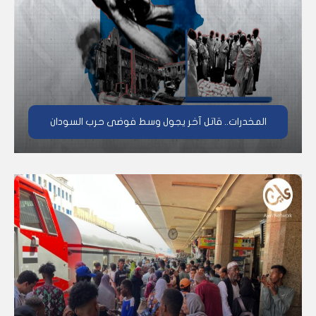
المخدرات.. قاتل آخر يجول وسط فوضى حرب السودان