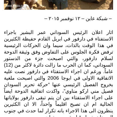
 – شبكة عاين‬ – ١٢ نوفمبر ٢٠١٥ – 
اثار اعلان الرئيس السوداني عمر البشير باجراء 
الاستفتاء في دارفور في ابريل القادم حفيظة الكثيرين 
في هذا الوقت بالذات، سيما وان الحركات الرئيسية 
ترفض فكرة الجلوس على التفاوض وفق وثيقة الدوحة 
لسلام دارفور، والتي اصبحت جزء من الدستور 
السوداني، كما ان الحرب ما زالت دائرة لاكثر من (12) 
عاماً. ورغم ان اجراء الاستفتاء في دارفور نصت عليه 
الاتفاقية الاولى في ابوجا 2006 والتي اصبحت ملغية 
بخروج الفصيل الرئيسي عنها “حركة تحرير السودان 
فصيل مني اركو مناوي”، واكدت اتفاقية الدوحة ايضاً 
على اجراء الاستفتاء بين ان يتم تبقى دارفور بولاياتها 
الحالية ام ان تصبح اقليماً واحداً، الا ان الكثيرين 
ينظرون الى هذا الاجراء بانه تكرار لما حدث في جنوب 