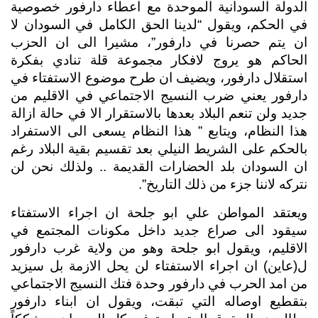
الدولة السودانية الموحدة مع اعطاء دارفور خصوصية 
في الحكم، ويقول “لدينا الحق الكامل في السودان لا 
ان يتم حصرنا في دارفور”، مشيرا الى ان الحزب 
الحاكم هو يروج لافكار مجموعة قلة تنادي بفكرة 
استقلال دارفور، ويضيف ان طرح موضوع الاستفتاء في 
دارفور يعني ضرب النسيج الاجتماعي في الاقليم من 
جديد ولن تنعم البلاد بعدها بالاستقرار الا في حالة ازالة 
هذا النظام، ويتابع ” هذا النظام يسعى الى الاستفراد 
بالحكم على الشريط النيلي بعد تقسيم بقية البلاد رغم 
ان السودان بلد الحضارات القديمة .. ولذلك نحن لن 
نتركه لاننا جزء من ذلك التاريخ”. 
ويعتقد المواطن علي ابو جلحة ان اجراء الاستفتاء 
سيقود الى صراع جديد داخل مكونات المجتمع في 
الاقليم، ويقول ابو جلحة وهو من ولاية غرب دارفور 
ل(عاين) ان اجراء الاستفتاء لن يحل الازمة بل سيزيد 
من امد الحرب في دارفور وحدة فتك النسيج الاجتماعي 
بتقطيع اوصاله التي تبقت، ويقول ان ابناء دارفور 