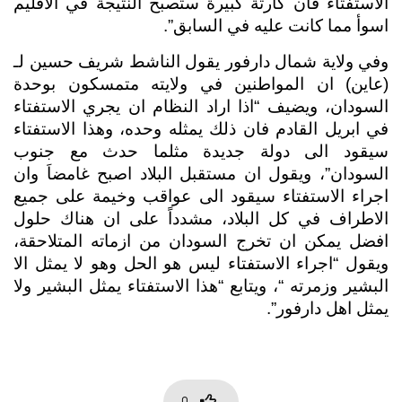
الاستفتاء فان كارثة كبيرة ستصبح النتيجة في الاقليم 
اسوأ مما كانت عليه في السابق”. 
وفي ولاية شمال دارفور يقول الناشط شريف حسين لـ 
(عاين) ان المواطنين في ولايته متمسكون بوحدة 
السودان، ويضيف “اذا اراد النظام ان يجري الاستفتاء 
في ابريل القادم فان ذلك يمثله وحده، وهذا الاستفتاء 
سيقود الى دولة جديدة مثلما حدث مع جنوب 
السودان”، ويقول ان مستقبل البلاد اصبح غامضاَ وان 
اجراء الاستفتاء سيقود الى عواقب وخيمة على جميع 
الاطراف في كل البلاد، مشدداً على ان هناك حلول 
افضل يمكن ان تخرج السودان من ازماته المتلاحقة، 
ويقول “اجراء الاستفتاء ليس هو الحل وهو لا يمثل الا 
البشير وزمرته “، ويتابع “هذا الاستفتاء يمثل البشير ولا 
يمثل اهل دارفور”.
0