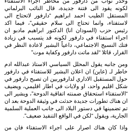
وحذر نواب من دارفور من مخاطر اجراء الاستفتاء 
لكونه يقود الى فتنة جديدة، قال النائب البرلماني 
المستقل الطيب احمد ابراهيم “دارفور لاتحتاج الى 
لاستفتاء، وانما تحتاج الى سلام حقيقي”، فيما اكد 
رئيس حزب (السودان انا) الدكتور ابراهيم مادبو ان 
اجراء استفتاء في دارفور لكونه قد يتسبب في زيادة 
فتك النسيج الاجتماعي، داعياً البشير لاعادة النظر في 
القرار، قائلا “لقد ماتت دارفور وكفاية موت” 
ومن جانبه يقول المحلل السياسي الاستاذ عبدالله ادم 
خاطر لـ (عاين) ان اعلان البشير للاستفتاء في دارفور 
حول المستقبل الاداري لدارفوربين ان تصبح دارفور في 
شكل اقليم واحد، او ولايات في اطار اقليمي، ويضيف 
“الاستفتاء استحقاق ضمنته اتفاقية الدوحة”، ويشير الى 
ان هناك تطورات جديدة حدثت في وثيقة الدوحة بعد ان 
تم تضمينها في دستور البلاد الى جانب العملية السلمية 
الجارية، ويقول “لكن في الواقع التنفيذ ضعيف”.
واذا كان هناك اصرار على اجراء الاستفتاء فان من 