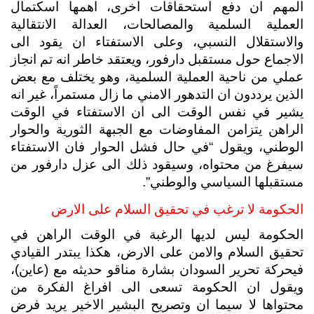
المهم ان دفع استحقاقات اخرى، اهمها اسكتمال 
العملية السلمية والمصالحات، العدالة الانتقالية 
والاستقلال النسبي، وعلى الاستفتاء ان يقود الى 
الاجماع حول مستقبل دارفور، ويعتقد خاطر انه تم انجاز 
عملي من ناحية العملية السلمية، وهو يختلف مع بعض 
الذين يرددون ان التدهور الامني ما زال مستمراً، غير انه 
يشير في نفس الوقت الى ان الاستفتاء في الوقت 
الراهن يتزامن المفاوضات مع الجبهة الثورية والحوار 
الوطني، ويقول “في حال فشل الحوار فان الاستفتاء 
سيفرغ من محتواه، وسيقود ذلك الى عزل دارفور من 
مستقبلها السياسي والوطني”.
الحكومة لا ترغب في تحقيق السلام على الارض 
الحكومة ليس لديها الرغبة في الوقت الراهن في 
تحقيق السلام والامن على الارض، هكذا يبتدر القيادي 
فيحركة تحرير السودان بشارة مناقو حديثه مع (عاين)، 
ويقول ان الحكومة تسعى الى افراغ الفكرة من 
محتواها لا سيما ان وتصريح البشير الاخير يريد فرض 