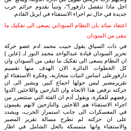
اجل ماذا تنفصل دارفور؟”، وتنبأ بقدوم جرائم حرب 
جديدة في حال تم اجراء الاستفتاء في ابريل القادم. 
اعتقاد سائد بان النظام السوداني يسعى الى تفكيك ما 
تبقى من السودان 
في ذات السياق يقول حبيب محمد ادم عضو حركة 
تحرير السودان قيادة عبدالواحد محمد النور لـ (عاين ) 
ان النظام يسعى الى تفكيك ما تبقى من السودان وان 
كل الخطوات الدائرة الان الهدف منها تقسيم 
دارفورعلى اساس اثنيات متحاربة، وفكرة الاستفتاء او 
تقريرمصير ليس حولها اجماع كبير، ويشير الى ان 
حركته ترفض هذا الاتجاه وان النازحين واللاجئين اكدوا 
رفضهم للفكرة، ويقول آدم ان الفئة التي ستتضرر من 
اجراء الاستفتاء هم اللاجئين والنازحين لانهم يقيمون 
في المعسكرات الى جانب استمرار الحرب، ويشدد 
على ان حركته لم تطرح مسالة تقرير المصير 
والاستفتاء وانها متمسكة بالحل الشامل في اطار 