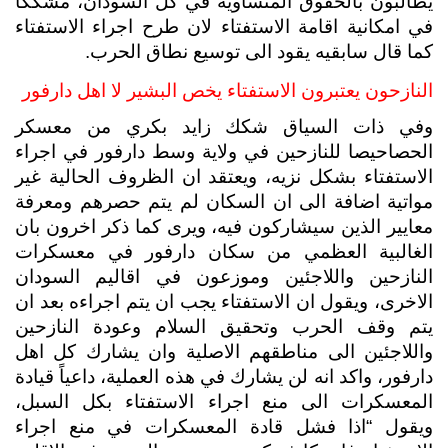
يطالبون بالحقوق المتساوية في كل السودان، مشككاً 
في امكانية اقامة الاستفتاء لان طرح اجراء الاستفتاء 
كما قال سابقيه يقود الى توسيع نطاق الحرب. 
النازحون يعتبرون الاستفتاء يخص البشير لا اهل دارفور 
وفي ذات السياق شكك زايد بكري من معسكر 
الحصاحيصا للنازحين في ولاية وسط دارفور في اجراء 
الاستفتاء بشكل نزيه، ويعتقد ان الظروف الحالية غير 
مواتية اضافة الى ان السكان لم يتم حصرهم ومعرفة 
معايير الذين سيشاركون فيه، ويرى كما ذكر اخرون بان 
الغالبية العظمي من سكان دارفور في معسكرات 
النازحين واللاجئين وموزعون في اقاليم السودان 
الاخرى، ويقول ان الاستفتاء يجب ان يتم اجراءه بعد ان 
يتم وقف الحرب وتحقيق السلام وعودة النازحين 
واللاجئين الى مناطقهم الاصلية وان يشارك كل اهل 
دارفور، واكد انه لن يشارك في هذه العملية، داعياً قيادة 
المعسكرات الى منع اجراء الاستفتاء بكل السبل، 
ويقول “اذا فشل قادة المعسكرات في منع اجراء 