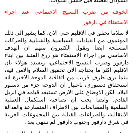
السودان بفصله قبل خمس سنوات.
الخوف من ضرب النسيج الاجتماعي عند اجراء 
الاستقتاء في دارفور
لا سلاما تحقق في الاقليم حتى الان، كما يشير الى ذلك 
المهتمون من القيادات السياسية والشبابية والحركات 
المسلحة ايضا ويقول الكثيرون منهم ان الهدف 
الاساسي من اجراء الاستفتاء هو زرع الفتنة بين ابناء 
دارفور وضرب النسيج الاجتماعي، ويشدد هؤلاء بان 
الاقليم اكثر ما يحتاجه الان تحقيق السلام والامن فيه، 
بينما يرى طرف قريب من اتفاقية الدوحة الاخيرة انه 
استحقاق دستوري، باعتبار ان الدوحة جزء من دستور 
البلاد، لكن الاوضاع على الارض تستبعد قيامه في ابريل 
القادم، وايضا يجب ان تصاحبه استكمال العملية 
السلمية والمصالحات بين الاطراف المتصارعة والعدالة 
الانتقالية، والصراعات القبلية بين المجموعات العربية 
في شرق دارفور وجنوب دارفور لم تنتهي بعد .