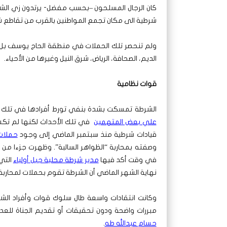
شرطية الى مكان تجمع المواطنين بالقرب من تقاطع 
ولم تنحصر تلك الحملات في منطقة الحاج يوسف ب
الديم، الصحافة، الرياض، شرق النيل وغيرها من الأحياء.
قوات نظامية
الشرطة تمسكت بشدة بنفي تورط أفرادها في تلك ال
علي بعض المتهمين
في تلك الأحداث لكنها لم تكش
قيادات شرطية منذ سبتمبر الماضي إلى وجود
حملات 
وصفته بمحاربة “الظواهر السالبة”. وظهرت جزءا من 
في وقت أكد فيها
مدير شرطة محلية جبل أولياء
التي
نهاية الشهر الماضي أن الشرطة تقوم بحملات لمحاربة ا
وكانت انتقادات واسعة طال سلوك قوات وأفراد الش
مبررات واضحة ودون تحقيقات أو تقديم الجناة للعد
حسام عبدالله طه
.