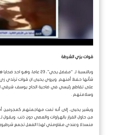
قوات بزي الشرطة
وبالنسبة لـ “مفضل يحي”، 23 عا
شأنها حفظ أمنهم. ويروي يحيى ان قوات ترتدي زي ا
على تقاطع رئيسي في ضاحية الحاج يوسف شرقي العا
وسلامتهم .
ويشير يحيى، إلى أنه تمت مهاجمتهم كمجرمين أم
من حاول الفرار بالهراوات والعصي دون ذنب. ويقول لـ
منسدلا وعندي مقاومتي لهذا الفعل تجمع شرطيون 