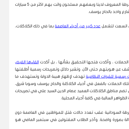
كان الرجال المسلحون –بحسب مفضل- يرتدون زي الشرطة المعروف لدينا وبعضهم مسلحون واتت بهم اكثر من 5 سيارات
شارع واحد بالحاج يوسف.
ل اتسعت لتشمل
عدد كبير من أحياء العاصمة
بما في ذلك الكلاكلات،
حملات ، وأكدت فتحها التحقيق بشأنها ، بل أكدت
القاءها القبض
ف عن هويتهم حتى الآن. وتشير دلائل وتصريحات رسمية أطلقتها
رسمية للقوات النظامية
تهدف لإظهار هيبة الدولة وتستهدف ما
تلك الحملات بالفعل في أحياء الكلاكلة والحاج يوسف وسوبا شرق،
 تضم مناطق الكلاكلات العميد عصام الدين السيد علي في تصريحات
لظواهر السالبة في كافة أحياء المحلية.
رطة السودانية عقب تعدد حالات قتل للمواطنين في العاصمة دون
الة بصورة واضحة. وآخر الطلاب المقتولين في سبتمبر الماضي هو