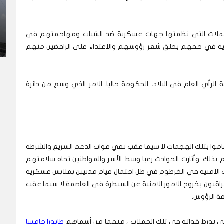
الحملات التي نظمتها جهات عسكرية ضد الشباب ومهاجمتهم في
فورية في حقهم بحلق شعر رؤوسهم والاعتداء على الرافضين منهم
لرأي العام في البلاد، الحكومة حاليا. الامر الذي وسع من دائرة
اموا بتلك الهجمات لا سيما عقب نفي قوات الدعم السريع والشرطة
بذلك. وأثارت الحوادث رعبا وسط الأسر والمواطنين تجاه سلامتهم
ت الامنية في الخرطوم في ظل احتمال قيام مدنيين بملابس عسكرية
اقبون بخروج الامور الامنية عن السيطرة في العاصمة لا سيما عقب
ة الرؤوس.
ي تورط قواته في تلك الحملات ، متهما من أسماهم
طابورا خامسا