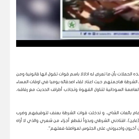
ما، وهو احد ضحايا هذه الحملات بأن ما تعرض له اذلالا باسم قوات تقول انها قانونية ومن
لشرطة هاجمتهم حيث اعتاد لقاء اصدقائه يوميا في اوقات المساء
صمة السودانية لتناول القهوة وتجاذب أطراف الحديث مع رفاقه،
ام بائعات الشاي، و تدخلت قوات الشرطة بعنف لتوقيفهم وضرب
(عاين)، اقتادني الشرطي وبدوأ تقطع أجزاء من شعري والذي لا أراه
آخرون واجبروني على الجلوس لمواصلة فعلهم”.