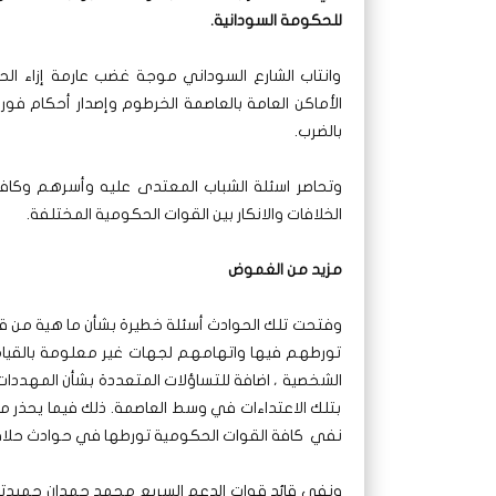
للحكومة السودانية.
وانتاب الشارع السوداني موجة غضب عارمة إزاء 
الأماكن العامة بالعاصمة الخرطوم وإصدار أحكام 
بالضرب.
وتحاصر اسئلة الشباب المعتدى عليه وأسرهم وكافة ا
الخلافات والانكار بين القوات الحكومية المختلفة.
مزيد من الغموض
وفتحت تلك الحوادث أسئلة خطيرة بشأن ما هية من ق
تورطهم فيها واتهامهم لجهات غير معلومة بالقيام 
الشخصية ، اضافة للتساؤلات المتعددة بشأن المهددا
بتلك الاعتداءات في وسط العاصمة. ذلك فيما يحذر مر
نفي كافة القوات الحكومية تورطها في حوادث حلاق
ونفي قائد قوات الدعم السريع محمد حمدان حميدت