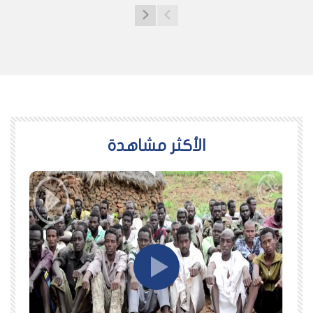
اﻷكثر مشاهدة