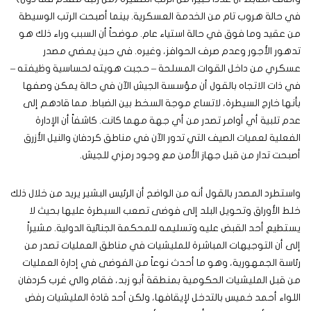
في حالة هروب تام من الخدمة العسكرية. بينما أصبحت الرتب الوسيطة
من عقيد وما فوق في حالة استياء عام. موضحاً أن السبب وراء ذلك هو
تدهور الأجور وعدم صرف الحوافز، وغيره. في حين يمضي مصدر
عسكري من داخل القوات المسلحة – حجبت هويته لحساسية وظيفته –
في ذات الاتجاه بالقول أن مؤسسة الجيش الآن في حالة يمكن وصفها
بأنها خارج السيطرة، لاتساع موجة السخط بين الضباط. مما قادهم إلى
عدم تلبية أي أوامر تصدر من أي جهة مهما كانت. كاشفاً أن الإدارة
الفعلية لعميات الصيف التي تدور الآن في مناطق كردفان والنيل الأزرق
أصبحت تدار من قبل جهاز الأمن مع وجود رمزي للجيش.
واستطرد المصدر بالقول أنه من الواضح أن الرئيس البشير يريد من خلال ذلك
خلط الأوراق وتحويل البلد إلى فوضى تصعب السيطرة عليها بحيث لا
يستطيع أحد القبض عليه وتسليمه للمحكمة الجنائية الدولية. مشيراً
إلى أن التوجيهات المباشرة للمليشيات في مناطق العمليات تصدر من
رئاسة الجمهورية، وهو ما أحدث نوعاً من الفوضى في إدارة العمليات
من قبل المليشيات الحكومية بمنطقة أبو زبد، فقام والي غرب كردفان
اللواء أحمد خميس بالتدخل لإيقافها، ولكن أحد قادة المليشيات رفض