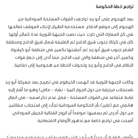
تراجع خطة الحكومة
بعد الهجوم على أبو زبد تراجعت القوات المسلحة السودانية من
الهجوم إلى موقع الدفاع. مستخدمة الطيران لإجلاء الموقف لصالحها
في كل المعارك التي دارت. حيث نصبت الجبهة الثورية عدة كمائن أولها
كان في كرتالا جنوب شرق الدلنج ثم الضليمة شمال شرق الدلنج ومنطقة
الشفر جنوب شرق أبو زبد ثم أعقبتها بكمين في منطقة أبو كرشولا
وكمين آخر في منطقة والي غرب الدلنج. مما أدى إلى حصار قوات
النظام فى الدلنج وأبو زبد وتحولت الخطة من هجومية إلى دفاعية.
وكانت الجبهة الثورية قد اتهمت الخرطوم في تصريح بعد معركة أبو زبد
باستجلاب مرتزقة من دول الجوار (ليبيا – تشاد – مالي) وهو ما أشار إليه
ضابط متقاعد في القوات المسلحة – فضل عدم ذكر اسمه – في اتصال
هاتفي مع (عاين) بأن الحكومة السودانية لجأت إلى استجلاب مقاتلين
من دول أخرى لم يسميها. موضحاً أن الروح القتالية للجيش السوداني
أصبحت في تراجع خاصة مع تدهور الأوضاع الاقتصادية.
وأضاف الضابط أن عدداً كبيراً من الرتب الصغيرة (من رتبة مقدم فما دون)