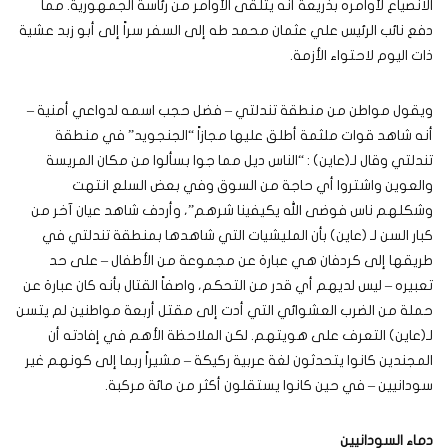
الانصياع لأوامره بذريعة أنه يتلقى الأوامر من رئاسة الجمهورية. مما
دفع نائب الرئيس علي عثمان محمد طه إلى السفر سراً إلى أبو زبد عشية
ذات اليوم لاحتواء الأزمة.
ويقول مواطن من منطقة تندلتي – فضل حجب اسمه لدواعي أمنية –
أنه شاهد قوات ملثمة أطلق عليها مجازاً “الجنجويد” في منطقة
تندلتي وقال لـ(عاين) : “الناس ديل مما جوا بسألوا من مكان المريسة
والعوين واشتروا أي حاجة من السوق وفي بعض السلع انتهت
وشكلهم ناس فوضى الله يكيفينا شرهم”، وأردف شاهد عيان آخر من
كبار السن لـ (عاين) بأن المليشيات التي شاهدها بمنطقة تندلتي في
طريقها إلى كردفان هي عبارة عن مجموعة من الأطفال – على حد
تعبيره – ليس لديهم أي قدر من التحكم، واصفاً القتال بأنه كان عبارة عن
حملة من الضرب العشوائي التي أدت إلى مقتل أربعة مواطنين لم يتسن
لـ(عاين) التعرف على هويتهم. لكن الملاحظة الأهم في إفادته أن
المجندين كانوا يتحدثون لغة عربية ركيكة – مشيراً ربما إلى كونهم غير
سودانيين – في حين كانوا يستقلون أكثر من مائة مركبة.
دماء السودانيين