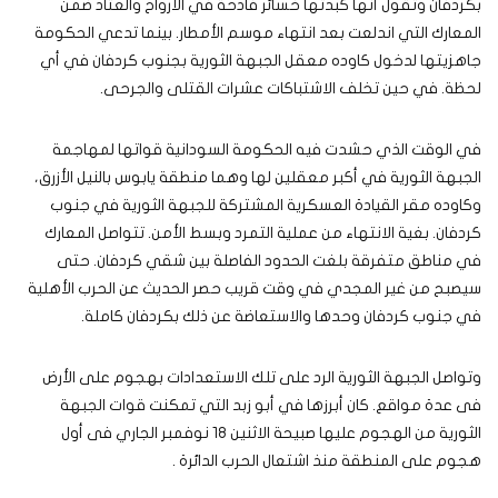
بكردفان وتقول أنها كبدتها خسائر فادحة في الأرواح والعتاد ضمن
المعارك التي اندلعت بعد انتهاء موسم الأمطار. بينما تدعي الحكومة
جاهزيتها لدخول كاوده معقل الجبهة الثورية بجنوب كردفان في أي
لحظة. في حين تخلف الاشتباكات عشرات القتلى والجرحى.
في الوقت الذي حشدت فيه الحكومة السودانية قواتها لمهاجمة
الجبهة الثورية في أكبر معقلين لها وهما منطقة يابوس بالنيل الأزرق،
وكاوده مقر القيادة العسكرية المشتركة للجبهة الثورية في جنوب
كردفان. بغية الانتهاء من عملية التمرد وبسط الأمن. تتواصل المعارك
في مناطق متفرقة بلغت الحدود الفاصلة بين شقي كردفان. حتى
سيصبح من غير المجدي في وقت قريب حصر الحديث عن الحرب الأهلية
في جنوب كردفان وحدها والاستعاضة عن ذلك بكردفان كاملة.
وتواصل الجبهة الثورية الرد على تلك الاستعدادات بهجوم على الأرض
فى عدة مواقع. كان أبرزها في أبو زبد التي تمكنت قوات الجبهة
الثورية من الهجوم عليها صبيحة الاثنين 18 نوفمبر الجاري فى أول
هجوم على المنطقة منذ اشتعال الحرب الدائرة .