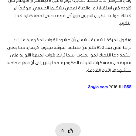
وقال المواطن خالد محمد لـ(عاين) يوم الاثنين 2 ديسمبر أن الأوضاع في
كاوده في استقرار تام، والحياة تمضي بشكلها الطبيعي. موضحاً أن
هنالك جولات للطيران الحربي دون أي قصف حتى لحظة كتابة هذا
التقرير.
وتقول الحركة الشعبية – شمال بأن حشود القوات الحكومية ما زالت
ترابط على بعد 250 كلم من منطقة الفرشة بجنوب كردفان. مما يعني
استعدادها للتحرك نحو الجنوب. بينما ترابط قوات الجبهة الثورية على
مقربة من معسكرات القوات الحكومية. مما يشير إلى أن معارك طاحنة
ستشهدها الأيام القادمة.
3ayin.com
2016 © |
RSS
0