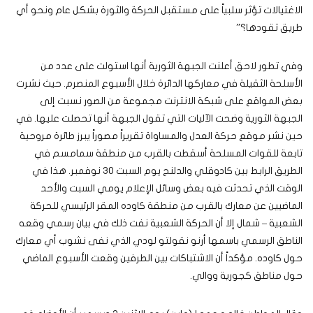
الاغتيالات تؤثر سلبياً على مستقبل الحركة والثورة بشكل عام ونحو أي
طريق تقودها؟”
وفي تطور لاحق أعلنت الجبهة الثورية أنها استولت على عدد من
الأسلحة الثقيلة في معاركها الدائرة خلال الأسبوع المنصرم. حيث نشرت
بعض المواقع على شبكة الانترنت مجموعة من الصور نسبت إلى
الجبهة الثورية وضحت الآليات التي تقول الجبهة أنها تحصلت عليها. في
حين نشر موقع حركة العدل والمساواة تقريراً مصوراً يبرز طائرة مروحية
تابعة للقوات المسلحة أسقطت بالقرب من منطقة سمامسم في
الطريق الرابط بين كادوقلي والدلنج يوم السبت 30 نوفمبر. هذا في
الوقت الذي تحدثت فيه بعض وسائل الإعلام يومي السبت والأحد
الماضيين عن معارك بالقرب من منطقة كاوده المقر الرئيسي للحركة
الشعبية – شمال إلا أن الحركة الشعبية نفت ذلك في بيان رسمي وقعه
الناطق الرسمي باسمها أرنو نقولتو لودي الذي نفى نشوب أي معارك
حول كاوده. مؤكداً أن الاشتباكات بين الطرفين وقعت الأسبوع الماضي
حول مناطق كجورية ووالي.