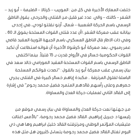
خلفت المعارك الأخيرة في كل من : الموريب – كرتالا – الضليمة – أبو زبد –
الشفر – كالنك – والي. عدد غير قليل من القتلى والجرحى. يقول الناطق
الرسمي باسم الحركة الشعبية – شمال، أرنو نقلتو لودي، في إحدى
بياناته عقب معركة الشفر، اأن عدد قتلى القوات المسلحة يفوق الـ 60 ،
وفي ذات الاطار قال الناطق العسكري باسم الجبهة الثورية العقيد قاضي
عمر رمبوي، بعد معركة أبو كرشولا الأخيرة أن قواته استطاعت أن تكبد
القوات الحكومية خسائر في الأرواح قدرت بـ 15 قتيلاً. بينما اكتفى
الناطق الرسمي باسم القوات المسلحة العقيد الصورامي خالد سعد في
بيان رسمي عقب معركة أبو زبد بالقول : “تصدت قواتكم المسلحة
الباسلة لفلول المرتزقة .. مكبدة إياهم خسائر كبيرة في القتلى يجري
حصرهم وعلى رأسهم قائدهم المتمرد فضيل محمد رحوم” في إشارة
إلى القائد الثاني لعمليات حركة العدل والمساواة.
من جهتها نعت حركة العدل والمساواة في بيان رسمي موقع من
رئيسها د. جبريل إبراهيم، القائد فضيل محمد رحومة، “بالأمس اغتالت
مليشيات المؤتمر الوطني ومرتزقته القائد خليل ابراهيم وها هي ذي
اليوم تغتال القائد فضيل محمد رحومة يتساءل كثيرون هل مثل هذه