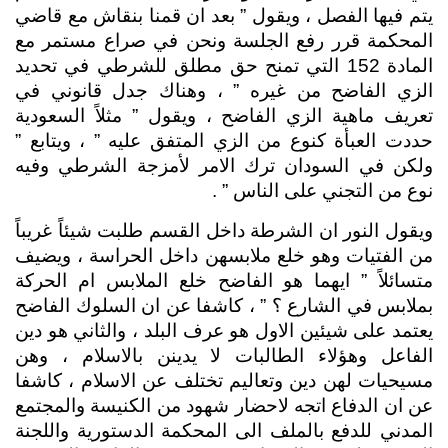
يتم فيها الفصل ، ويقول ” بعد ان قمنا بنقاش مع قاضي 
المحكمة قرر رفع الجلسة ونحن في صراع مستمر مع 
المادة 152 التي تمنح حق مطلق للشرطي في تحديد 
الزي الفاضح من غيره ” ، وهناك جدل قانوني في 
تعريف ماهية الزي الفاضح ، ويقول ” مثلاً السعودية 
حددت العبأة كنوع من الزي المتفق عليه ” ، ويتابع ” 
ولكن في السودان ترك الامر لأمزجة الشرطي وفيه 
نوع من التجني على الناس ” .
ويقول النور ان الشرطة داخل القسم طلبت شيئاً غريباً 
من الفتيات وهو خلع ملابسهن داخل الحراسة ، ويضيف 
متسائلاً ” ايهما هو الفاضح خلع الملابس ام الحركة 
بملابس في الشارع ؟ ” ، كاشفا عن ان السلوك الفاضح 
يعتمد على شيئين الاول هو عرف البلد ، والثاني هو دين 
الفاعل وهؤلاء الطالبات لا يدينن بالاسلام ، وهن 
مسيحيات لهن دين وتعاليم تختلف عن الاسلام ، كاشفا 
عن ان الدفاع اتجه لاحضار شهود من الكنيسة والمجتمع 
المدني للدفع بالملف الى المحكمة الدستورية واللجنة 