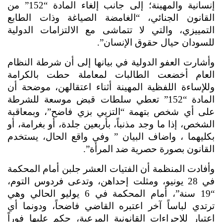
إنسانية والمهينة؛ إلى جانب إلغاء المادة “152” من 
القانون الجنائي، “الغامضة الصياغة وذات الطابع 
التمييزي، والتي لا تتماشى مع الالتزامات الدولية 
للسودان حيال حقوق الإنسان”.
وأشارت العفو الدولية في بيانها إلى أن شرطة النظام 
العام أخضعت الطالبات لمعاملة حطت بالكرامة 
وللإساءة اللفظية المهينة أثناء اعتقالهن، موضحة أن 
المادة “152” تعطي سلطات قبض موسعة للشرطة 
على أي شخص بتهمة “التزيي بزي فاضح”، وبمعاقبة 
الشخص، إذا ما وجد مذنباً، بأربعين جلدة، أو بغرامة، أو 
بكليهما ، واضاف البيان ” وفي واقع الحال، يستخدم 
القانون بصورة حصرية ضد المرأة”.
وأفادت المنظمة أن الفتيات العشر جلبن أمام المحكمة 
في 28 يونيو، ومثلت إحداهن، وتدعى فردوس التوم، 
“19 سنة”، أمام المحكمة في 6 يوليو الحالي وهي 
ترتدي لباساً آخر اعتبره القاضي فاضحاً، ودونما أي 
اعتبار للإجراءات القانونية المرعية، حكم عليها فوراً 