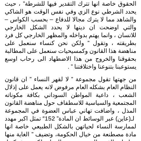
الحقوق خاصة انها تترك التقدير فيها للشرطة” ، حيث 
يحدد الشرطي نوع الزي وفي نفس الوقت هو الشاكي 
والشاهد مما لا يترك مجالا للدفاع – بحسب الكواس – 
والتي اوضحت ان دينها لا يحدد الشكل الخارجي 
للانسان ، وانما يهتم بدواخله والمظهر الخارجي كل فرد 
بطريقته ، وتقول ” ولكن نحن كنساء سنعمل على 
مناهضة هذا القانون وكمسيحيات سنعمل على المطالبة 
بحقوقنا والخروج من هذا الاضطهاد الى رحاب اوسع 
يستوعبنا بتنوعنا واختلافتنا ” .
من جهتها تقول مجموعة ” لا لقهر النساء ” ان قانون 
النظام العام بشكله العام مرفوض لانه يعمل على إذلال 
الشعب ، داعية المواطن السوداني بكافة مكوناته 
المجتمعية والسياسية للاسطفاف حول مناهضة القانون 
المذل ، واضافت تهاني عباس العضوة في المجموعة 
 لـ(عاين) عبر الوسائط ان المادة” 152″ تمثل اكبر مهدد 
لممارسة النساء لحياتهن بالشكل الطبيعي خاصة انها 
مادة مصطنعة من خيال الحكومة، وتضيف ” الغاية منها 