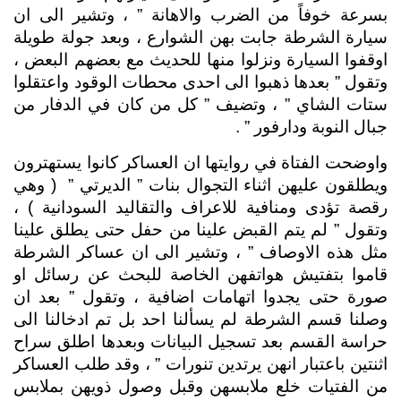
بسرعة خوفاً من الضرب والاهانة ” ، وتشير الى ان 
سيارة الشرطة جابت بهن الشوارع ، وبعد جولة طويلة 
اوقفوا السيارة ونزلوا منها للحديث مع بعضهم البعض ، 
وتقول ” بعدها ذهبوا الى احدى محطات الوقود واعتقلوا 
ستات الشاي ” ، وتضيف ” كل من كان في الدفار من 
جبال النوبة ودارفور ” .
واوضحت الفتاة في روايتها ان العساكر كانوا يستهترون 
ويطلقون عليهن اثناء التجوال بنات ” الديرتي ”  ( وهي 
رقصة تؤدى ومنافية للاعراف والتقاليد السودانية ) ، 
وتقول ” لم يتم القبض علينا من حفل حتى يطلق علينا 
مثل هذه الاوصاف ” ، وتشير الى ان عساكر الشرطة 
قاموا بتفتيش هواتفهن الخاصة للبحث عن رسائل او 
صورة حتى يجدوا اتهامات اضافية ، وتقول ” بعد ان 
وصلنا قسم الشرطة لم يسألنا احد بل تم ادخالنا الى 
حراسة القسم بعد تسجيل البيانات وبعدها اطلق سراح 
اثنتين باعتبار انهن يرتدين تنورات ” ، وقد طلب العساكر 
من الفتيات خلع ملابسهن وقبل وصول ذويهن بملابس 