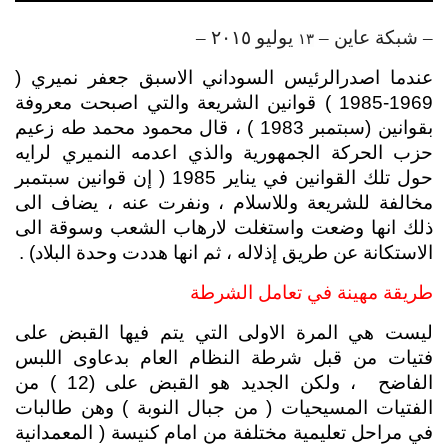
– شبكة عاين – 
 يوليو ٢٠١٥ –
١٣
عندما اصدرالرئيس السوداني الاسبق جعفر نميري ( 
1969-1985 ) قوانين الشريعة والتي اصبحت معروفة 
بقوانين (سبتمبر 1983 ) ، قال محمود محمد طه زعيم 
حزب الحركة الجمهورية والذي اعدمه النميري لرايه 
حول تلك القوانين في يناير 1985 ( إن قوانين سبتمبر 
مخالفة للشريعة وللاسلام ، ونفرت عنه ، يضاف الى 
ذلك انها وضعت واستغلت لارهاب الشعب وسوقة الى 
الاستكانة عن طريق إذلاله ، ثم انها هددت وحدة البلاد) .
طريقة مهينة في تعامل الشرطة
ليست هي المرة الاولى التي يتم فيها القبض على 
فتيات من قبل شرطة النظام العام بدعاوى اللبس 
الفاضح  ، ولكن الجديد هو القبض على (12 ) من 
الفتيات المسيحيات ( من جبال النوبة ) وهن طالبات 
في مراحل تعليمية مختلفة من امام كنيسة ( المعمدانية 