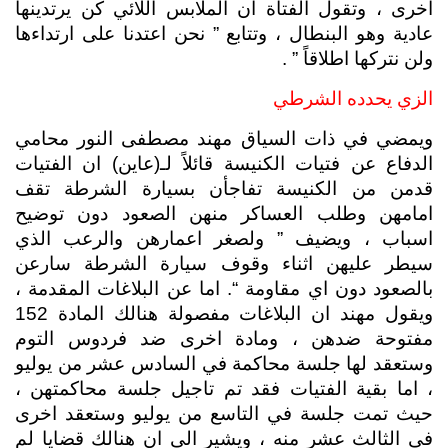
اخرى ، وتقول الفتاة ان الملابس اللائي كن يرتدينها 
عادية وهو البنطال ، وتتابع ” نحن اعتدنا على ارتداءها 
ولن نتركها اطلاقاً ” .
الزي يحدده الشرطي
ويمضي في ذات السياق مهند مصطفى النور محامي 
الدفاع عن فتيات الكنيسة قائلاً لـ(عاين) ان الفتيات 
قدمن من الكنيسة تفاجأن بسيارة الشرطة تقف 
امامهن وطلب العساكر منهن الصعود دون توضيح 
اسباب ، ويضيف ” ولصغر اعمارهن والرعب الذي 
سيطر عليهن اثناء وقوف سيارة الشرطة سارعن 
بالصعود دون اي مقاومة “. اما عن البلاغات المقدمة ، 
ويقول مهند ان البلاغات مفصولة هنالك المادة 152 
مفتوحة ضدهن ، ومادة اخرى ضد فردوس التوم 
وستعقد لها جلسة محاكمة في السادس عشر من يوليو 
، اما بقية الفتيات فقد تم تاجيل جلسة محاكمتهن ، 
حيث تمت جلسة في التاسع من يوليو وستعقد اخرى 
في الثالث عشر منه ، ويشير الى ان هنالك قضايا لم 