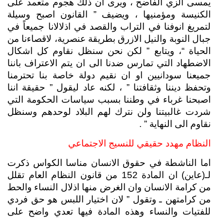
يمسى الزي الفاضح ، ويرى ان ذلك هجوم متعمد على 
الكنيسة ومؤمنيها ، ويضيف ” القانون اصبح وسيلة 
لتمريغ انوفنا في التراب والقصد في اذلالانا جميعاً في 
جبال النوبة والنيل الازرق بطريقة عنصرية، لاقصاءنا من 
الحياة “، ويتابع ” لكن نحن سنظل نقاوم كل اشكال 
الاضطهاد التي تمارس ضدنا الى ان يتم الاعتراف باننا 
جميعنا سودانيين او ان نقيم دولة خاصة بنا تحترمنا 
وتحفظ ديننا وثقافتنا ” ، لكنه عاد ليقول ” حقيقة اننا 
اصبحنا غرباء في وطننا بسبب سياسات الحكومة التي 
شردت غالبيتنا ولن نترك لهم البلاد لوحدهم وسنظل 
نقاوم الى النهاية ” .
النظام مهدد حقيقي للنسيج الاجتماعي
اما الناشطة في حقوق الانسان مناسا الكواس ذكرت 
لـ(عاين) ان المادة 152 من قانون النظام العام تقلل 
من كرامة الانسان وان الغرض منها اذلال النساء والحط 
من كرامتهن ـ وتقول ” لان اختيار اللبس هو حق فردي 
للفتيات والنساء وهذه المادة فيها تعدي واضح على 