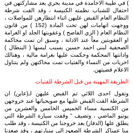
) في طيبة الاحامدة في مدينة بحري بعد مشاركتهن في 
احتفال للشباب نظمته الكنيسة ، وقد القت شرطة 
النظام العام القبض عليهن اثناء انتظارهن للمواصلات ، 
ووجهت اتهامات لهن تحت المادة (152 ) من قانون 
النظام العام ( الزي الفاضح ) وعقوبتها الجلد او الغرامة 
او العقوبتين معاً عند الادانة ، وسبق ان تمت محاكمة 
الصحفية لبنى احمد حسين بسبب لبسها ( البنطال ) 
وادانتها المحكمة وحكمت عليها بغرامة مالية ، وهنالك 
اخريات من النساء والفتيات تمت محاكتهن ولم يتناول 
الاعلام قضيتهن.
الطريقة المهينة من قبل الشرطة للفتيات
وتقول احدى اللائي تم القبض عليهن لـ(عاين) ان 
الشرطة القت القبض عليها مع صويحباتها عند خروجهن 
من الكنسية مساء الخميس الخامس والعشرين من 
يونيو الماضي ، وتضيف ” وقفت سيارة الشرطة التي 
يطلق علها (الدفار) بعد خروجنا من الكنيسة ، وقد طلب 
منا عساكر الشرطة الصعود الى سيارتهم ، وقد صعدنا 