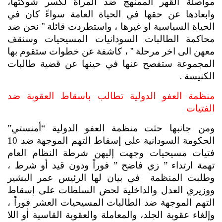
مواصلة القهر الممنهج ضد المراة لكسر شوكتها، 
وابعادها عن حقها في الحياة العامة سواءً كان في 
الحياة السياسية او غيرها ، واستطردت قائلة ” نحن ضد 
محاكمة الطالبات السودانيات المسيحيات وسنقف 
معهن الى اخر مرحلة ” ، كاشفة عن خطوات ستقوم بها 
المجموعة ستفصح عنها في حينها عن قضية طالبات 
الكنيسة .
منظمة العفو الدولية تطالب باسقاط العقوبة ضد 
الفتيات
ومن جانبها حثت منظمة العفو الدولية “أمنستي” 
الحكومة السودانية على إسقاط التهم الموجهة ضد 10 
فتيات مسيحيات وجهت إليهن شرطة النظام العام 
تهمة ارتداء ” زي فاضح ” فوراً ودون قيد أو شرط ، 
وطلبت المنظمة  في بيان لها الرئيس عمر البشير 
ووزيري العدل والداخلية لحض السلطات على إسقاط 
التهم الموجهة ضد الطالبات المسيحيات العشر فوراً ، 
وإلغاء عقوبة الجلد، والمعاملة والعقوبة القاسية أو اللا 