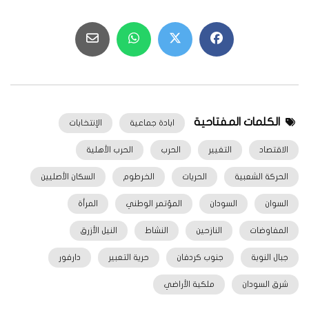
الكلمات المفتاحية
ابادة جماعية
الإنتخابات
الاقتصاد
التغيير
الحرب
الحرب الأهلية
الحركة الشعبية
الحريات
الخرطوم
السكان الأصليين
السوان
السودان
المؤتمر الوطني
المرأة
المفاوضات
النازحين
النشاط
النيل الأزرق
جبال النوبة
جنوب كردفان
حرية التعبير
دارفور
شرق السودان
ملكية الأراضي