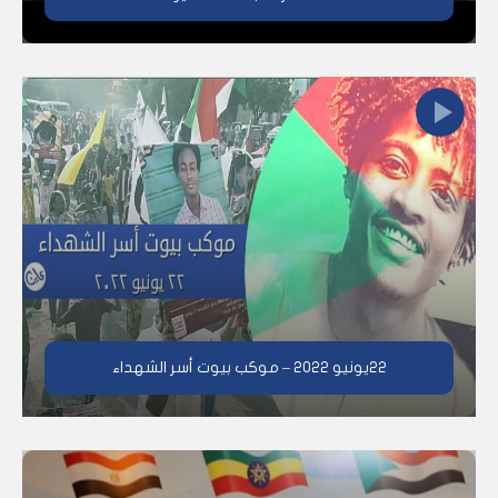
٢٢يونيو ٢٠٢٢ – موكب بيوت أسر الشهداء