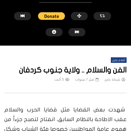
أفلام عاين
الفن والسلام .. ولاية جنوب كردفان
شبكة عاين
قبل 7 سنوات
3 ألف
شاهد لاحقاً
النيل الأزرق.. معارك محتدمة وسيطرة
منازل الخرطوم بعد الحرب.. 
متبادلة ونزوح الآلاف
يكفي
شهدت بعض القضايا مثل قضايا الحرب والسلام
شبكة عاين
قبل 5 أشهر
شبكة عاين
قبل 6 أشهر
عقب الاطاحة بالنظام السابق، انفتاح لتصبح جزءاً من
هموم عامة المواطنيين خصوصا فئة الشباب وشكل