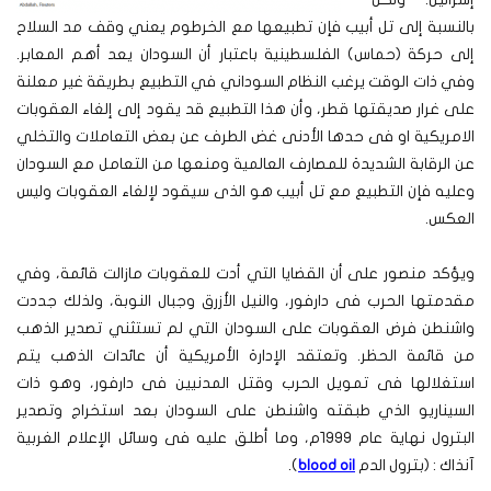
بالنسبة إلى تل أبيب فإن تطبيعها مع الخرطوم يعني وقف مد السلاح
إلى حركة (حماس) الفلسطينية باعتبار أن السودان يعد أهم المعابر.
وفي ذات الوقت يرغب النظام السوداني في التطبيع بطريقة غير معلنة
على غرار صديقتها قطر، وأن هذا التطبيع قد يقود إلى إلغاء العقوبات
الامريكية او فى حدها الأدنى غض الطرف عن بعض التعاملات والتخلي
عن الرقابة الشديدة للمصارف العالمية ومنعها من التعامل مع السودان
وعليه فإن التطبيع مع تل أبيب هو الذى سيقود لإلغاء العقوبات وليس
العكس.
ويؤكد منصور على أن القضايا التي أدت للعقوبات مازالت قائمة، وفي
مقدمتها الحرب فى دارفور، والنيل الأزرق وجبال النوبة، ولذلك جددت
واشنطن فرض العقوبات على السودان التي لم تستثني تصدير الذهب
من قائمة الحظر. وتعتقد الإدارة الأمريكية أن عائدات الذهب يتم
استغلالها فى تمويل الحرب وقتل المدنيين فى دارفور، وهو ذات
السيناريو الذي طبقته واشنطن على السودان بعد استخراج وتصدير
البترول نهاية عام ١٩٩٩م، وما أطلق عليه فى وسائل الإعلام الغربية
آنذاك : (بترول الدم
blood oil
).