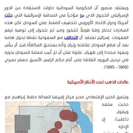
ويعتقد منصور أن الحكومة السودانية حاولت الاستفادة من الدور
الإسرائيلي الخجول الذي
برز
مؤخراً في الصحافة الإسرائيلية التي
حثت
أمريكا ودول الاتحاد الأوروبي لتخفيف الضغط علي السودان. لكن هذه
المبادرات تحتاج وقتا طويلاً لتتبلور ومن ثم تتحول إلى توصية لرفع
العقوبات. إسرائيل تعتقد أن
التحالف
مع السعودية نقطة تحول هامة
بعد أن قطع السودان علاقته بإيران وأنه يستحق المكافأة قبل أن ييأس
ويعود مجددا إلى طهران، علاوة على أن تل أبيب ممتنة للسودان بدوره
في ترحيل اليهود الفلاشا على أيام حكم الرئيس الأسبق جعفر نميري
(١٩٦٩ – ١٩٨٥).
عائدات الذهب تحت الأنظار الأمريكية
ويتفق الخبير الإقتصادي مدير مركز إفريقيا للعدالة حافظ إبراهيم مع
حديث سلفه
ويقول
لـ(عاين)، إن
الإدارة