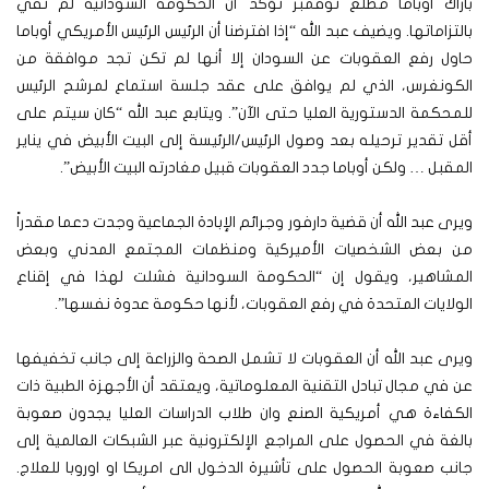
باراك أوباما مطلع نوفمبر تؤكد أن الحكومة السودانية لم تفي
بالتزاماتها. ويضيف عبد الله “إذا افترضنا أن الرئيس الرئيس الأمريكي أوباما
حاول رفع العقوبات عن السودان إلا أنها لم تكن تجد موافقة من
الكونغرس، الذي لم يوافق على عقد جلسة استماع لمرشح الرئيس
للمحكمة الدستورية العليا حتى الآن”. ويتابع عبد الله “كان سيتم على
أقل تقدير ترحيله بعد وصول الرئيس/الرئيسة إلى البيت الأبيض في يناير
المقبل … ولكن أوباما جدد العقوبات قبيل مغادرته البيت الأبيض”.
ويرى عبد الله أن قضية دارفور وجرائم الإبادة الجماعية وجدت دعما مقدراً
من بعض الشخصيات الأميركية ومنظمات المجتمع المدني وبعض
المشاهير، ويقول إن “الحكومة السودانية فشلت لهذا في إقناع
الولايات المتحدة في رفع العقوبات، لأنها حكومة عدوة نفسها”.
ويرى عبد الله أن العقوبات لا تشمل الصحة والزراعة إلى جانب تخفيفها
عن في مجال تبادل التقنية المعلوماتية، ويعتقد أن الأجهزة الطبية ذات
الكفاءة هي أمريكية الصنع وان طلاب الدراسات العليا يجدون صعوبة
بالغة في الحصول على المراجع الإلكترونية عبر الشبكات العالمية إلى
جانب صعوبة الحصول على تأشيرة الدخول الى امريكا او اوروبا للعلاج.