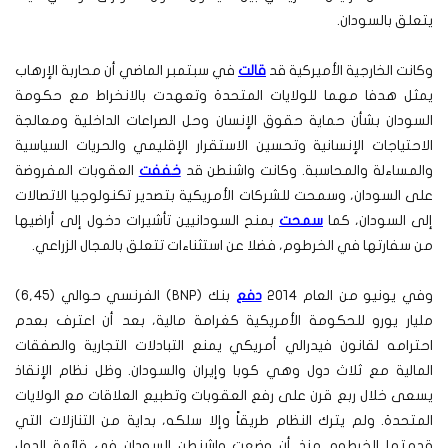
يتعلق بالسودان.
وكانت الخارجية الأميركية قد
قالت
في سبتمبر الماضي أن محاربة الإرهاب
يمثل هدفا مهما للولايات المتحدة وتعهدت بالانخراط مع حكومة
السودان بشأن حماية حقوق الإنسان وحل الصراعات الداخلية ومعالجة
الاحتياجات الإنسانية وتحسين الاستقرار الإقليمي والحريات السياسية
والمساءلة والمحاسبة. وكانت واشنطن قد
خففت
العقوبات المفروضة
على السودان، وسمحت للشركات الأمريكية بتصدير تكنولوجيا الاتصالات
إلى السودان، كما
سمحت
بمنح السودانيين تأشيرات دخول إلى أراضيها
من سفارتها في الخرطوم، فضلا عن استثناءات تتعلق بالمجال الزراعي.
وفي يونيو من العام ٢٠١٤
دفع
بنك (BNP) الفرنسي حوالي (٦,٤٥)
مليار يورو للحكومة الأمريكية كغرامة مالية، بعد أن اعترف بعدم
احترامه لقانون فيدرالي أمريكي يمنع التبادلات التجارية والصفقات
المالية مع ثلاث دول وهي كوبا وإيران والسودان. وظل نظام الإنقاذ
يسعى خلال ربع قرن على رفع العقوبات وتطبيع العلاقات مع الولايات
المتحدة. ولم يترك النظام طريقاً وإلا سلكه، بداية من التنازلات التي
قدمتها الخرطوم منذ أن وضعت واشنطن السودان في قائمة الدول