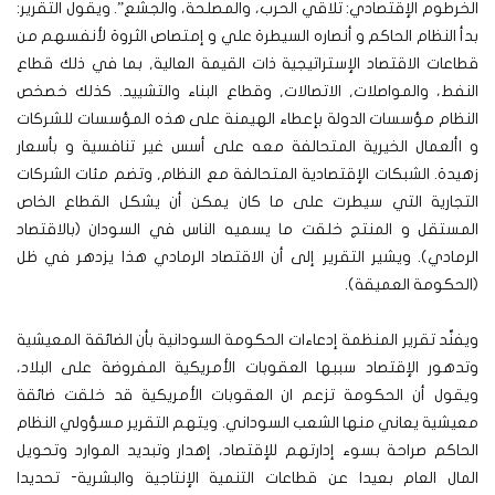
الخرطوم الإقتصادي: تلاقي الحرب، والمصلحة، والجشع”. ويقول التقرير:
بدأ النظام الحاكم و أنصاره السيطرة علي و إمتصاص الثروة لأنفسهم من
قطاعات الاقتصاد الإستراتيجية ذات القيمة العالية, بما في ذلك قطاع
النفط، والمواصلات, الاتصالات, وقطاع البناء والتشييد. كذلك خصخص
النظام مؤسسات الدولة بإعطاء الهيمنة على هذه المؤسسات للشركات
و األعمال الخيرية المتحالفة معه على أسس غير تنافسية و بأسعار
زهيدة. الشبكات الإقتصادية المتحالفة مع النظام, وتضم مئات الشركات
التجارية التي سيطرت على ما كان يمكن أن يشكل القطاع الخاص
المستقل و المنتج خلقت ما يسميه الناس في السودان (بالاقتصاد
الرمادي). ويشير التقرير إلى أن الاقتصاد الرمادي هذا يزدهر في ظل
(الحكومة العميقة).
ويفنِّد تقرير المنظمة إدعاءات الحكومة السودانية بأن الضائقة المعيشية
وتدهور الإقتصاد سببها العقوبات الأمريكية المفروضة على البلاد،
ويقول أن الحكومة تزعم ان العقوبات الأمريكية قد خلقت ضائقة
معيشية يعاني منها الشعب السوداني. ويتهم التقرير مسؤولي النظام
الحاكم صراحة بسوء إدارتهم للإقتصاد، إهدار وتبديد الموارد وتحويل
المال العام بعيدا عن قطاعات التنمية الإنتاجية والبشرية- تحديدا