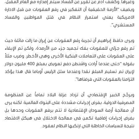
وغيرها. وكشف آدم عن تقرير عن الفساد سيتم إصداره مع العام المقبل،
ويضيف “الأزمة الحقيقية أن التفكير في رفع العقوبات من قبل الادارة
الامريكية يعني استمرار النظام في قتل المواطنين والفساد
المستشري”.
ويرى حافظ إبراهيم أن تجربة رفع العقوبات عن إيران ما زالت ماثلة حيث
تم رفع جزئي للعقوبات بفك تجميد جزء من الأرصدة، ولكن تم الإبقاء
على العقوبات على التعاملات البنكية الأخرى وهى الأخطر. وضرب مثلاً
بقوله “حتى عندما أرادت واشنطن دفع تعويض بمبلغ ٤٠٠ مليون دولار
لإيران تم تسليم المبلغ نقدا وعندما سئل الرئيس أوباما قال هذا يؤكد
التزامنا بالعقوبات التي فرضناها”.
ويرجّح الخبير الإقتصادي أن تزداد عزلة البلاد تماماً عن المنظومة
المصرفية الدولية، بفرض إجراءات مشددة على البنوك العالمية. لكنه يرى
أن معالجة أزمة السودان الإقتصادية لا تتم برفع العقوبات وحدها بل
بفرض إجراءات إضافية تكمن فى معالجة الاختلال فى هيكل الاقتصاد
نتيجة للسياسات الخاطئة التي ارتكبها النظام لعقود.