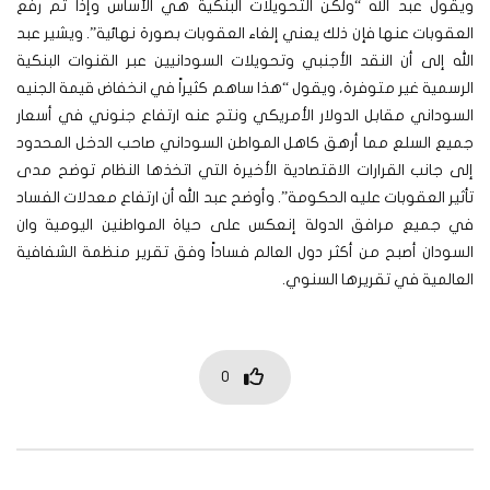
ويقول عبد الله “ولكن التحويلات البنكية هي الأساس وإذا تم رفع
العقوبات عنها فإن ذلك يعني إلغاء العقوبات بصورة نهائية”. ويشير عبد
الله إلى أن النقد الأجنبي وتحويلات السودانيين عبر القنوات البنكية
الرسمية غير متوفرة، ويقول “هذا ساهم كثيراً في انخفاض قيمة الجنيه
السوداني مقابل الدولار الأمريكي ونتج عنه ارتفاع جنوني في أسعار
جميع السلع مما أرهق كاهل المواطن السوداني صاحب الدخل المحدود
إلى جانب القرارات الاقتصادية الأخيرة التي اتخذها النظام توضح مدى
تأثير العقوبات عليه الحكومة”. وأوضح عبد الله أن ارتفاع معدلات الفساد
في جميع مرافق الدولة إنعكس على حياة المواطنين اليومية وان
السودان أصبح من أكثر دول العالم فساداً وفق تقرير منظمة الشفافية
العالمية في تقريرها السنوي.
0