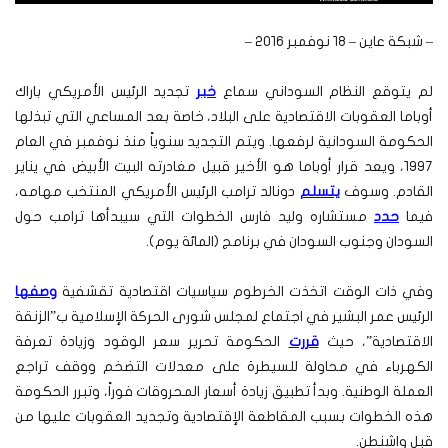
– شبكة عاين – ١٨ نوفمبر ٢٠١٦ –
لم يتوقع النظام السوداني سماع
خبر
تجديد الرئيس الأمريكي باراك
أوباما العقوبات الاقتصادية على البلاد، خاصة بعد المساعي التي تبذلها
الحكومة السودانية لرفعها. ويتم التجديد سنوياً منذ نوفمبر في العام
١٩٩٧، ويعد قرار أوباما هو الأخير قبيل مغادرته البيت الأبيض في يناير
القادم. وسوف
يتسلم
دونالد ترامب الرئيس الأمريكي المنتخب مهامه،
فيما
حدد
مستشاره وليد فارس الخطوات التي سيبدأها ترامب حول
السودان وجنوب السودان في برنامج (المائة يوم).
وفي ذات الوقت اتخذت الخرطوم سياسيات اقتصادية تقشفية
وصفها
الرئيس عمر البشير في اجتماع لمجلس شورى الحركة الإسلامية ب”الزنقة
الاقتصادية”، حيث
قررت
الحكومة تحرير سعر الوقود وزيادة تعرفة
الكهرباء في محاولة للسيطرة على معدلات التضخم ووقف تراجع
العملة الوطنية. وبدأ تطبيق زيادة أسعار المحروقات فوراً، وتبرر الحكومة
هذه الخطوات بسبب المقاطعة الإقتصادية وتجديد العقوبات عليها من
قبل واشنطن.