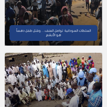
السلطات السودانية تواصل العنف… وقتل طفل دهساً
هو الأبشع