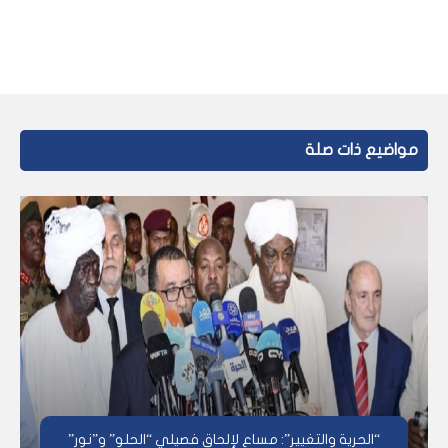
مواضيع ذات صلة
“الحرية والتغيير”: مساع لإلحاق فصيلي “الحلو” و”نور”