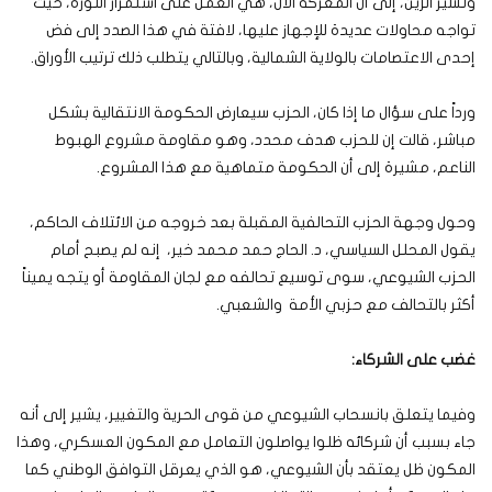
وتشير الزين، إلى أن المعركة الآن، هي العمل على استمرار الثورة، حيث
تواجه محاولات عديدة للإجهاز عليها، لافتة في هذا الصدد إلى فض
إحدى الاعتصامات بالولاية الشمالية، وبالتالي يتطلب ذلك ترتيب الأوراق.
ورداً على سؤال ما إذا كان، الحزب سيعارض الحكومة الانتقالية بشكل
مباشر، قالت إن للحزب هدف محدد، وهو مقاومة مشروع الهبوط
الناعم، مشيرة إلى أن الحكومة متماهية مع هذا المشروع.
وحول وجهة الحزب التحالفية المقبلة بعد خروجه من الائتلاف الحاكم،
يقول المحلل السياسي، د. الحاج حمد محمد خير، إنه لم يصبح أمام
الحزب الشيوعي، سوى توسيع تحالفه مع لجان المقاومة أو يتجه يميناً
أكثر بالتحالف مع حزبي الأمة والشعبي.
غضب على الشركاء:
وفيما يتعلق بانسحاب الشيوعي من قوى الحرية والتغيير، يشير إلى أنه
جاء بسبب أن شركائه ظلوا يواصلون التعامل مع المكون العسكري، وهذا
المكون ظل يعتقد بأن الشيوعي، هو الذي يعرقل التوافق الوطني كما