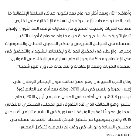
وأضاف: “الآن وبعد أكثر من عام بعد تكوين هياكل السلطة الإنتقالية ما
زالت بلادنا تواجه ذات الأزمات وتعمل السلطة الإنتقالية على تقليص
مساحة الحريات وتنتهك الحقوق فى محاولة لوقف المد الثورى وإفراغ
شعار الثورة حرية سلام و عدالة من محتواه ومصادرة أدوات التغيير
المتمثلة فى المجلس التشريعي والحكم الشعبي المحلي والمفوضيات
وغيرها، والإبطاء فى تحقيق العدالة والإقتصاص للشهداء والتحقيق فى
فض الإعتصام ومحاكمة رموز النظام السابق مع الإبقاء على القوانين
المقيدة للحريات وعقد الإتفاقات والتحالفات من وراء ظهر شعبنا”.
وكان الحزب الشيوعي وقع ضمن تحالف قوى الإجماع الوطني على
إعلان الحرية والتغيير في يناير 2019، وذلك بعد أيام من اندلاع ثورة
ديسمبر 2018، والتي أطاحت في الحادي عشر من أبريل 2019 بنظام
البشير، وهو التحالف الذي قاد التفاوض مع المجلس العسكري الانتقالي
المحلول وصولاً لتوقيع الوثيقة الدستورية في السابع عشر من أغسطس
2019 والتي بموجبها تم تشكيل هياكل للسلطة الانتقالية ممثلة في
مجلسي السيادة والوزراء، في وقت لم يتم فيه تشكيل المجلس
التشريعي بعد.