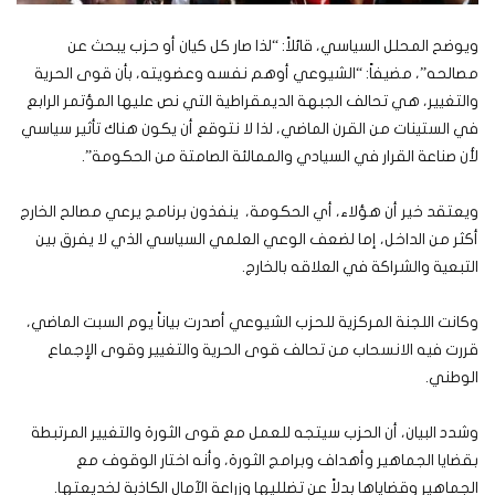
ويوضح المحلل السياسي، قائلاً: “لذا صار كل كيان أو حزب يبحث عن
مصالحه”، مضيفاً: “الشيوعي أوهم نفسه وعضويته، بأن قوى الحرية
والتغيير، هي تحالف الجبهة الديمقراطية التي نص عليها المؤتمر الرابع
في الستينات من القرن الماضي، لذا لا نتوقع أن يكون هناك تأثير سياسي
لأن صناعة القرار في السيادي والممالئة الصامتة من الحكومة”.
ويعتقد خير أن هؤلاء، أي الحكومة، ينفذون برنامج يرعي مصالح الخارج
أكثر من الداخل، إما لضعف الوعي العلمي السياسي الذي لا يفرق بين
التبعية والشراكة في العلاقه بالخارج.
وكانت اللجنة المركزية للحزب الشيوعي أصدرت بياناً يوم السبت الماضي،
قررت فيه الانسحاب من تحالف قوى الحرية والتغيير وقوى الإجماع
الوطني.
وشدد البيان، أن الحزب سيتجه للعمل مع قوى الثورة والتغيير المرتبطة
بقضايا الجماهير وأهداف وبرامج الثورة، وأنه اختار الوقوف مع
الجماهير وقضاياها بدلاً عن تضلليها وزراعة الآمال الكاذبة لخديعتها.