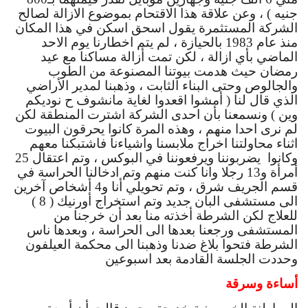
جنيه ) ، وعن علاقة هذا الاقتحام بموضوع الازالة لصالح 
الشركة المستثمرة يقول اسحق اسكن في هذا المكان 
منذ عام 1983 بالحيازة ، لم يتم اخطارنا يوم الاحد 
الماضي بأي ازالة ، لكن تمت أزالة مساكنا مع عيد 
رمضان حيث هدمت بيوتنا المصنوعة من الطوب 
والجالوص وحتى البناء الثابت ، وذهبنا لمدير الأراضي 
الذي قال لنا ( أمشوا اقعدوا لغاية مانشوف ح نوديكم 
وين ) ونسمعنا بأن احدى الشركة اشترت المنطقة لكن 
لم نرى احدا منهم ، وهذه المرة كانوا يحرقون البيوت 
اثناء محاولتنا اخراج ملابسنا واشياءنا فاشتبكنا معهم 
وكانوا  يضربوننا ويرفعوننا في البوكس ، وتم اعتقال 25 
أمرأة و13 رجلا وانا كنت منهم وتم ادخالنا الحراسة في 
قسم الجريف شرق ، وتم تحويلي أنا و4 أشخاص آخرين 
الى مستشفى البان جديد وتم استخراج أورنيك ( 8 ) 
للعلاج لكن الشرطة أخذته منا بعد أن خرجنا من 
المستشفى ورجعنا بعدها الى الحراسة ، وبعدها ناس 
الشرطة فتحوا بلاغ ضدنا وذهبنا الى محكمة العيلفون 
وحددت الجلسة القادمة بعد اسبوعين
أساءة وسرقة