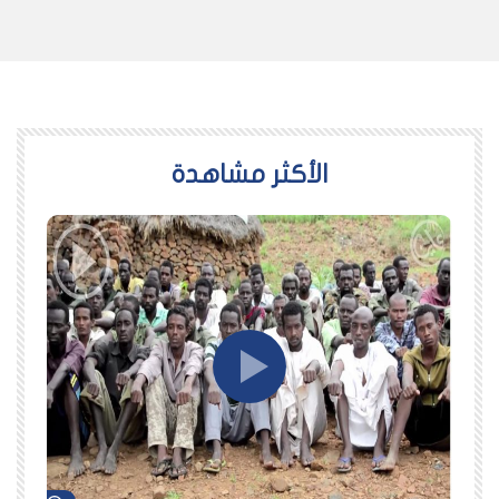
اﻷكثر مشاهدة