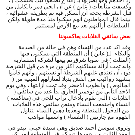
رد احدهم وهو يضربها بـ (أننا ح نطلعوا ليك بخشمك ) ، 
وكشفت متابعات ( عاين ) عن أن الحي دمر بالكامل من 
قبل الشرطة بحجة أن السكن فيه تم بطريقة عشوائية ، 
بينما قال المواطنون أنهم سكنوا منذ مدة طويلة ولكن 
السلطات أزالتهم بعد بيع الأرض لمستثمر 
بعض سائقي القلابات يعاكسوننا
وقد اكد عدد من النساء وهن في حالة من الصدمة 
والبكاء  لـ( عاين ) أن المنطقة التي يسكنون فيها 
(المثلث ) في سوبا شرق تم بيعها لشركة استثمارية 
وانه تمت أزالة مساكنهم أكثر من مرة من قبل الشرطة 
دون أن تعتدي عليهم الشرطة أو تسيئهم ، وأنهم قاموا 
بتشييد رواكيب من القش بديلا لمنازلهم المبنية من ( 
الجالوص ) والطوب الاخضر وقد تمت أزالتها ، وفي يوم 
الاحد الثاني من نوفمبر الجاري بدأ عدد من سائقي ( 
القلابات ) التي تقوم بادخال تراب للحي في (معاكسة ) 
النساء واجتمعت النساء ومنعن سائقي هذه القلابات 
 من الدخول للمنطقة وبعدها ذهبن النساء لتناول 
القهوة مع جارتهن ( النفساء ) واسمها مواهب
 وتروي سوسن أحمد صديق وهي سيدة حبلى  تبدو في 
العقد الثالث من عمرها  تسكن في المنطقة انهن كن 