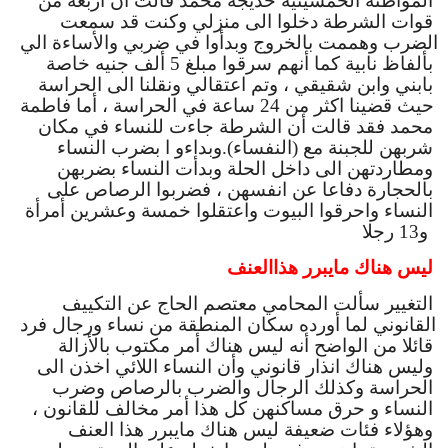
المواطنة الخمسينية خديجة محمد قالت أن أربعة من 
قوات الشرطة دخلوا الى منزلي وكنت قد سمعت 
الضرب وهممت بالخروج وبدأوا في ضربي والأساءة الي 
بألفاظ نابية كما أنهم سرقوا مبلغ 5 ألف جنيه خاصة 
بابني وابن شقيقي ، وتم اعتقالي ونقلنا الى الحراسة 
حيث قضينا اكثر من 24 ساعة في الحراسة ، أما فاطمة 
محمد فقد قالت أن الشرطة جاءت للنساء في مكان 
شربهن للجبنة مع (النفساء).وبداءو ا بضرب النساء 
ومطاردتهن الى داخل الحلة وبدأت النساء بضربهن 
بالحجارة دفاعا عن انفسهن ، فضربوا الرصاص على 
النساء واحرقوا البيوت واعتقلوا خمسة وعشرين أمرأة 
و13 رجلا 
ليس هناك مايبرر هذاالعنف
التغيير سألت المحامي معتصم الحاج عن التكييف 
القانوني لما أورده سكان المنطقة من نساء ورجال فرد 
قائلا من الواضح أنه ليس هناك أمر مكتوب بالأزالة 
وليس هناك انذار قانوني وأن النساء اللائي اخذن الى 
الحراسة وكذلك الرجال والضرب بالرصاص وضرب 
النساء و حرق مساكنهن كل هذا أمر مخالف للقانون ، 
وهؤلاء فئات ضعيفة ليس هناك مايبرر هذا العنف 