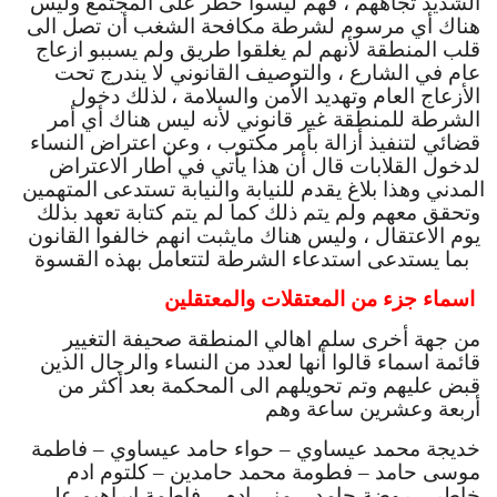
الشديد تجاههم ، فهم ليسوا خطر على المجتمع وليس 
هناك أي مرسوم لشرطة مكافحة الشغب أن تصل الى 
قلب المنطقة لأنهم لم يغلقوا طريق ولم يسببو ازعاج 
عام في الشارع ، والتوصيف القانوني لا يندرج تحت 
الأزعاج العام وتهديد الأمن والسلامة ،
لذلك دخول 
الشرطة للمنطقة غير قانوني لأنه ليس هناك أي أمر 
قضائي لتنفيذ أزالة بأمر مكتوب ، وعن اعتراض النساء 
لدخول القلابات قال أن هذا يأتي في أطار الاعتراض 
المدني وهذا بلاغ يقدم للنيابة والنيابة تستدعى المتهمين 
وتحقق معهم ولم يتم ذلك كما لم يتم كتابة تعهد بذلك 
يوم الاعتقال ، وليس هناك مايثبت انهم خالفوا القانون 
بما يستدعى استدعاء الشرطة لتتعامل بهذه القسوة  
اسماء جزء من المعتقلات والمعتقلين 
من جهة أخرى سلم اهالي المنطقة صحيفة التغيير 
قائمة اسماء قالوا أنها لعدد من النساء والرجال الذين 
قبض عليهم وتم تحويلهم الى المحكمة بعد أكثر من 
أربعة وعشرين ساعة وهم
خديجة محمد عيساوي – حواء حامد عيساوي – فاطمة 
موسى حامد – فطومة محمد حامدين – كلتوم ادم 
خاطر – 
روضة حامد – منى ادم – فاطمة ابراهيم علي 