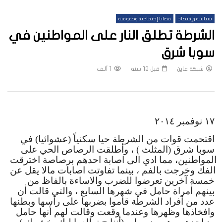
سياسة وإقتصاد
قضايا إجتماعية وحقوقية
الشرطة تطلق النار على المواطنين في
سوبا شرق
شبكة عاين
قبل 12 سنة
1 ألف
١٧ نوفمبر ٢٠١٤
اقتحمت قوات من الشرطة حيا سكنياً (عشوائيا) في 
سوبا شرق (المثلث ) ، وأطلقت الرصاص الحي على 
المواطنين، مما ادي الى اصابة احدهم برصاصة اخترقت 
الفك وخرجت بالفم ، بينما تفاوتت اصابات مالا يقل عن 
خمسة آخرين تعرضوا للضرب والاساءة بالفاظ من 
بينهم أمراة حامل في شهرها السابع ، والتي قالت أن 
عدد من أفراد الشرطة قاموا بضربها على رأسها وبطنها 
وافخاذها وظهرها وعندما وقعت وقالت لهم أنها حامل 