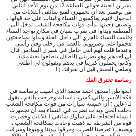
يشربن الجبنة حوالي الساعة 12 من يوم الأحد الثاني 
من نوفمبر بعد ان تجمهرن لمنع سائقي القلابات من 
الدخول لانهم يعاكسون النساء والبنات على حد قولها ، 
وتضيف (حينها بدأت قوات مكافحة الشغب تدخل الى 
المنطقة وبدأوا في ضرب بمبان في مكان تواجد النساء 
وقامت النساء بالجري الى داخل الحلة وبدأوا بملاحقتهن 
هجموا علي وضربوني بالعصا في رجلي وفي رأسي 
وعندما قلت لهم أنني حامل في شهري السادس قال 
لي احدهم وهو يضربني (الطفل بنطلعوا بخشمك) 
وكانوا يحملون كبريتا في يدهم ويقولون لي اطلعي 
وطلعي العفش قبل أن نحرقك ) ا
رصاصة تخترق الفك
المواطن اسحق احمد محمد الذي اصيب برصاصة في 
فكه الايسر والتي كسرت اسنانه وخرجت بالفم ، يقول 
لـ (عاين ) أن خمسة سيارات من قوات مكافحة الشغب 
دخلت الحي وبدأت تضرب في النساء بعد أن تجمهرت 
النساء احتجاجا على سلوك سائقي القلابات وحضرت 
قوة من الشرطة ثم ذهبت وعادت بمكافحة الشغب ، 
ويضيف ( تعرضنا للضرب وحرقوا بيوتنا ونهبوها وسرقت 
مني 6 ألف جنيه وجهازين موبايل تقدر قيمتهما بـ800 