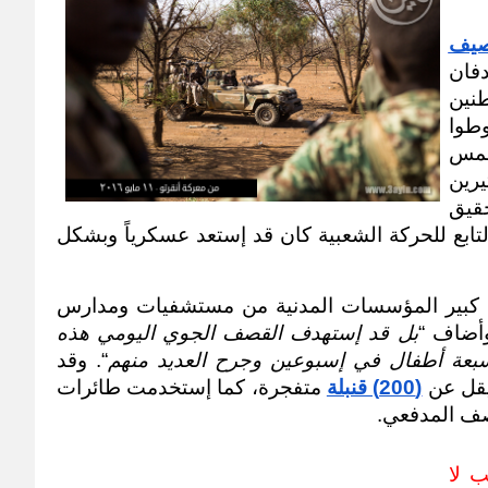
صيف
فان
في الأيام القليلة الماضية، وقال ان المواطنين 
منذ أكتوبر الماضي ومع بدء الحملة قد تحوطوا 
لها بشكل جيد لجهة تعودهم عليها لخمس 
سنوات. وأضاف مراسل (عاين) ان الكثيرين 
يعتقدون أن الحملة فشلت في تحقيق 
أهدافها، مشيراً إلى إن الجيش الشعبي التابع للحركة الشعبية كان قد إستعد عسكرياً وبشكل 
وقال أن القصف الجوي إستهدف بشكل كبير المؤسسات المدنية من مستشفيات ومدارس 
وأضاف “
بل قد إستهدف القصف الجوي اليومي هذه 
بعة أطفال في إسبوعين وجرح العديد منهم
“. وقد 
يقل عن 
(200) قنبلة
 متفجرة، كما إستخدمت طائرات 
صف المدفعي.
لماذا يستهدفون المدارس … هذا الشعب لا 