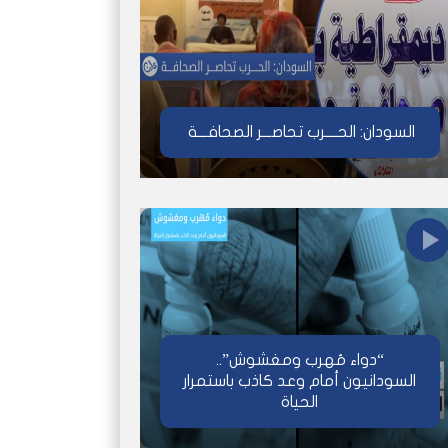
السودان: الحــــرب تحاصـــر الصحافـــة
“دواء مُهرب ومغشوش”..
السودانيون أمام وعد كاذب باستمرار
الحياة