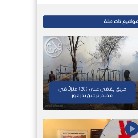
واضيع ذات صلة
حريق يقضي على (28) منزلاً في
مخيم نازحين بدارفور