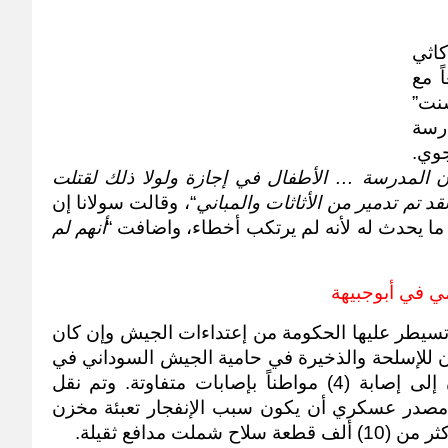
ابتدرت منسقة التعليم بأسقفية الأبيض كاثي 
سولانو حديثها بغضب وحزن في آن معاً مع 
(عاين) عقب قصف مدرسة “سانت فنسنت” 
في كاودا، ان الرب حفظ أطفال المدرسة 
لانهم لم يتواجدوا عندما تم القصف الجوي. 
لماذا يستهدفون المدرسة … الأطفال في إجازة ولولا ذلك لقتلت 
 تم تدمير من الأثاثات والمباني
“، وقالت سولانا إن 
 يحدث له لأنه لم يرتكب أخطاء، واضافت “
أنهم لم 
ي في أبوجبيهة
ولم يسلم المواطنون في المناطق التي تسيطر عليها الحكومة من إعتداءات الجيش وإن كان 
بشكل غير مباشر، حيث أدى إنفجار مخزن للإسلحة والذخيرة في حامية الجيش السوداني في 
مدينة أبوجبيهة في ولاية جنوب كردفان إلى إصابة (4) مواطناً بإصابات متفاوتة. وتم نقل 
المصابون إلى مستشفي الأبيض، ورجح مصدر عسكري أن يكون سبب الإنفجار تعبئة مخزن 
مدافع ثقيلة. 