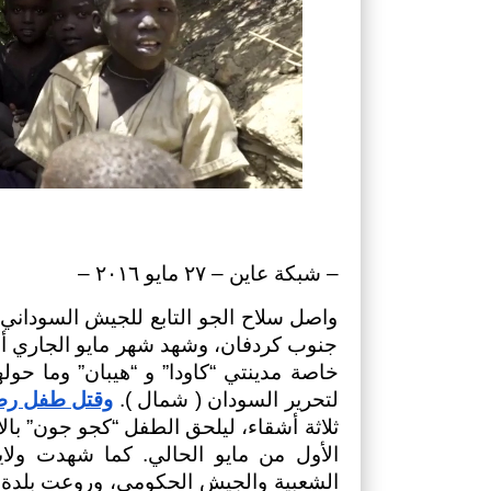
– شبكة عاين – ٢٧ مايو ٢٠١٦ – 
لتحرير السودان ( شمال ). 
وقتل طفل رض
ثلاثة أشقاء، ليلحق الطفل “كجو جون” بال