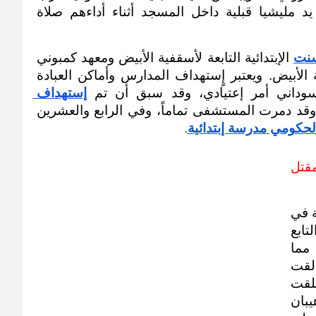
 على يد مليشيا قبلية داخل المسجد أثناء أداءهم صلاة 
سنت
 الإبتدائية التابعة لأسقفية الأبيض ومعهد كمبوني 
لتدريب المدرسين، التابعة أيضا لأسقفية الأبيض. ويعتبر إٍستهداف المدارس وأماكن العبادة 
وداني أمر إعتيادي، وقد سبق أن تم 
إستهداف 
 قبل عامين وقد دمرت المستشفى تماماً، وفي الرابع والعشرين 
كومي مدرسة إبتدائية
.
الإستهداف المستمر لمنطقة هيبان ومقتل 
وقال مراسل (عاين) في إقليم جبال النوبة في 
ولاية جنوب كردفان ان سلاح الجو التابع 
للجيش السوداني قصف منطقة هيبان مما 
أدى إلى مقتل طفل وإصابة (5) آخرين. وألقت 
طائرة أنتنوف قامت بطلعة جوية وتحلقت 
حول مدينة كاودا ثم إتجهت إلى مدينة هيبان 