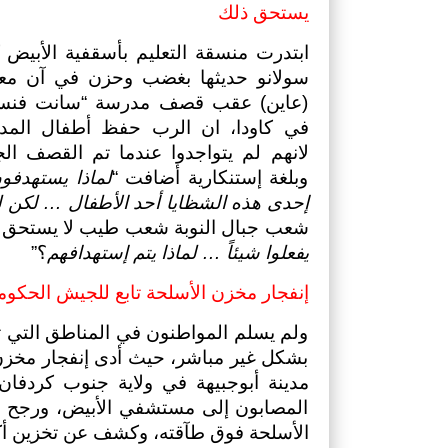
يستحق ذلك
وبلغة إستنكارية أضافت “
إحدى هذه الشظايا أحد الأطفال … لكن لقد
شعب جبال النوبة شعب طيب لا يستحق ما
يفعلوا شيئاً … لماذا يتم إستهدافهم
؟”
إنفجار مخزن الأسلحة تابع للجيش الحكوم
الأسلحة فوق طآقته، وكشف عن تخزين أكثر من (10) ألف قطعة سلاح شملت 