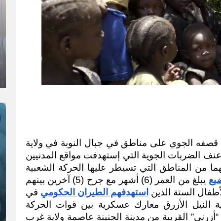
واصل سلاح الجو التابع للجيش السوداني قصفه الجوي على مناطق في جبال النوبة في ولاية 
جنوب كردفان، وشهد شهر مايو الجاري أعنف الضربات الجوية التي إستهدفت مواقع المدنيين 
خاصة مدينتي “كاودا” و “هيبان” وما حولهما من المناطق التي تسيطر عليها الحركة الشعبية 
يع
 يبلغ من العمر (6) أشهر مع جرح (5) آخرين بينهم 
أطفال الستة الذين 
استهدفهم الطيران الحكومي
 في 
الأول من مايو الحالي. كما شهدت ولاية النيل الأزرق معارك عسكرية بين قوات الحركة 
الشعبية والجيش الحكومي، وروعت بلدة “أزرني” القريبة من مدينة الجنينة عاصمة ولاية غرب 