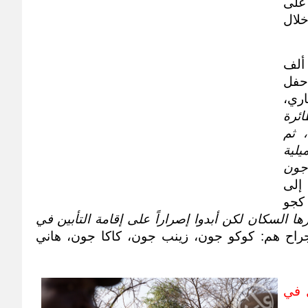
وألقت ست قنابل برميلية متفجرة على 
المدينة، ويعتبر هذا الإستهداف هو الثاني خلال 
وأوضح مراسل (عاين) أن أكثر من ألف 
مواطن تجمعوا في ساحة المدينة لإقامة حفل 
التأبين لضحايا مجزرة الأول من مايو الجاري، 
لكن قبل بدء الحفل قامت طائرة 
أنتنوف التي تحلقت حول مدينة كاودا، ثم 
إتجهت إلى هيبان بإلقاء (6) قنابل برميلية 
متفجرة أدت إلى مقتل الطفل كجو جون 
مشيراً إلى 
إصابة (5) آخرين بينهم (3) أشقاء للطفل كجو 
“رغم حالة الغضب التي اظهرها السكان لكن أبدوا إصراراً على إقامة التأبين في 
“. والأطفال الذي أصيبوا بجراح هم: كوكو جون، زينب جون، كاكا جون، هاني 
نهاية حملة الصيف الحكومية … الفشل في 