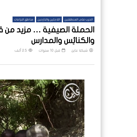
الحرب على المنطقتين
اللاجئين والنازحين
مناطق النزاعات
الحملة الصيفية … مزيد من ق
والكنائِس والمدارس
شبكة عاين
قبل 10 سنوات
2.5 ألف