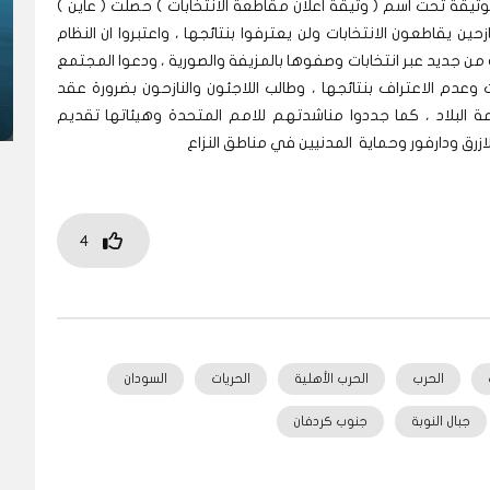
ثيقة تحت اسم ( وثيقة اعلان مقاطعة الانتخابات ) حصلت ( عاين )
حين يقاطعون الانتخابات ولن يعترفوا بنتائجها ، واعتبروا ان النظام
من جديد عبر انتخابات وصفوها بالمزيفة والصورية ، ودعوا المجتمع
 وعدم الاعتراف بنتائجها ، وطالب اللاجئون والنازحون بضرورة عقد
لبلاد ، كما جددوا مناشدتهم للامم المتحدة وهيئاتها تقديم
الازرق ودارفور وحماية المدنيين في مناطق النزاع
4
الحرب
الحرب الأهلية
الحريات
السودان
جبال النوبة
جنوب كردفان