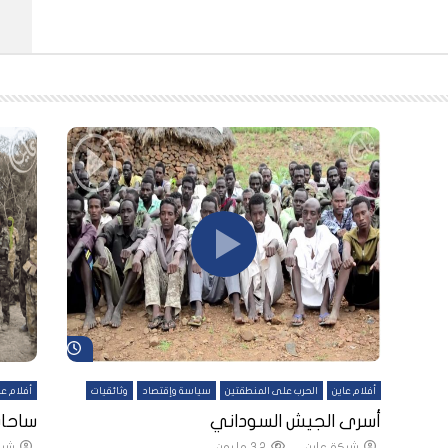
شاهد لاحقاً
شاهد لاحقاً
أفلام عاين
الحرب على المنطقتين
سياسة وإقتصاد
وثائقيات
أفلام عا
لقين
أسرى الجيش السوداني
ساحات
شبكة عاين
3.2 مليون
شبك