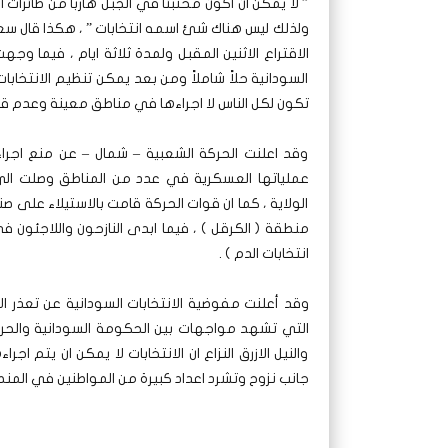
” لا يمكن ان اكون مختبئاً في الجبل هارباً من طائرات
ولذلك ليس هناك شئ اسمه انتخابات ” ، هكذا قال سعد 
الاقتراع الاثنين المقبل ولمدة ثلاثة ايام ، فيما و
السودانية حلاً شاملاً ومن بعد يمكن تنظيم الانتخابا
تكون لكل الناس لا اجراءها في مناطق معينة وعدم ق
وقد اعلنت الحركة الشعبية – شمال – عن منع اجراء
عملياتها العسكرية في عدد من المناطق وصلت الى
الولاية ، كما ان قوات الحركة قامت بالاستيلاء على 
منطقة ( الكرقل ) ، فيما ابدى النازحون واللاجئون في
انتخابات الدم ) .
التي تشهد مواجهات بين الحكومة السودانية والحر
والنيل الازرق النزاع ان الانتخابات لا يمكن ان يت
جانب نزوح وتشرد اعداد كبيرة من المواطنين في المنط