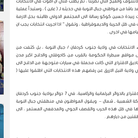
 الانتنوف والميج التي تضربنا ، ثم يطلب مني ان اصوت في الانتخابات
باشا من مواطني جبال النوبة في حديثه لـ ( عاين ) ، وستبدأ عملية
جهت زبيدة حسين كوكو رسالة الى المجتمع الدولي طالبته بحل الازمة
ت في ظل الحرية والديموقراطية ، وتقول ” اذا اجريت انتخابات يجب ان
يامها في اخرى .
 الانتخابات في ولاية جنوب كردفان / جبال النوبة ، بل كثفت من
 مواقع سيطرة الحكومة بالقرب من كادوقلي والدلنج اكبر مدن
صناديق الاقتراع التي كانت محملة في سيارات متوجهة من الدلنج الى
 ولاية النيل الازرق عن رفضهم هذه الانتخابات التي اطلقوا عليها (
وقد أعلنت مفوضية الانتخابات السودانية عن تعذر الاقتراع بالدوائر البرلمانية والرئاسية، في 7 دوائر بولاية جنوب كردفان
كة الشعبية ـ شمال – ويقول المواطنون في منطقتي جبال النوبة
م اجراءها في ظل هذه الحرب والقصف الجوي والمدفعي المستمر ، الى
قتين من ديارهم .