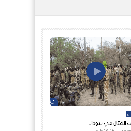
شاهد لاحقاً
ين
أفلام عاين
 القتال في سودانا
رانيا مأمون: الثمن 
ة عاين
1.6 مليون
شبكة عاين
1.5 مليون