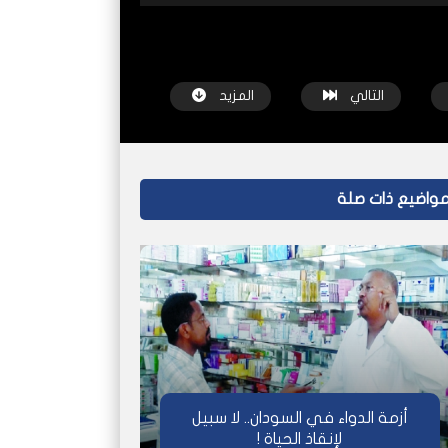
التالي
المزيد
واضيع ذات صلة
شاهد لاحقاً
شاهد لاحقاً
فان
السودانيون في ليبيا.. مواجهة الكراهية
الأمل والصمود غ
وخطر عصابات الاتجار بالبشر
بجائزة عالمي
شبكة عاين
قبل سنة واحدة
شبكة عاين
أزمة الدواء في السودان.. لا سبيل
لإنقاذ الحياة !