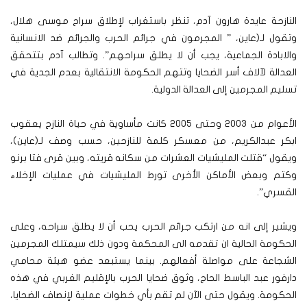
النازحة عايدة هارون آدم، تنظر باستغراب لإطلاق سراح موسى هلال،
وتقول لـ(عاين، ” المجرمون في جرائم الحرب والجرائم ضد الانسانية
والابادة الجماعية، يجب أن لا يطلق سراحهم”. وتطالب آدم بتتحقق
العدالة لآلاف أسر الضحايا وتتهم الحكومة الانتقالية بعدم الجدية في
تسليم المجرمين إلى العدالة الدولية.
الأعوام من 2003 وحتى 2005 كانت مأساوية في حياة النازح يعقوب
ابكر عبدالكريم، من معسكر كلمة للنازحين، حسب وصف لـ(عاين)،
ويقول “قتلت المليشيات العشرات من سكانه قريته، وبين قرى فتا برنو
وكتم وبعض الأماكن الأخرى تورط المليشيات في عمليات الإخلاء
القسري”.
ويشير إلى انه من ارتكب جرائم الحرب يحب أن لا يطلق سراحه، وعلى
الحكومة الحالية ان تقدمه الى المحكمة ودون ذلك سيمتلك المجرمين
الشجاعة على مواصلة أفعالهم.
بينما يستبعد عضو هيئة محامي
دارفور عبد الباسط الحاج، وثوق ضحايا الحرب بالإقليم الغربي في هذه
الحكومة. ويقول حتى الآن لم تقم بأي خطوات عملية لإنصاف الضحايا،