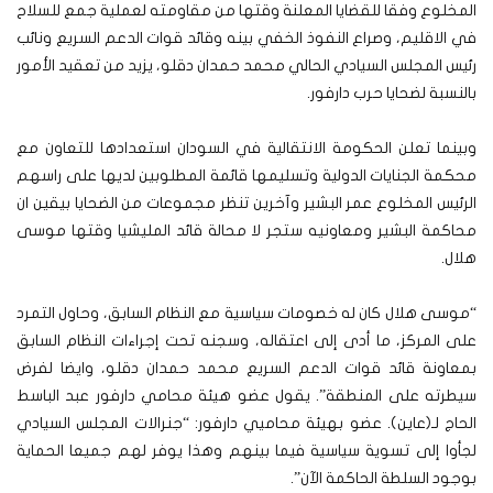
المخلوع وفقا للقضايا المعلنة وقتها من مقاومته لعملية جمع للسلاح
في الاقليم، وصراع النفوذ الخفي بينه وقائد قوات الدعم السريع ونائب
رئيس المجلس السيادي الحالي محمد حمدان دقلو، يزيد من تعقيد الأمور
بالنسبة لضحايا حرب دارفور.
وبينما تعلن الحكومة الانتقالية في السودان استعدادها للتعاون مع
محكمة الجنايات الدولية وتسليمها قائمة المطلوبين لديها على راسهم
الرئيس المخلوع عمر البشير وآخرين تنظر مجموعات من الضحايا بيقين ان
محاكمة البشير ومعاونيه ستجر لا محالة قائد المليشيا وقتها موسى
هلال.
“موسى هلال كان له خصومات سياسية مع النظام السابق، وحاول التمرد
على المركز، ما أدى إلى اعتقاله، وسجنه تحت إجراءات النظام السابق
بمعاونة قائد قوات الدعم السريع محمد حمدان دقلو، وايضا لفرض
سيطرته على المنطقة”. يقول عضو هيئة محامي دارفور عبد الباسط
الحاج لـ(عاين).
عضو بهيئة محاميي دارفور: “جنرالات المجلس السيادي
لجأوا إلى تسوية سياسية فيما بينهم وهذا يوفر لهم جميعا الحماية
بوجود السلطة الحاكمة الآن”.