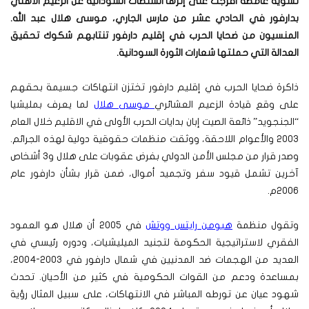
تسوية غامضة افرجت على إثرها السلطات السودانية عن الزعيم الأهلي
بدارفور في الحادي عشر من مارس الجاري، موسى هلال عبد الله.
المنسيون من ضحايا الحرب في إقليم دارفور تنتابهم شكوك تحقيق
العدالة التي حملتها شعارات الثورة السودانية.
ذاكرة ضحايا الحرب في إقليم دارفور تختزن انتهاكات جسيمة بحقهم
على وقع قيادة الزعيم العشائري
موسى هلال
لما يعرف بمليشيا
“الجنجويد” ذائعة الصيت إبان بدايات الحرب الأولى في الاقليم خلال العام
2003 والأعوام اللاحقة، ووثقت منظمات حقوقية دولية لهذه الجرائم.
وصدر قرار من مجلس الأمن الدولي بفرض عقوبات على هلال و3 أشخاص
آخرين تشمل قيود سفر وتجميد أموال، ضمن قرار بشأن دارفور عام
2006م.
وتقول منظمة
هيومن رايتس ووتش
في 2005 أن هلال هو العمود
الفقري لاستراتيجية الحكومة لتجنيد الميليشيات، ودوره رئيسي في
العديد من الهجمات ضد المدنيين في شمال دارفور في 2003-2004،
بمساعدة ودعم من القوات الحكومية في كثير من الأحيان. تحدث
شهود عيان عن تورطه المباشر في الانتهاكات، على سبيل المثال رؤية