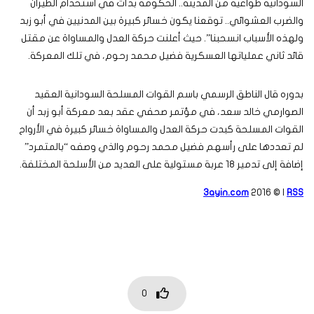
السودانية طواعيةً من المدينة.. الحكومة بدأت في استخدام الطيران
والضرب العشوائي.. توقعنا يكون خسائر كبيرة بين المدنيين في أبو زبد
ولهذه الأسباب انسحبنا”. حيث أعلنت حركة العدل والمساواة عن مقتل
قائد ثاني عملياتها العسكرية فضيل محمد رحوم، في تلك المعركة.
بدوره قال الناطق الرسمي باسم القوات المسلحة السودانية العقيد
الصوارمي خالد سعد، في مؤتمر صحفي عقد بعد معركة أبو زبد أن
القوات المسلحة كبدت حركة العدل والمساواة خسائر كبيرة في الأرواح
لم تعددها على رأسهم فضيل محمد رحوم والذي وصفه “بالمتمرد”
إضافة إلى تدمير 18 عربة مستولية على العديد من الأسلحة المختلفة.
3ayin.com
2016 © |
RSS
0