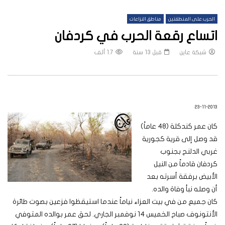
الحرب على المنطقتين
مناطق النزاعات
اتساع رقعة الحرب في كردفان
شبكة عاين
قبل 13 سنة
1.7 ألف
23-11-2013
كان عمر كندكلة (48 عاماً)
قد وصل إلى قرية كجورية
غربي الدلنج بجنوب
كردفان قادماً من النيل
الأبيض برفقة أسرته بعد
أن وصله نبأ وفاة والده.
كان جميع من في بيت العزاء نياماً عندما استيقظوا فزعين بصوت طائرة
الأنتونوف صباح الخميس 14 نوفمبر الجاري. لحق عمر بوالده المتوفي