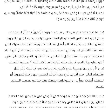
فوراً، برفقة شقيقتيه فاطمة (38 عاماً) وجندايا (27 عاماً)، بينما نقل كل
من المصابين : عثمان بيتر عمر، وخميس وخرطوم كندكلة إلى
المستشفى حيث توفي لاحقاً كل من فاطمة كرتكيلا (62 عاماً) وحسين
كرجم (35 عاماً) متأثرين بجراحمها.
هذا ما صرح به مصدر من داخل قرية كجورية لـ(عاين) بعد أن استهدف
سلاح الجو السوداني المناطق الواقعة في حزام سيطرة الجبهة الثورية
وبعض مناطق سيطرة النظام أمثال منطقة كجورية. نتيجة للمعارك التي
فقد فيها الجيش السوداني السيطرة على محيط مدينة الدلنج في الليلة
السابقة، وصرح جمعة الوكيل، القيادي بحركة تحرير السودان (جناح مني
أركو مناوي) والذي تربطه صلة قرابة بأسرة كندكلة أن عملية القصف
هي الأولى من نوعها على كجورية، وجاءت في توقيت باكر قبل
استيقاظ الناس من النوم، في حين أضاف المصدر من داخل كجورية أن
القصف أحدث رعباً لدى المواطنين نجمت عنه صدمة نفسية للعديد
منهم.
وكانت الدلنج قد شهدت معركة هي الأولى في محيطها منذ اندلاع
القتال بين الجيش السوداني وقوات الجبهة الثورية منذ عامين. حيث