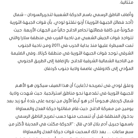
متتالية.
وأضاف الناطق الرسمي باسم الحركة الشعبية لتحريرالسودان – شمال
(أحد فصائل الجبهة الثورية) أرنو نقلتو لودي، بأن قوات الجبهة الثورية
مكونةً من كافة فصائلها تحاصر الدلنج حالياً من الجهات الأربعة. حيث
تتواجد قوات الجيش الشعبي من ناحية الغرب في منطقة سلارا والتي
تمت السيطرة عليها منذ بداية الحرب في 2011 ومن ناحية الجنوب
الشرقي توجد قوات الجبهة الثورية في منطقة كرتالا، وفي الضليمة
من الناحية الشمالية الشرقية للدلنج. بالإضافة إلى الطريق الجنوبي
المؤدي إلى كادوقلي عاصمة ولاية جنوب كردفان.
وعلق لودي فى تصريحه لـ(عاين) أن هذا الصيف سيكون هو الأهم
للجبهة الثورية في تقدمها نحو مناطق استراتجية. حيث شهدت ولاية
شمال كردفان هجوماً آخر هو أيضاً الأول من نوعه على بلدة أبو زبد بعد
يومين من معركة الدلنج. حيث قام مقاتلوا حركة العدل والمساواة
بدخول المنطقة قبل أن تنسحب منها حسب تصريح الناطق الرسمي
باسمها جبريل آدم بلال الذي قال : “الحركة مكثت في المدينة لأكثر من
سبع ساعات … بعد ذلك انسحبت قوات حركة العدل والمساواة