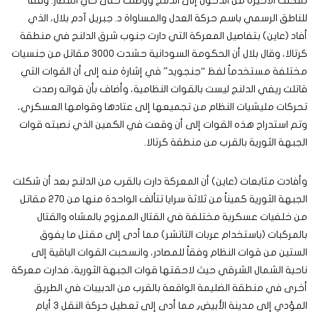
تمكنت الأخيرة من الدخول إلى الدلنج ووصلت حتى حي المطار. وفقاً
للناطق الرسمي باسم حركة العدل والمساواة د. جبريل آدم بلال، الذي
أفاد (عاين) بتفاصيل المعركة التي دارت جنوب شرق الدلنج في منطقة
كرتالا، وقال بلال أن الحكومة السودانية حشدت 3000 مقاتل من جنسيات
مختلفة مستخدماً لفظ “جنجويد” في إشارة منه إلى أن القوات التي
قاتلت ريفي الدلنج ليست بالقوات النظامية، وأضاف بأن قواته رصدت
تحركات مليشيات النظام من تجميعها إلى عتادها وقوامها العسكري،
وتم استدراج هذه القوات إلى أن وقعت في الكمين الذي نصبته قوات
الجبهة الثورية بالقرب من منطقة كرتالا.
وأفادت متابعات (عاين) أن المعركة دارت بالقرب من الدلنج بعد أن شكلت
الجبهة الثورية كميناً من ثلاثة سرايا تتألف الواحدة منها من 270 مقاتل
من خلفيات عسكرية مختلفة في القتال الممزوج بالمشاه والقتال
بالمركبات (باستخدام عربات التاتشر) مما أدى إلى مقتل ما يفوق
الستين من قوات النظام وفقاً للمصادر، وانسحبت القوات الباقية إلى
ناحية الشمال الشرقي حيث لاحقتها قوات الجبهة الثورية، فدارت معركة
أخرى في منطقة الضليمة الواقعة بالقرب من الدبيبات في الطريق
المؤدي إلى مدينة الأبيض٫ مما أدى إلى تعطيل حركة النقل 3 أيام