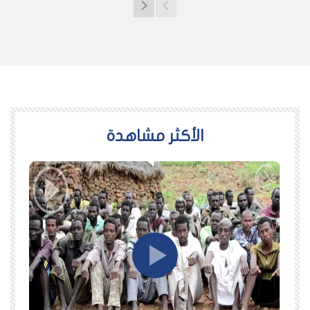
اﻷكثر مشاهدة