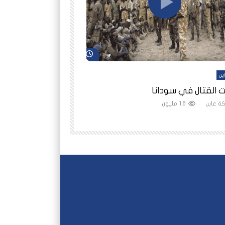
شاهد لاحقاً
ين
أفلام عاين
 القتال في سودانا
رانيا مأمون: الثمن 
ة عاين
1.6 مليون
شبكة عاين
1.5 مليون