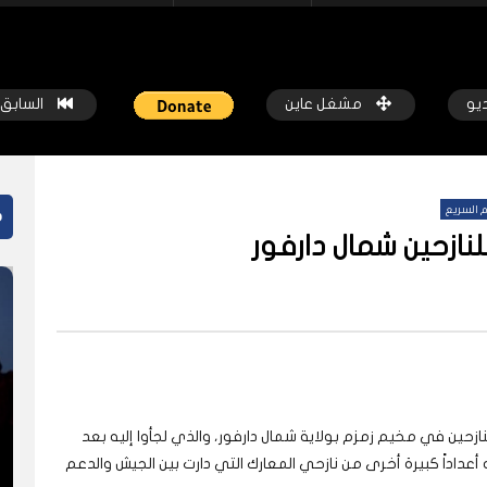
ديو
مشغل عاين
السابق
 السريع
م
نازحين شمال دارفور
ً
شاهد لاحقاً
 المسيرات تضع ملايين السودانيين
جروحٌ لا تُرى.. حرب السودان تمتد إ
طوط النار والجوع
النفسية للملايين
كة عاين
قبل أسبوع واحد
شبكة عاين
قبل أسبوعين
لنازحين في مخيم زمزم بولاية شمال دارفور، والذي لجأوا إليه بعد
أعداداً كبيرة أخرى من نازحي المعارك التي دارت بين الجيش والدعم