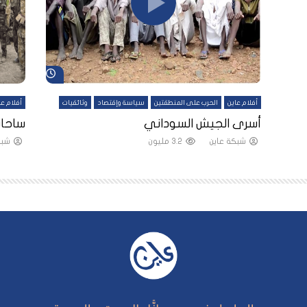
شاهد لاحقاً
شاهد لاحقاً
أفلام عاين
الحرب على المنطقتين
سياسة وإقتصاد
وثائقيات
أفلام عا
لقين
أسرى الجيش السوداني
ساحات
شبكة عاين
3.2 مليون
شبك