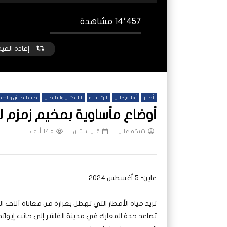
14٬457 مشاهدة
إعادة الفي
أخبار
أفلام عاين
الرئيسية
اللاجئين والنازحين
حرب الجيش والدعم
أوضاع مأساوية بمخيم زمزم لل
شبكة عاين
قبل سنتين
14.5 ألف
شاهد لاحقا
عملتان وتطبيق مصرفي واحد.. كيف
هجمات
عاين- 5 أغسطس 2024
تشظى النظام المصرفي في حرب السودان؟
على خ
شبكة عاين
قبل يومين
شب
تزيد مياه الأمطار التي تهطل بغزارة من معاناة آلاف ا
تصاعد حدة المعارك في مدينة الفاشر إلى جانب إيوائه 