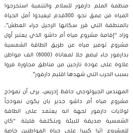
منظمة الملم دارفور للسلام والتنمية استخرجوا
المياه من عمق نحو ٣٠٠قدم ليعيدوا أمل الحياة
بالمنطقة التي قرر سكانها الرحيل جراء العطش”،
وزاد “إقامة مشروع مياه أم داشو الذي يعتبر أول
مشروع توفير مياه عن طريق الطاقة الشمسية
بدارفور جاء ليضع حلا لمعاناة (٦٠٠٠) الف مواطن
علاوة على عودة نازحين من مناطق مجاورة فروا
بسبب الحرب التي شهدها اقليم دارفور”.
المهندس الجيولوجي حافظ إدريس، يرى أن نموذج
مشروع مياه أم داشو جدير بان يكون نموذجاً
لولايات دارفور لجهة انه يعتمد على الطاقة
الشمسية صديقة للبيئة وبتكلفة قليلة.
“كان
للمشروع اثرا كبيرا على حياة المواطنين خاصة