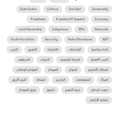
East Sudan
Culture
Civil War
Censorship
Freedoms
Freedom Of Speech
Economy
Land Ownership
Indigenous
IDPs
Genocide
South Kordofan
Security
Nuba Mountains
NCP
ابادة جماعية
الإنتخابات
الاقتصاد
التغيير
الحرب
الحرب الأهلية
الحركة الشعبية
الحريات
الخرطوم
السكان الأصليين
السوان
السودان
المؤتمر الوطني
المرأة
المفاوضات
النازحين
النشاط
النيل الأزرق
جنوب كردفان
حرية التعبير
دارفور
شرق السودان
ملكية الأراضي