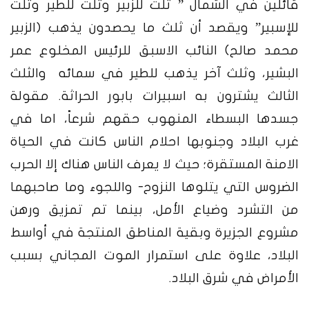
قائلين في الشمال ” تلت للزبير وتلت للطير وتلت
للإسبير” ويقصد أن ثلث ما يحصدون يذهب (الزبير
محمد صالح) النائب الاسبق للرئيس المخلوع عمر
البشير، وثلث آخر يذهب للطير في سمائه والثلث
الثالث يشترون به اسبيرات بابور الحراثة. مقولة
جسدها البسطاء المنهوب حقهم شرعاً، اما في
غرب البلاد وجنوبها احلام الناس كانت في الحياة
الامنة المستقرة؛ حيث لا يعرف الناس هناك إلا الحرب
الضروس التي يتلوها النزوح- واللجوء وما صاحبهما
من التشرد وضياع الأمل، بينما تم تمزيق ورهن
مشروع الجزيرة وبقية المناطق المنتجة في أواسط
البلاد، علاوة على استمرار الموت المجاني بسبب
الأمراض في شرق البلاد.