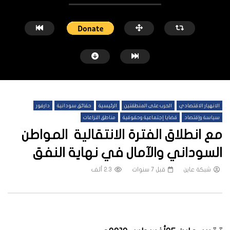
الانهيار الاقتصادي
الحرب على المنطقتين
الرئيسية
حقائق سودانية
دارفور
سياسة وإقتصاد
قضايا إجتماعية وحقوقية
مناطق النزاعات
مع انطلاق الفترة الانتقالية المواطن
السوداني والآمال في نهاية النفق
شاهد لاحقاً
شبكة عاين
قبل 7 سنوات
2.3 ألف
النيل الأزرق.. معارك محتدمة وسيطرة
منازل الخرطوم بعد الحرب.. 
متبادلة ونزوح الآلاف
يكفي
شبكة عاين
قبل 5 أشهر
شبكة عاين
قبل 6 أشهر