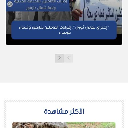
“إختراق نقابي ثوري”..إضرابات العاملين بدارفور وشمال
كردفان
اﻷكثر مشاهدة