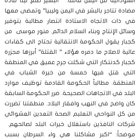
السودانية من اليمن قائلة: ” البشير صنع لينا مادة
مضادة تتاجر بالبشر في اليمن وليبيا” وتمضى معها
في ذات الاتجاه الاستاذة انتصار مطالبة بتوفير
وسائل الإنتاج وبناء السلام الدائم. منور موسى من
كجبار يقول الحكومة الانتقالية تحتاج الى كفاءات
عالية لاصلاح ما دمره هؤلاء ” القتلة” أبرزها مجزرة
كجبار كدنتكار التي شكلت جرح عميق في المنطقة
التي قتل فيها خمسة من خيرة الشباب في
المنطقة. مطالباً الحكومة القادمة توظيف موارد
البلد في الاتجاهات الصحيحة. ضرر الحكومة السابقة
كان واضح في النهب وافقار البلاد. منطقتنا تضررت
من كل النواحي التعليم الصحة التعدين العشوائي
شركات النافذين باستغلال خيرات البلد لصالحهم.
موضحاً: “اكبر مشاكلنا هي واء السرطان بسبب