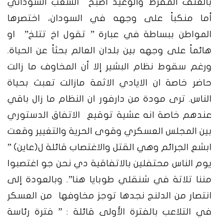
بالعنف المفرط والوعيد اصبح الشعب السوداني
أما منكباً على وجهه في السودان، اختصرها
المواطن ببساطة في عبارة ” تقول اخ تتلخ” او
هائماً على وجهه بين بلدان العالم بحثاً عن الحياة.
ورغم سقوط نظام البشير إلا أن المخاوف ما زالت
حاضر خاصة ان الايادي الاثمة مازالت تعبث بحياة
الناس. ترى مودة من دارفور ان النظام ما زال باقي
عندهم خاصة انه عشية توقيع الاتفاق الدستوري
بين المجلس العسكري وقوى الحرية والتغيير وقعت
ابشع الجرائم وهي القتل والاغتصاب قائلة ل(عاين) ”
يوم الناس محتفلين بالاتفاقية دي نحن جو اغتصبوا
مننا تلاتة في شنقلي طوبايا هنا”. وبالعودة إلى
انتصار من الدلنج نجدها توجز مخاوفها من العسكر
في التلاعب بالفترة الأولى قائلة : ” فترة رئاسة