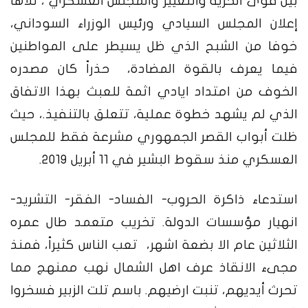
بين قوى الحرية والتغيير والمجلس العسكري ، تلاها
إعلان المجلس السيادي ورئيس الوزراء السوداني،
خوفا من الشبح الذي ظل يسيطر على المواطنين
فيما يعرف بالقوة المضادة، حذراً كان مصدره
الخوف من امتداد ايادي اثمة للعبث بهذا الاتفاق
الذي لم يشهد خطوة عملية، تتعلق بالتنفيذ.، حيث
ظلت أبواب القصر الجمهوري مشرعة فقط للمجلس
العسكري منذ سقوط البشير في 11 أبريل 2019.
استدعاء ذاكرة الحروب- الفساد- الفقر- التشريد-
انهيار مؤسسات الدولة. تخريب متعمد طال عمره
الثلاثين عام الا بضعة اشهر، تعب الناس كثيراً، فمنذ
مجىء الانقاذ عرف اهل الشمال نهب ممنهج مما
تحرث أيديهم، تنبت ارضيهم. باسم تلت الزبير فسخروا