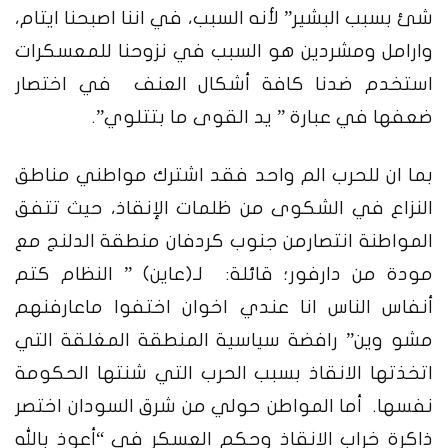
شئ بسبب البشير” لأنه السبب، في اننا اصبحنا ايتام،
وارامل ومشردين هو السبب في نزوحنا للمعسكرات
استخدم ضدنا كافة أشكال العنف في اختصار
ضعفها في عبارة ” يد القوى ما بتتلوي”.
بما ان للحرب الم واحد فقد اشترك مواطني مناطق
النزاع في الشكوى من ظلمات الإنقاذ، حيث تتفق
المواطنة انتصارمن جنوب كردفان منطقة الدلنج مع
مودة من دارفور؛ قائلة: لـ(عاين) ” النظام كتم
أنفاس الناس انا عندي اخوان اختفوا ماعارفنهم
مشو وين” رافضة سياسية المنطقة المغلقة التي
اتخذتها الانقاذ بسبب الحرب التي شنتها الحكومة
نفسها. أما المواطن حولي من شرق السودان اختصر
ذاكرة خراب الانقاذ وحكم العسكر فى “أعوذ بالله