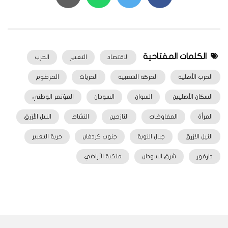
الكلمات المفتاحية
الاقتصاد
التغيير
الحرب
الحرب الأهلية
الحركة الشعبية
الحريات
الخرطوم
السكان الأصليين
السوان
السودان
المؤتمر الوطني
المرأة
المفاوضات
النازحين
النشاط
النيل الأزرق
النيل الازرق
جبال النوبة
جنوب كردفان
حرية التعبير
دارفور
شرق السودان
ملكية الأراضي