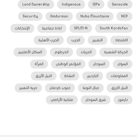
Land Ownership
Indigenous
IDPs
Genocide
Security
Omdurman
Nuba Mountains
NCP
South Kordofan
SPLM-N
ابادة جماعية
الإنتخابات
الاقتصاد
التغيير
الحرب
الحرب الأهلية
الحركة الشعبية
الحريات
الخرطوم
السكان الأصليين
السوان
السودان
المؤتمر الوطني
المرأة
المفاوضات
النازحين
النشاط
النيل الأزرق
النيل الازرق
جبال النوبة
جنوب كردفان
حرية التعبير
دارفور
شرق السودان
ملكية الأراضي