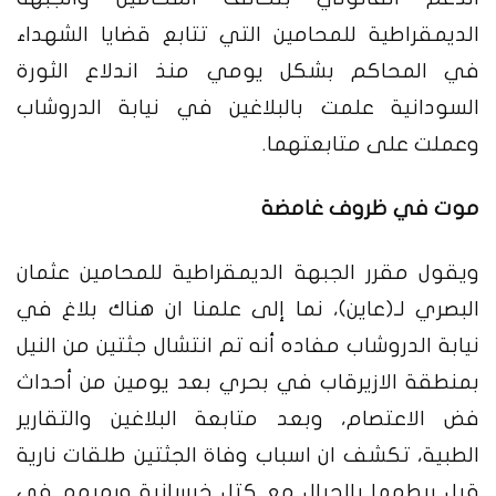
الديمقراطية للمحامين التي تتابع قضايا الشهداء
في المحاكم بشكل يومي منذ اندلاع الثورة
السودانية علمت بالبلاغين في نيابة الدروشاب
وعملت على متابعتهما.
موت في ظروف غامضة
ويقول مقرر الجبهة الديمقراطية للمحامين عثمان
البصري لـ(عاين)، نما إلى علمنا ان هناك بلاغ في
نيابة الدروشاب مفاده أنه تم انتشال جثتين من النيل
بمنطقة الازيرقاب في بحري بعد يومين من أحداث
فض الاعتصام، وبعد متابعة البلاغين والتقارير
الطبية، تكشف ان اسباب وفاة الجثتين طلقات نارية
قبل ربطهما بالحبال مع كتل خرسانية ورميهم في