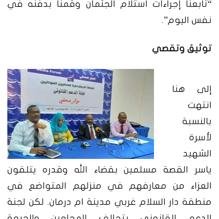
“تابعنا إجراءات استلام الجثمان وقمنا بدفنه في
نفس اليوم”.
توثيق وتقصي
إلى هنا
انتهت
بالنسبة
لأسرة
الشهيد
ياسر القصة مسلمين بقضاء الله وقدره يتلقون
العزاء من معارفهم في منزلهم المتواضع في
منطقة دار السلام غربي مدينة ام درمان. لكن لجنة
الدعم القانوني بتحالف المحامين والجبهة