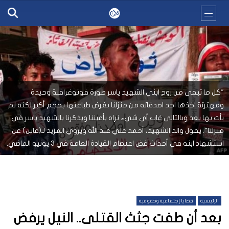
"كل ما تبقى من روح ابني الشهيد ياسر صورة فوتوغرافية وحيدة
ومهترئة اخذها احد اصدقائه من منزلنا بغرض طباعتها بحجم أكبر لكنه لم
يأت بها بعد وبالتالي غاب أي شيء نراه بأعيننا ويذكرنا بالشهيد ياسر في
منزلنا". يقول والد الشهيد، أحمد علي عبد الله ويروي المزيد لـ(عاين) عن
استشهاد ابنه في أحداث فض اعتصام القيادة العامة في 3 يونيو الماضي.
الرئيسية
قضايا إجتماعية وحقوقية
بعد أن طفت جثث القتلى.. النيل يرفض