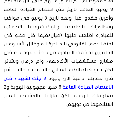
38 مفقوداً لم يتم العثور عليهم حتى الآن منذ يوم
3 يونيو الفائت تاريخ فض اعتصام القيادة العامة
وآخرين فقدوا قبل وبعد تاريخ 3 يونيو في مواكب
ومظاهرات بالعاصمة والولايات.وفقا لاحصائية
للمبادرة اطلعت عليها (عيان).
فيما قال عضو في
لجنة الدعم القانوني بالمبادرة انه وخلال الأسبوعين
الماضيين تحققت المبادرة من 5 جثث موجودة في
مشارح مستشفيات الأكاديمي وام درمان وبشائر.
لكن عضو هيئة الطب العدلي خالد محمد خالد، يشير
في مقابلة اذاعية الى وجود
8 جثث لشهداء فض
الاعتصام القيادة العامة
6 منها مجهولية الهوية و2
معلومات الهوية لكن مازالتا بالمشرحة لعدم
استلامهما من ذويهم.