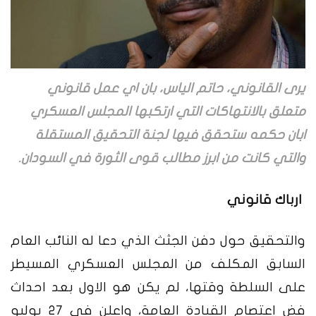
يرى القانوني، حاتم الياس، بان اي عمل قانوني
متعلق بالانتهاكات التي ارتكبها المجلس العسكري
ابان حكمه ستحقق فيها لجنة التحقيق المستقلة
والتي كانت من ابرز مطالب قوى الثورة في السودان.
ارباك قانوني
والتحقيق حول دفن الجثث الذي دعا له النائب العام
السابق المكلف من المجلس العسكري المسيطر
على السلطة وقتها، لم يكن هو الاول بعد احداث
فض اعتصام القيادة العامة، واعلن في 27 يوليو