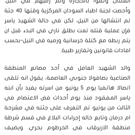
القتلى وثقوا بالحجارة وتم رميهم في النيل.
وأحصت لجنة اطباء السودان المركزية وقتها 40 جثة
تم انتشالها من النيل، لكن في حالة الشهيد ياسر
فإن عملية قتله تمت بطلق ناري في البدء قبل ان
يتم ربطه مع كتلة خرسانية ورميه في النيل-بحسب
افادات قانونين وتقارير طبية.
والد الشهيد العامل في أحد مصانع المنطقة
الصناعية بصافولا جنوبي العاصمة، يقول انه تلقى
اتصالا هاتفيا يوم 5 يونيو من اسرته يفيد بأن ابنه
ياسر المفقود منذ يوم أحداث فض الاعتصام في
الثالث من يونيو تم التعرف على جثته في مشرحة
ام درمان وتابع خاله إجراءات البلاغ في قسم شرطة
منطقة الازيرقاب في الخرطوم بحري. ويضيف