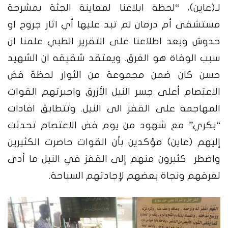
لـ(عاين)، “لحظة ابلاغنا لمعاينة الجثة بمشرحة
مستشفى أم درمان لم تبد عليها أي اثار جروح او
خدوش وبعد اطلاعنا على التقرير الطبي علمنا ان
سبب الوفاة هو الغرق. ويعتقد شقيقه ان الشهيد
حسن كان ضمن مجموعة من الثوار لحظة فض
الاعتصام أعلى جسر النيل الأزرق واجبرتهم القوات
المهاجمة على القفز الى النيل.
وتتطابق افادات
“بكري” مع شهود من يوم فض الاعتصام تحدثت
إليهم (عاين) مؤكدين بأن القوات حاصرت الكثيرين
واضطر كثيرون منهم إلى القفز في النيل ما أدى
لغرقهم ونجاة بعضهم لإجادتهم السباحة.