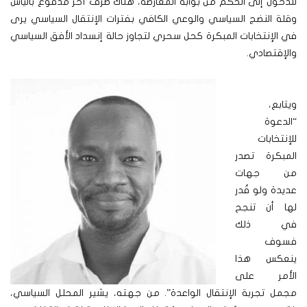
للدخول إلى الحكم من بوابة المعارضة، هناك طرف آخر مدفوع باليأس
وقلة النضج السياسي والوعي الكافي بفترات الإنتقال السياسي يرى
في الإنتخابات المبكرة كحل سحري لتجاوز حالة إنسداد الأفق السياسي
والإقتصادي.
ويتابع،
“الدعوة
للإنتخابات
المبكرة تصدر
من جهات
عديدة ولو قُدر
لها أن تنجح
في ذلك
فسوف
ينعكس هذا
الأمر على
مجمل تجربة الإنتقال الواعدة”.
من جهته، يشير المحلل السياسي،