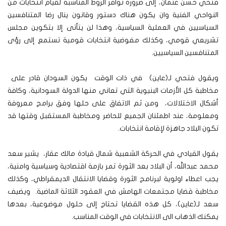
فتحي حسن عثمان، إلى ضرورة توافر الروط المناسبة لقيام انتخابات من
النواحي الفنية وان يكون هناك دستور وقانون ينال رضا المتنافسين
السياسيين في العملية السياسية، وهذا لن يتأتى إلا بتكوين مجلس
تشريعي قومي، وكذلك مفوضية انتخابات قومية تستمع إلى رؤى
المتنافسين السياسيين.
ويقول فتحي لـ(عاين) في ذات الوقت يكون السودان قادر على
مخاطبة كل الأزمات البنيوية التي تعاني منها الدولة السودانية، وكافة
أشكال الاختلالات، ومن ثم الاتفاق على حلها وفق برامج معروفة
ومعلومة، عند اطمئنان الجميع للحاضر ومخاطبة المستقبل وقتها قد
تكون البلاد جاهزة لإقامة انتخابات.
يقول القيادي في الحركة الشعبية شمال قيادة مالك عقار، يشير سعد
محمد عبدالله، أن البلاد بعد الثورة تمر بازمة اقتصادية وسياسية وامنية،
يجب اعطاء اولوية لبرنامج الثورة وقضايا الانتقال الديمقراطي، وكذلك
مخاطبة قضايا مجتمعات الهامش في العقود الثلاثة الماضية.
ويضيف
سعد لـ(عاين)، كل هذه القضايا تحتاج إلى حلول موضوعية، بعدها
يمكنك الذهاب الى الانتخابات في الوقت المناسب.