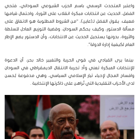
واعتبر المتحدث الرسمي باسم الحزب الشيوعي السوداني، فتحي
الفضل، الحديث عن انتخابات مبكرة انقلاب على الثورة، واحتمال قيامها
ضعيف. يقول الفضل لـ(عاين)، “من الشروط المطلوبة هو الاتفاق على
مسألة الدستور، وكيف يحكم السودان، وقضية التوزيع العادل للسلطة
والثروة، بدونها يستحيل الحديث عن الانتخابات، وأن الدستور يضع الإطار
العام لكيفية إدارة الدولة”.
بينما يرى القيادي في قوى الحرية والتغيير خالد بحر، أن الدعوة
للإنتخابات المبكرة تعني وأد تجربة الانتقال الديمقراطي في السودان
وافساح المجال لإحياء تيار الإسلامي السياسي، وهي مدفوعة بُحسن
لدى الأحزاب التقليدية التي تُراهن على ذاكرتها الإنتخابية .