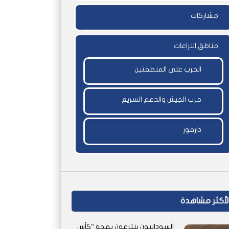
مشاركات
مناطق النزاعات
الحرب على المنطقتين
حرب الجيش والدعم السريع
دارفور
لأكثر مشاهدة
السودانيون ينتزعون بهجة “كأس