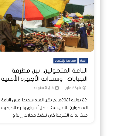
شاهد لاحقا
شاهد لاحقا
عملتان وتطبيق مصرفي واحد.. كيف
عملتان وتطبيق مصرفي واحد.. كيف
تصدر ا
هجمات 
تشظى النظام المصرفي في حرب
تشظى النظام المصرفي في حرب
على خط
ديون ا
السودان؟
السودان؟
أخبار
سياسة وإقتصاد
الباعة المتجولين.. بين مطرقة
الجبايات ، وسندانة الأجهزة الأمنية
شبكة عاين
قبل 5 سنوات
22 يونيو 2021م لم يكن العيد سعيدا على الباعة
المتجولين (الفريشة)، داخل أسواق ولاية الخرطوم،
حيث بدأت الشرطة في تنفيذ حملات إزالة و...