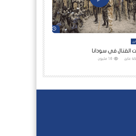
شاهد لاحقاً
ين
أفلام عاين
 القتال في سودانا
رانيا مأمون: الثمن 
ة عاين
1.6 مليون
شبكة عاين
1.5 مليون