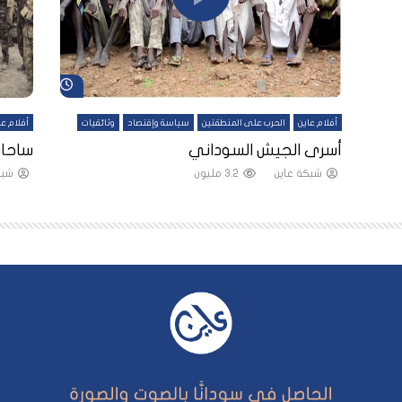
شاهد لاحقاً
شاهد لاحقاً
أفلام عاين
الحرب على المنطقتين
سياسة وإقتصاد
وثائقيات
أفلام عا
لقين
أسرى الجيش السوداني
ساحات
شبكة عاين
3.2 مليون
شبك