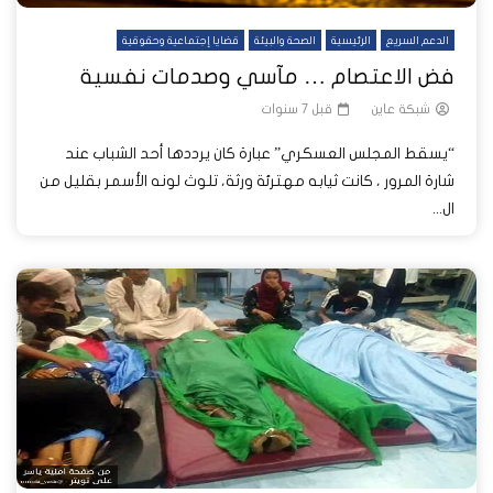
الدعم السريع
الرئيسية
الصحة والبيئة
قضايا إجتماعية وحقوقية
فض الاعتصام … مآسي وصدمات نفسية
شبكة عاين
قبل 7 سنوات
“يسقط المجلس العسكري” عبارة كان يرددها أحد الشباب عند
شارة المرور ، كانت ثيابه مهترئة ورثة، تلوث لونه الأسمر بقليل من
ال...