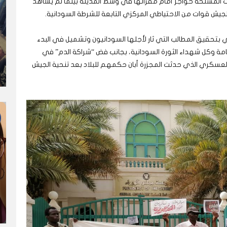
 المسلحة حواجز أمام مقراتها في وسط المدينة بينما لم يشاهد
يش قوات من الاحتياطي المركزي التابعة للشرطة السودانية.
 بتحقيق المطالب التي ثار لأجلها السودانيون وتشميل في البدء
امة وكل شهداء الثورة السودانية، بجانب فض “شراكة الدم” في
لعسكري الذي حدثت المجزرة أبان حكمهم للبلاد بعد تنحية الجيش