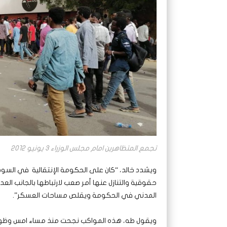
تجمع المتظاهرين امام مجلس الوزراء 3 يونيو 2012
ويشدد خالد، “كان على الحكومة الإنتقالية في السود
حقوقية والتنازل عنها أمر صعب لارتباطها بالجانب ال
المدني في الحكومة ويقلص مساحات العسكر”.
ويقول طه، هذه المواكب نجحت منذ مساء امس وظهر ذ