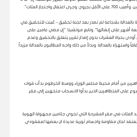
 بالعدالة بشجاعة لم تصدر بعد لجنة تحقيق – عُينت للتحقيق في
بعة أشهر على إنشائها”. وتابع موتشينا: “إن مضي عامين على
ي أودى بحياة العشرات بدون إصدار تقرير يتعلق بالتحقيق وعدم
ً واستهزاءً بالعدالة. وبدلاً من ذلك واجه المطالبون بالعدالة مزيداً
اهرين من أمام محيط مجلس الوزراء ووسط الخرطوم بدأت قوات
موع على المتظاهرين الذين بدأوا الانسحاب متجهين إلى مقر
 المئات في مقر المشرحة التي تحوي جثامين مجهولة الهوية
د من الثوار، وتعتقد لجان مقاومة واجسام ثورية عديدة ان بعضها لمفقودي