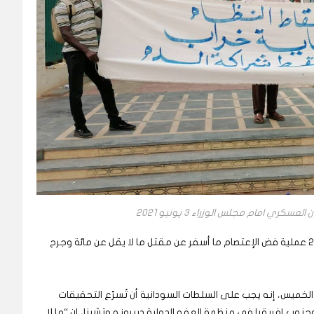
 امام مجلس الوزراء 3 يونيو 2021
ونفذت قوات أمنية بوحشية في الثالث من يونيو 2019 عملية فض الإعتصام ما أسفر عن مقتل ما لا يقل عن مائة وجرح
الخميس، إنه يجب على السلطات السودانية أن تُسرّع التحقيقات
جنوب إفريقيا في منظمة العفو الدولية ديبروز موتشينا، إن “ما لا