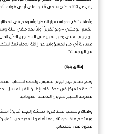
يقل عن 100 محتج سلمي قُتلوا على أيدي قوات الأمن، وأصيب 700 على الأقل بجروح، وجرى اعتقال واحتجاز المئات”.
وأضاف “لكن مع استمرار الضحايا وأسرهم في المطالبة
القمع الوحشي – ولو تقريراً أولياً بعد مضي سنة وس
الهجوم العبثي وغير المبرر على المحتجين العزّل الذ
مساءلة أي من المسؤولين عن إراقة الدماء يُعدّ استخفافا
من الهجمات”.
–
إطلاق بنبان
ومع تقدم نهار اليوم الخميس، ولحظة انسحاب المتظ
شرطة متمركز في عدة نقاط بإطلاق الغاز المسيل للد
مشرحة التمييز جنوبي العاصمة السودانية.
وهناك وبحسب متظاهرون تحدثت إليهم (عاين) احتشد
ويعتصم منذ نحو 40 يوما أمامها العدي
مجزرة فض الاعتصام.