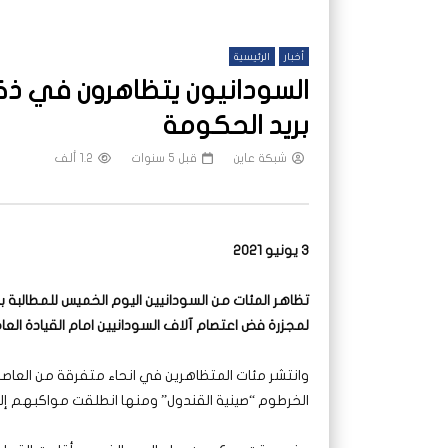
أخبار
الرئيسية
السودانيون يتظاهرون في ذكر
بريد الحكومة
شبكة عاين
قبل 5 سنوات
1.2 ألف
3 يونيو 2021
تظاهر المئات من السودانيين اليوم الخميس للمطالبة ب
لمجزرة فض اعتصام آلاف السودانيين امام القيادة العامة
وانتشر مئات المتظاهرين في انحاء متفرقة من العاص
الخرطوم “صينية القندول” ومنها انطلقت مواكبهم إل