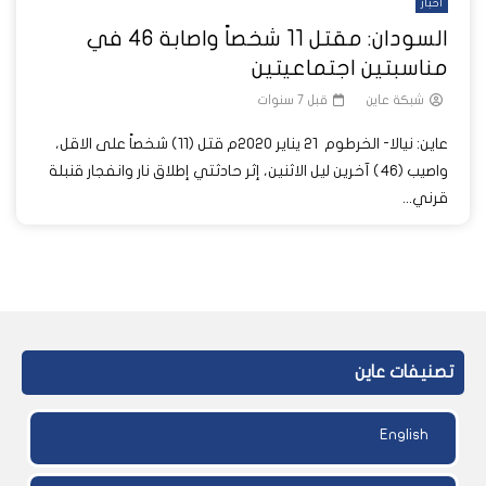
أخبار
السودان: مقتل 11 شخصاً واصابة 46 في
مناسبتين اجتماعيتين
شبكة عاين
قبل 7 سنوات
عاين: نيالا- الخرطوم 21 يناير 2020م قتل (11) شخصاً على الاقل،
واصيب (46) آخرين ليل الاثنين، إثر حادثتي إطلاق نار وانفجار قنبلة
قرني...
تصنيفات عاين
English