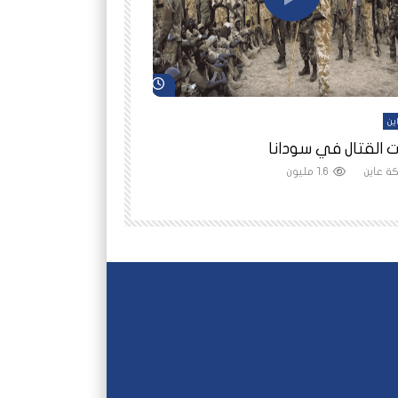
شاهد لاحقاً
ين
أفلام عاين
 القتال في سودانا
رانيا مأمون: الثمن 
ة عاين
1.6 مليون
شبكة عاين
1.5 مليون