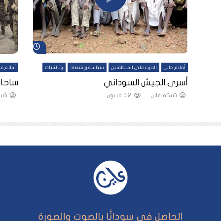
شاهد لاحقاً
شاهد لاحقاً
أفلام عاين
الحرب على المنطقتين
سياسة وإقتصاد
وثائقيات
أفلام عا
لقين
أسرى الجيش السوداني
ساحات
شبكة عاين
3.2 مليون
شبك