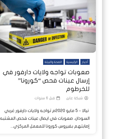
شاهد لاحقا
شاهد لاحقا
عملتان وتطبيق مصرفي واحد.. كيف
عملتان وتطبيق مصرفي واحد.. كيف
تصدر ا
هجمات 
تشظى النظام المصرفي في حرب
تشظى النظام المصرفي في حرب
على خط
ديون ا
السودان؟
السودان؟
أخبار
الرئيسية
الصحة والبيئة
صعوبات تواجه ولايات دارفور في
إرسال عينات فحص “كورونا”
للخرطوم
شبكة عاين
قبل 6 سنوات
نيالا – 5 مايو 2020م تواجه ولايات دارفور غربي
السودان، صعوبات في ايصال عينات فحص المشتبه
إصابتهم بفيروس كورونا للمعمل المركزي...