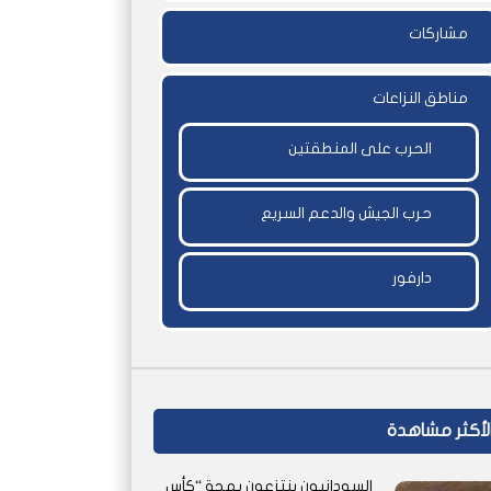
مشاركات
مناطق النزاعات
الحرب على المنطقتين
حرب الجيش والدعم السريع
دارفور
لأكثر مشاهدة
السودانيون ينتزعون بهجة “كأس