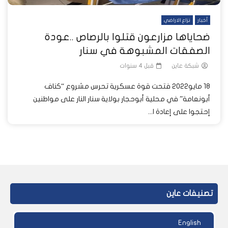
أخبار
نزاع الاراضي
ضحاياها مزارعون قتلوا بالرصاص ..عودة
الصفقات المشبوهة في سنار
شبكة عاين
قبل 4 سنوات
18 مايو2022 فتحت قوة عسكرية تحرس مشروع “كناف
أبونعامة” في محلية أبوحجار بولاية سنار النار على مواطنين
إحتجوا على إعادة ا...
تصنيفات عاين
English