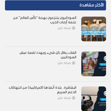
الأكثر مشاهدة
السودانيون ينتزعون بهجة “كأس العالم” من
عتمة أزمات الحرب
شبكة عاين
الغلاء يطال كل شيء ويهدد لقمة عيش
السودانيين
شبكة عاين
البشاقرة.. بلدة أنقذها (المراكبية) من انتهاكات
الدعم السريع
شبكة عاين