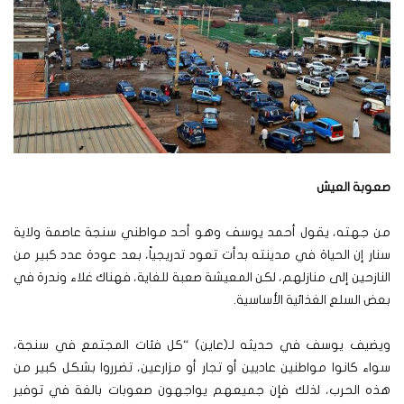
صعوبة العيش
من جهته، يقول أحمد يوسف وهو أحد مواطني سنجة عاصمة ولاية
سنار إن الحياة في مدينته بدأت تعود تدريجياً، بعد عودة عدد كبير من
النازحين إلى منازلهم، لكن المعيشة صعبة للغاية، فهناك غلاء وندرة في
بعض السلع الغذائية الأساسية.
ويضيف يوسف في حديثه لـ(عاين) “كل فئات المجتمع في سنجة،
سواء كانوا مواطنين عاديين أو تجار أو مزارعين، تضرروا بشكل كبير من
هذه الحرب، لذلك فإن جميعهم يواجهون صعوبات بالغة في توفير