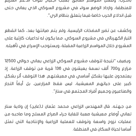
بالحرب، وفشل الموسم السابق بسبب اجتياح قوات الدعم السريع
للمنطقة، وازداد الوضع سواء في مشروع السوكي الذي يعاني حتى
قبل اندلاع الحرب خاصة فيما يتعلق بنظام الري”.
وكشف عن تضرر المضخات الرئيسية، ولم يتم صيانتها بعد، كما انقطع
التيار الكهربائي في مشروع السوكي، مما يكون له تداعيات كارثية على
المشروع خلال المواسم الزراعية المقبلة، ويستوجب الإسراع في تأهيله.
ويضيف “نتيجة لتوقف مشروع السوكي الزراعي يعاني حوالي 12500
مزارع و700 ألف نسمة يعيشون في 136 قرية من توقف الزراعة، إذ
يعتمدون عليها بشكل أساسي في معيشتهم. هذا التوقف أثر بشكل
كبير على حياتهم المعيشية، ليس فقط المزارعين، بل أيضاً التجار
والصناعيون وجميع أفراد المجتمع في سنار”.
من جهته، قال المهندس الزراعي محمد عثمان لـ(عاين) إن ولاية سنار
تعاني أوضاع معيشية صعبة للغاية جراء الصراع المسلح وما صاحبه من
عمليات نزوح واسعة وتوقف للعملية الزراعية والإنتاجية التي تمثل
أساسا لحياة السكان في المنطقة.