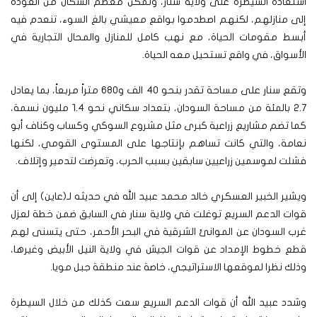
استعادة السيطرة على ولاية سنار، وتمكن معظم السكان من العودة
إلى منازلهم، لكنهم اصطدموا بواقع معيشي بالغ السوء، تنعدم فيه
أبسط مقومات الحياة، مع نهب كامل للمنازل والمحال التجارية في
الأسواق، في واقع تستحيل معه الحياة.
وتقع سنار على مساحة تقدر بنحو 40 الف و680 متراً مربعاً، بما يعادل
2.7 بالمئة من مساحة السودان، بتعداد سكاني نحو 1.4 مليون نسمة،
كما تضم مشاريع زراعية كبرى مثل مشروع السوكي وكساب وكناف أبو
نعامة، والتي كانت تساهم بإنتاجها على المستوى القومي، لكنها
فشلت لموسمين زراعيين سابقين بسبب الحرب، وتعرضت لتدمير وإتلاف.
ويشير الخبير العسكري خالد محمد عبيد الله في حديثه لـ(عاين) إلى أن
قوات الدعم السريع توغلت في ولاية سنار في السابق ضمن خطة لعزل
غرب السودان عن الموانئ الشرقية في البحر الأحمر، حتى يتسنى لهم
قطع خطوط الإمداد عن قوات الجيش في ولاية النيل الأبيض وغيرها،
وذلك نظرا لموقعها الاستراتيجي، خاصة عند منطقة جبل مويا.
وشدد عبيد الله أن قوات الدعم السريع سعت كذلك من خلال السيطرة