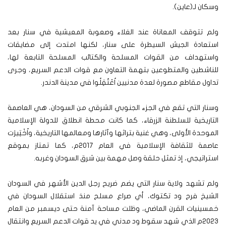
وسكان لـ(عاين).
ولم تتوقف المعاناة عند الغلاء وصعوبة المعيشية في سنار بعد
استعادة الجيش السيطرة على سنار، لكنها امتدت إلى مضايقات
واستهداف من القوات المسلحة والكتائب المسلحة التابعة لها،
للناشطين والمتطوعين بتهمة التعاون مع قوات الدعم السريع، وجرى
تداول مقاطع مصورة لعدة مدنيين اُعْتُقِلُوا في مدينة الدندر.
وسنار التي تقع في الجزء الجنوبي الشرقي من السودان، هي العاصمة
التاريخية للسلطنة الزرقاء، كما كانت محطة انطلاق للدولة الإسلامية
الموحدة الأولى، وهي غنية بتراثها وآثارها ومعالمها التاريخية، واُخْتِيرَت
عاصمة للثقافة الإسلامية في العام 2017م، كما تمتاز بموقع
استراتيجي، إذ تمثل حلقة وصل مهمة بين شرق السودان وغربه.
ولم تشهد ولاية سنار التي يضم ضريح رجل الدين الأشهر في السودان
الشيخ فرح ود تكتوك، أي صراع مسلح منذ استقلال السودان في
خمسينيات القرن الماضي، وظلت مساحة آمنة حتى ديسمبر من العام
2023م الذي شهد سقوط ود مدني في يد قوات الدعم السريع وانتقال