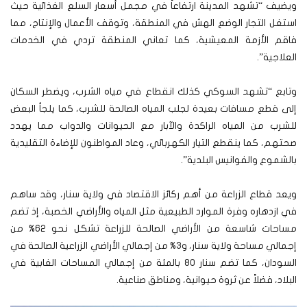
ويضيف “تشهد المدينة ارتفاعاً في مجمل أسعار السلع الغذائية حيث
استغل التجار الوضع الهش في المنطقة، وتوقف الأعمال والإنتاج، مما
فاقم الأزمة المعيشية، كما تعاني المنطقة تردي في الخدمات
العلاجية”.
وتابع “تشهد السوكي كذلك انقطاع في مياه الشرب، ويضطر السكان
إلى قطع مسافات بعيدة لجلب المياه الصالحة للشرب، كما يلجأ البعض
للشرب من المياه الراكدة والآبار مع الحيوانات والدواب مما يهدد
صحتهم، كما ينقطع التيار الكهربائي، وعاد المواطنون للإضاءة التقليدية
بالشموع والفوانيس البلدية”.
ويعد قطاع الزراعة من أهم ركائز الاقتصاد في ولاية سنار، وقد ساهم
في ازدهاره وفرة الموارد الطبيعية مثل المياه والأراضي الخصبة، إذ تضم
مساحات شاسعة من الأراضي الصالحة للزراعة تشكل نحو 62% من
إجمالي مساحة ولاية سنار، و3% من إجمالي الأراضي الزراعية الصالحة في
السودان، كما تضم سنار 80 بالمئة من إجمالي المساحات الغابية في
البلاد، فضلاً عن ثروة حيوانية، ومناطق صناعية.