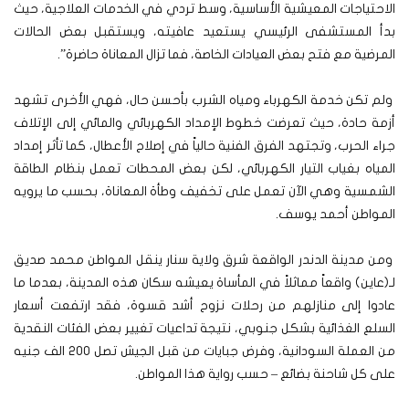
الاحتياجات المعيشية الأساسية، وسط تردي في الخدمات العلاجية، حيث
بدأ المستشفى الرئيسي يستعيد عافيته، ويستقبل بعض الحالات
المرضية مع فتح بعض العيادات الخاصة، فما تزال المعاناة حاضرة”.
ولم تكن خدمة الكهرباء ومياه الشرب بأحسن حال، فهي الأخرى تشهد
أزمة حادة، حيث تعرضت خطوط الإمداد الكهربائي والمائي إلى الإتلاف
جراء الحرب، وتجتهد الفرق الفنية حالياً في إصلاح الأعطال، كما تأثر إمداد
المياه بغياب التيار الكهربائي، لكن بعض المحطات تعمل بنظام الطاقة
الشمسية وهي الآن تعمل على تخفيف وطأة المعاناة، بحسب ما يرويه
المواطن أحمد يوسف.
ومن مدينة الدندر الواقعة شرق ولاية سنار ينقل المواطن محمد صديق
لـ(عاين) واقعاً مماثلاً في المأساة يعيشه سكان هذه المدينة، بعدما ما
عادوا إلى منازلهم من رحلات نزوح أشد قسوة، فقد ارتفعت أسعار
السلع الغذائية بشكل جنوبي، نتيجة تداعيات تغيير بعض الفئات النقدية
من العملة السودانية، وفرض جبايات من قبل الجيش تصل 200 الف جنيه
على كل شاحنة بضائع – حسب رواية هذا المواطن.