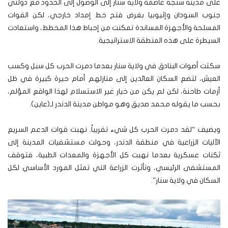
على مدينة سنجة عاصمة ولاية سنار إلى الوصول إلى الحدود مع دولتي
جنوب السودان وإثيوبيا بغرض فتح خط إمداد خارجي، لكن القوات
المسلحة والأجهزة المساندة تمكنت من إحباط هذا المخطط، واستعادت
السيطرة على هذه المنطقة الاستراتيجية.
سكتت أصوات البنادق في ولاية سنار بعدما دمرت الحرب كل سبل وكسب
العيش، لتضع السكان العائدين إلى منازلهم أمام حيرة كبيرة في ظل
أزمات طاحنة، لكن لم يكن من خيار غير الاستسلام لهذا الواقع المؤلم،
بحسب ما يقوله محمد صديق وهو مواطن مدينة الدندر لـ(عاين).
ويضيف “لقد دمرت الحرب كل شيء تقريباً. نهبت قوات الدعم السريع
الآليات الزراعية في منطقة الدندر، وحولت مستشفيات المدينة إلى
ثكنات عسكرية بعدما نهبت كل الأجهزة والمعدات الطبية، فتوقف
المستشفى الرئيسي، وتأثرت الزراعة التي تمثل المورد الأساسي لكل
السكان في ولاية سنار”.