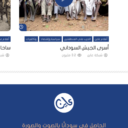
شاهد لاحقاً
شاهد لاحقاً
أفلام عاين
الحرب على المنطقتين
سياسة وإقتصاد
وثائقيات
أفلام عا
لقين
أسرى الجيش السوداني
ساحات
شبكة عاين
3.2 مليون
شبك