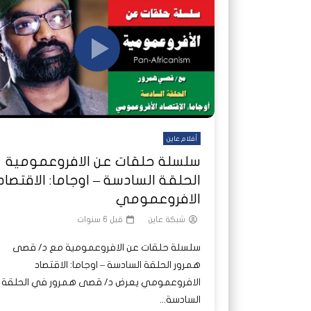
شاهد لاحقا
تصدر الدول العربية.. كيف دفعت الحرب
هجمات المسيرات تضع ملايين السودانيين
نشرة أخ
جروحٌ ل
على خطوط النار والجوع
ديون السودان إلى ذروتها؟
الصحة 
أفلام عاين
سلسلة حلقات عن الافروعمومية
الحلقة السادسة – اوجاما: الاقتصاد
الافروعمومي
شبكة عاين
قبل 6 سنوات
سلسلة حلقات عن الافروعمومية مع د/ قصى
همرور الحلقة السادسة – اوجاما: الاقتصاد
الافروعمومي يعرض د/ قصى همرور في الحلقة
السادسة...