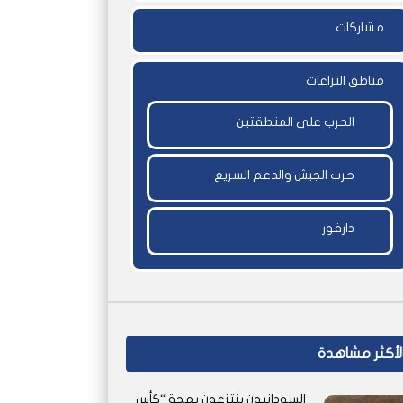
مشاركات
مناطق النزاعات
الحرب على المنطقتين
حرب الجيش والدعم السريع
دارفور
لأكثر مشاهدة
السودانيون ينتزعون بهجة “كأس