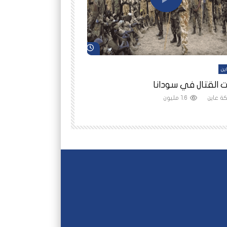
شاهد لاحقاً
ين
أفلام عاين
 القتال في سودانا
رانيا مأمون: الثمن 
ة عاين
1.6 مليون
شبكة عاين
1.5 مليون