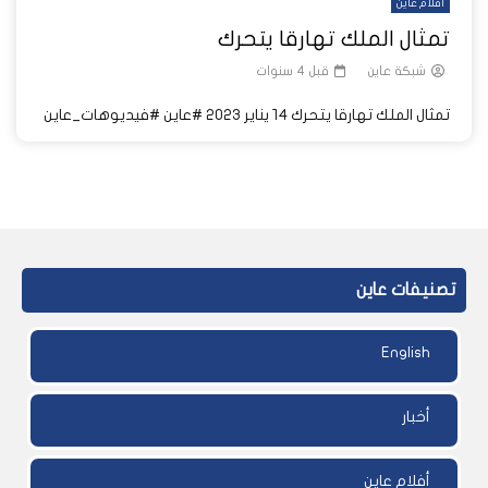
أفلام عاين
تمثال الملك تهارقا يتحرك
شبكة عاين
قبل 4 سنوات
تمثال الملك تهارقا يتحرك ١٤ يناير ٢٠٢٣ #عاين #فيديوهات_عاين
تصنيفات عاين
English
أخبار
أفلام عاين