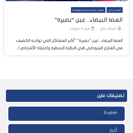
أفلام عاين
قضايا إجتماعية وحقوقية
العصا البيضاء.. عين “بصيرة”
شبكة عاين
قبل 4 سنوات
العصا البيضاء.. عين “بصيرة” “أكبر المشاكل التي تواجه الكفيف
في الشارع السوداني هي النظرة النمطية واعتقاد الأشخاص ا...
تصنيفات عاين
English
أخبار