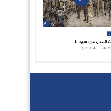
شاهد لاحقاً
ين
أفلام عاين
 القتال في سودانا
رانيا مأمون: الثمن 
ة عاين
1.6 مليون
شبكة عاين
1.5 مليون