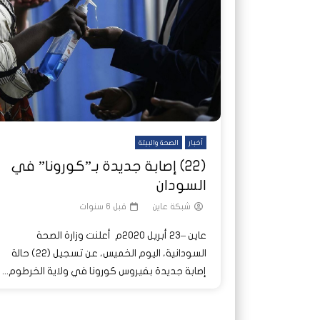
شاهد لاحقا
شاهد لاحقا
عملتان وتطبيق مصرفي واحد.. كيف
عملتان وتطبيق مصرفي واحد.. كيف
تصدر ا
هجمات 
تشظى النظام المصرفي في حرب
تشظى النظام المصرفي في حرب
على خط
ديون ا
السودان؟
السودان؟
أخبار
الصحة والبيئة
(22) إصابة جديدة بـ”كورونا” في
السودان
شبكة عاين
قبل 6 سنوات
عاين –23 أبريل 2020م أعلنت وزارة الصحة
السودانية، اليوم الخميس، عن تسجيل (٢٢) حالة
إصابة جديدة بفيروس كورونا في ولاية الخرطوم...