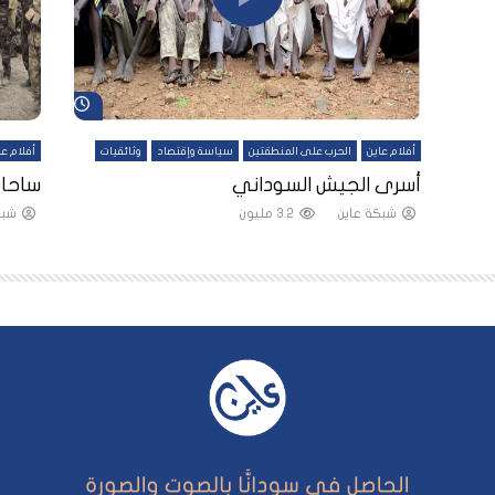
شاهد لاحقاً
شاهد لاحقاً
أفلام عاين
الحرب على المنطقتين
سياسة وإقتصاد
وثائقيات
أفلام عا
لقين
أسرى الجيش السوداني
ساحات
شبكة عاين
3.2 مليون
شبك