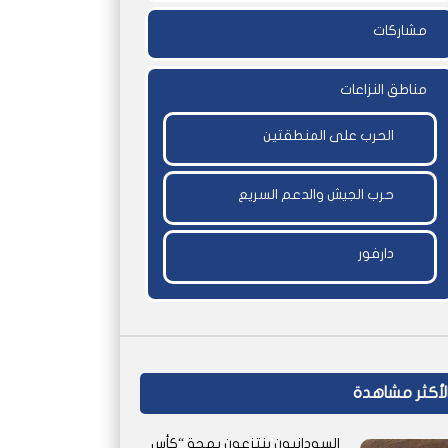
مشاركات
مناطق النزاعات
الحرب على المنطقتين
حرب الجيش والدعم السريع
دارفور
لأكثر مشاهدة
السودانيون ينتزعون بهجة “كأس