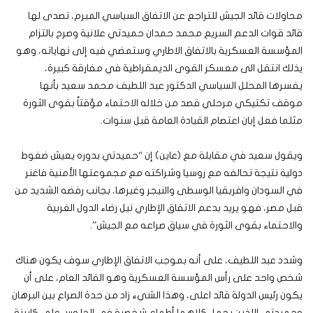
محاولات قائد الجيش للتراجع عن الاتفاق السياسي المبرم، تصدى لها
قائد قوات الدعم السريع محمد حمدان حميدتي علانية وصرح بالتزام
المؤسسة العسكرية بالاتفاق الاطاري وستمضي فيه إلى نهاياته، وهو
يذلك انتقل الى معسكر القوى الديمقراطية في مفارقة كبيرة،
يفسرها المحلل السياسي الدكتور عبد اللطيف محمد سعيد بأنها
موقف تكتيكي مرحلي قصد من خلاله الاحتماء مؤقتاً بقوى الثورة
مثلما فعل إبان اعتصام القيادة العامة قبل سنوات.
ويقول سعيد في مقابلة مع (عاين) إن “حميدتي بدوره يعيش ضغوط
دولية نتيجة تحالفه مع روسيا وشراكته مع مجموعتها الأمنية فاغنر
في السودان وافريقيا الوسطى والنيجر وغيرها، بجانب رفضه الشديد من
قبل مصر، فهو يريد بدعم الاتفاق الإطاري نيل رضاء الدول الغربية
والاحتماء بقوى الثورة في سياق صراعه مع الجيش”.
وشدد عبد اللطيف، على أنه بموجب الاتفاق الإطاري سوف يكون هناك
شخص واحد على رأس المؤسسة العسكرية وهو القائد العام، على أن
يكون رئيس الدولة قائد اعلى، وهذا الشيء زاد من حدة الصراع بين البرهان
وحميدتي اللذين يحمل كلاهما أطماع شخصية في الجلوس على كابينة