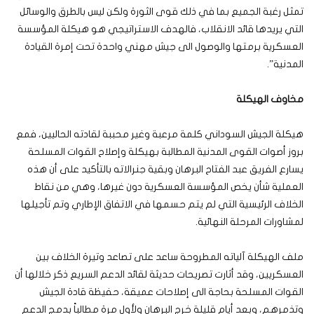
تمثل رغبة الجميع بما في ذلك قوى الثورة ولكن ليس بالطرق والوسائل
التي يريدها قائد الانقلاب، فالهدف الاستراتيجي هو هيكلة المؤسسة
العسكرية برمتها والوصول الى جيش مهني واحدة تحت إمرة القيادة
المدنية”.
مخاوف الهيكلة
هيكلة الجيش السوداني كلمة مرعبة وغير محببة لقادته الحاليين، فمع
بروز أصوات القوى المدنية المطالبة بهيكلة وإصلاح القوات المسلحة
يسارع الفريق عبد الفتاح البرهان وبقية جنرالاته بالتأكيد على أن هذه
العملية شأن يخص المؤسسة العسكرية دون غيرها، وهي من نقاط
الخلاف الرئيسية التي لم يتم حسمها في الاتفاق الإطاري وتم تأجيلها
لمشاورات المرحلة النهائية.
ملف الهيكلة آلياته المطروحة ساعد على تصاعد وتيرة الخلاف بين
العسكريين، وقد أثارت تصريحات حديثة لقائد الدعم السريع ذكر خلالها أن
القوات المسلحة بحاجة الى إصلاحات عميقة، حفيظة قادة الجيش
وتذمرهم، وبعد أيام قليلة خرج البرهان ولأول مرة مطالباً بدمج الدعم