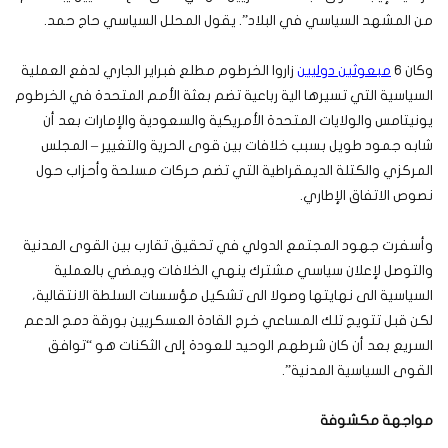
من المشهد السياسي في البلاد”. يقول المحلل السياسي حاج حمد.
وكان 6
مبعوثين دوليين
زاروا الخرطوم مطلع فبراير الجاري لدفع العملية
السياسية التي تسيرها الية رباعية تضم بعثة الأمم المتحدة في الخرطوم
يونيتامس والولايات المتحدة الأمريكية والسعودية والإمارات بعد أن
شابه جمود طويل بسبب خلافات بين قوى الحرية والتغيير – المجلس
المركزي والكتلة الديمقراطية التي تضم حركات مسلحة وأحزاب حول
نصوص الاتفاق الإطاري.
وأسفرت جهود المجتمع الدولي في تحقيق تقارب بين القوى المدنية
والتوصل لإعلان سياسي مشترك ينهي الخلافات ويمضي بالعملية
السياسية الى نهايتها وصولا الى تشكيل مؤسسات السلطة الانتقالية،
لكن قبل تتويج تلك المساعي خرج القادة العسكريين بورقة دمج الدعم
السريع بعد أن كان شرطهم الوحيد للعودة إلى الثكنات هو “توافق
القوى السياسية المدنية”.
مواجهة مكشوفة