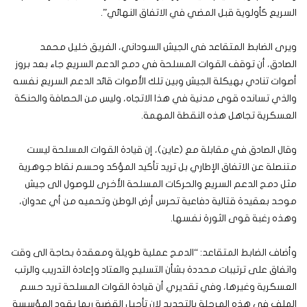
السريع كأولوية قبل المضي في الاتفاق النهائي”.
ويرى الضابط المتقاعد في الجيش السوداني، الفريق خليل محمد
الصادق، أن توقف القوات المسلحة في دمج الدعم السريع جاء بعد بروز
أصوات تنادي بهيكلة الجيش وبين تلك الأصوات قائد الدعم السريع نفسه
والذي تسانده قوى مدنية في هذا الاتجاه، وليس من الحصافة والحنكة
العسكرية تجاهل هذه النقطة المهمة.
وقال الصادق في مقابلة مع (عاين)، إن قيادة القوات المسلحة ليست
متنصلة عن الاتفاق الإطاري بل تريد تأكيد المؤكد وحسم نقاط جوهرية
مثل دمج الدعم السريع والحركات المسلحة الأخرى للوصول الى جيش
موحد بعقيدة قتالية دفاعية تحرس أرض الوطن وتحميه من أي عدوان،
وهذه رغبة قوى الثورة نفسها.
وأضاف الضابط المتقاعد: “الدمج عملية طويلة ومعقدة بحاجة الى وقت
واتفاق على ترتيبات محددة بشأن التسليح والعتاد وإعادة التدريب والرتب
العسكرية وغيرها، وفي تقديري أن قيادة القوات المسلحة تريد حسم
الملف في هذه المرحلة بالتحديد لان تأجيل القضية ربما يقود المؤسسة