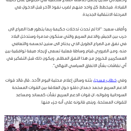
القيادة، فيخطط كل واحد منهم لضرب نفوذ الآخر قبل الدخول في
المرحلة الانتقالية الجديدة.
وأضاف سعيد: “اذا لم تحدث تدخلات حكيمة ربما يتطور هذا الصراع الى
حرب بين الجيش والدعم السريع والتي ستكون مدمرة وستدخل البلاد
في نفق من الصراع الطويل الذي يحتاج الى سنين لحسمه والتعافي
منه، ومن الضروري قيام وساطة فعلية تسعى لإيجاد صيغة توافقية بين
العسكريين للخروج من هذا النفق المظلم، ويكون ذلك قبل التفكير في
أي نقاشات بشأن الاتفاق السياسي النهائي”.
وفي
خطاب مسجل
بثته وسائل إعلام محلية اليوم الأحد، قال قائد قوات
الدعم السريع محمد حمدان دقلو حول العلاقة بين القوات المسلحة
السودانية وقواته، ان قوات الدعم السريع نشأت كمساند ومساعد
للقوات المسلحة، وينص قانونه على أنه جزء منها.