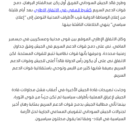
وطرح قائد الجيش السوداني الفريق أول ركن عبدالفتاح البرهان، دمج
قوات الدعم السريع
كشرط للمضي في الاتفاق الاطاري
بعد أيام قليلة
من إعلان الوساطة الدولية قرب الأطراف المدنية التوصل إلى “إعلان
سياسي” ينهي الخلافات الناشئة بينها.
وكان الاتفاق الإطاري الموقع بين قوى مدنية وعسكريين في ديسمبر
الماضي، نص على دمج قوات الدعم السريع في الجيش وفق جداول
زمنية محددة، وعرفها بأنها قوات نظامية تتبع للقوات المسلحة. لكن
الاتفاق نص على أن يكون رأس الدولة قائداً أعلى للجيش وقوات الدعم
السريع بصيغة شابها كثير من اللبس وتوحي باستقلالية قوات الدعم
السريع.
وجاءت تصريحات قادة الجيش الأخيرة في أعقاب فشل محاولات قادة
الجيش لإغراق العملية بأطراف سياسية لم تكن جزءاً من قوى الثورة،
بينما تأتي مطالبة الجيش بدمج قوات الدعم السريع بمثابة رهان أخير
لجنرالات الجيش السوداني لتقويض المساعي الجارية لحل الأزمة
السياسية في البلاد- وفقا لما يقول محللون سياسيون.