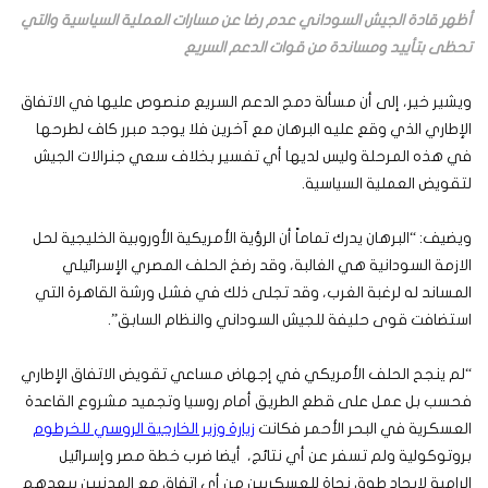
أظهر قادة الجيش السوداني عدم رضا عن مسارات العملية السياسية والتي
تحظى بتأييد ومساندة من قوات الدعم السريع
ويشير خير، إلى أن مسألة دمج الدعم السريع منصوص عليها في الاتفاق
الإطاري الذي وقع عليه البرهان مع آخرين فلا يوجد مبرر كاف لطرحها
في هذه المرحلة وليس لديها أي تفسير بخلاف سعي جنرالات الجيش
لتقويض العملية السياسية.
ويضيف: “البرهان يدرك تماماً أن الرؤية الأمريكية الأوروبية الخليجية لحل
الازمة السودانية هي الغالبة، وقد رضخ الحلف المصري الإسرائيلي
المساند له لرغبة الغرب، وقد تجلى ذلك في فشل ورشة القاهرة التي
استضافت قوى حليفة للجيش السوداني والنظام السابق”.
“لم ينجح الحلف الأمريكي في إجهاض مساعي تقويض الاتفاق الإطاري
فحسب بل عمل على قطع الطريق أمام روسيا وتجميد مشروع القاعدة
العسكرية في البحر الأحمر فكانت
زيارة وزير الخارجية الروسي للخرطوم
بروتوكولية ولم تسفر عن أي نتائج، أيضا ضرب خطة مصر وإسرائيل
الرامية لإيجاد طوق نجاة للعسكريين من أي اتفاق مع المدنيين يبعدهم