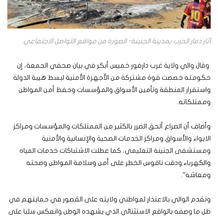
آثار دمار الحرب بمدينة الجنينة- الصورة من مواقع التواصل الاجتماعي
وقال والي ولاية غرب دارفور خميس أبكر في بيان صحفي الجمعة، إن
حكومته خصصت قوة مشتركة من الأجهزة الأمنية لبسط هيبة الدولة
واستقرار المنطقة وتأمين الأسواق والمؤسسات وحفظ أمن المواطن
وممتلكاته.
وأضاف أن الصراع ألحق الضرر بالكثير من الممتلكات والمؤسسات ومراكز
الايواء والأسواق ومراكز الخدمات الصحية والإنسانية والأمنية
ومستشفى الجنينة التعليمي، كما عطلت الاشتباكات خدمات المياه
والكهرباء ودقت ناقوس الخطر على أمن وسلامة المواطن وصحته
ومعاشه”.
وتقدم الوالي بالاعتذار لمواطني ولايته على القصور في حمايتهم في
ظل ما وصفه بالواقع الاستثنائي الذي يشهده الوطن وانعكس سلبا على