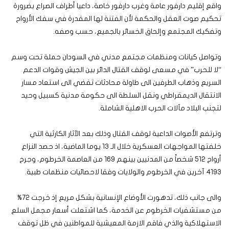
واقع إقليم دارفور عامة وغرب دارفور خاصة، داعيا أطراف الصراع بضرورة
تحكيم صوت العقل والحكمة لأن الفتنة لها المقدرة في سفك الأرواح
وتفكيك المجتمع وإلحاق الخسائر بالجميع، حسب وصفه.
وتواصل كيانات ومنظمات مجتمع مدني في السودان حملة تحت وسم
“لا للحرب” في مسعى لوقف القتال الدائر بين الجيش وقوات الدعم
السريع وذهاب الطرفين الى طاولة محادثات تفضي الى استعاد مسار
الانتقال الديمقراطي ونقل السلطة الى حكومة مدنية كسبيل وحيد
لتجنب البلاد مآلات الحرب الاهلية الشاملة.
وترتفع الأصوات الداعية لوقف القتال وذلك بعد الآثار الكارثية التي
خلفتها المواجهات العسكرية خلال الـ 13 يوما الماضية، اذ حصد النزاع
أرواح 512 شخصاً من المدنيين بينهم 169 من العاصمة الخرطوم، وجرح
4193 آخرين في الخرطوم والولايات وفقا لاحصائيات منظمات طبية.
والى جانب ذلك، تدهورت الأوضاع الإنسانية بشكل مريع إذ خرجت 72%
من مستشفيات الخرطوم عن الخدمة، كما اشتعلت أسعار مجمل السلع
الاستهلاكية والذي فاقم الازمة المعيشية للمواطنين في ظل توقف