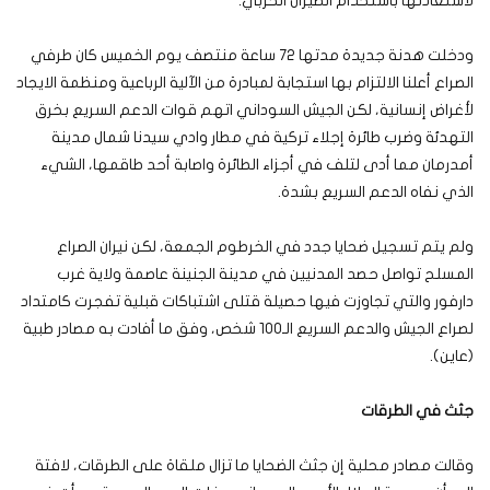
لاستعادتها باستخدام الطيران الحربي.
ودخلت هدنة جديدة مدتها 72 ساعة منتصف يوم الخميس كان طرفي
الصراع أعلنا الالتزام بها استجابة لمبادرة من الآلية الرباعية ومنظمة الايجاد
لأغراض إنسانية، لكن الجيش السوداني اتهم قوات الدعم السريع بخرق
التهدئة وضرب طائرة إجلاء تركية في مطار وادي سيدنا شمال مدينة
أمدرمان مما أدى لتلف في أجزاء الطائرة واصابة أحد طاقمها، الشيء
الذي نفاه الدعم السريع بشدة.
ولم يتم تسجيل ضحايا جدد في الخرطوم الجمعة، لكن نيران الصراع
المسلح تواصل حصد المدنيين في مدينة الجنينة عاصمة ولاية غرب
دارفور والتي تجاوزت فيها حصيلة قتلى اشتباكات قبلية تفجرت كامتداد
لصراع الجيش والدعم السريع الـ100 شخص، وفق ما أفادت به مصادر طبية
(عاين).
جثث في الطرقات
وقالت مصادر محلية إن جثث الضحايا ما تزال ملقاة على الطرقات، لافتة