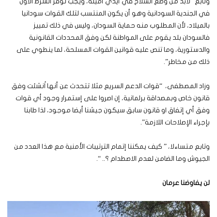
وتابع “لابد من وضع السلاح في أيدي أمينة، ويجب توفر الشرط الاول
في الجندية السودانية وهو أن يكون المنتسب لتلك القوات سودانيا
بالميلاد، لأن المطلوب منه حماية السودان، وليس في ذلك تمييز
فالسودان بلد يقوم على المواطنة لكن وفق المحددات القانونية
والدستورية، وما تنص عليه قوانين القوات المسلحة، لما ينطوي على
ذلك من مخاطر”.
وزاد المصطفى، “قوات الدعم السريع مثلا تتحدث عن أنها اُنشئت وفق
قانون خاص وبمصداقة برلمانية، إن اصروا على إستمرار وجود أي قوات
وفق أي إتفاق او قانون سابق سيكون جيشنا أيضا موجود، لذا طابنا
بإجراء الإصلاحات اللازمة”.
وتابع متساءلا، ” كيف يمكننا إتمام الترتيبات الأمنية مع هذا العدد من
الجيوش وما الضامن لعدم الاصطدام ؟.. “.
لن يفاوضنا عرمان