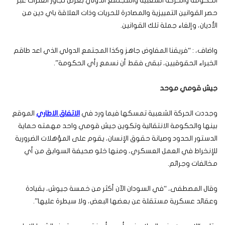
الحكومة والحركة الشعبية والمجتمع الدولي بغرض تجاوز العثرات عبر
حصر القوانين التمييزية والمصادرة للحريات وذات العلاقة باي دين من
الأديان، وإلغاء جملة تلك القوانين.
واضاف، : “فريقنا المفاوض جاهز وكذا المجتمع الدولي الذي اعد طاقم
الخبراء الحقوقيين، تبقى فقط أن نسمع رأي الحكومة”.
جيش قومي موحد
وجددت الحركة الشعبية تمسكها فيما ورد في
الاتفاق الاطاري
الموقع
بينها والحكومة الانتقالية وتكوين جيش قومي واحد مهمته حماية
الدستور الحدود وصيانة حقوق الإنسان، يقوم على المؤهلات الضرورية
للإنخراط في العمل العسكري، ومنها خلو صحيفة السوابق من أي
مخالفات وجرائم.
وقال المصطفى، “في السودان الآن أكثر من خمسة جيوش، بقيادة
وعقائد عسكرية مستقلة عن بعضها البعض، ولا سيطرة عليها”.