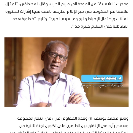
وحذرت “الشعبية” من العودة الى مربع الحرب، وقال المصطفى، “لم تزل
علاقتنا مع الحكومة في حيز الإبلاغ بطريقة ناعمة فيها إشارات لخطورة
المآلات وإحتمال الإحباط والرجوع لمربع الحرب”. وتابع “خطورة هذه
المماطلة على السلام كبيرة جدا”.
وتابع محمد يوسف، ان وفده المفاوض مازال في انتظار الحكومة
وسماع رأيه في الإتفاق بين الطرفين على تكوين لجنة ثلاثية من