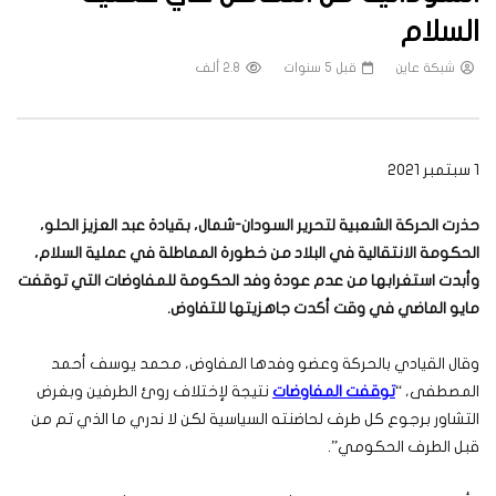
السلام
شبكة عاين
قبل 5 سنوات
2.8 ألف
1 سبتمبر 2021
حذرت الحركة الشعبية لتحرير السودان-شمال، بقيادة عبد العزيز الحلو،
الحكومة الانتقالية في البلاد من خطورة المماطلة في عملية السلام،
وأبدت استغرابها من عدم عودة وفد الحكومة للمفاوضات التي توقفت
مايو الماضي في وقت أكدت جاهزيتها للتفاوض.
وقال القيادي بالحركة وعضو وفدها المفاوض، محمد يوسف أحمد
المصطفى، “
توقفت المفاوضات
نتيجة لإختلاف روئ الطرفين وبغرض
التشاور برجوع كل طرف لحاضنته السياسية لكن لا ندري ما الذي تم من
قبل الطرف الحكومي”.