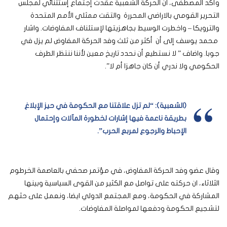
وأكد المصطفى، ان الحركة الشعبية عقدت إجتماع إستثنائي لمجلس
التحرير القومي بالاراضي المحررة والتقت ممثلي الأمم المتحدة
والترويكا – واخطرت الوسيط بجاهزيتها لإستئناف المفاوضات. واشار
محمد يوسف إلى أن أكثر من ثلث وفد الحركة المفاوض لم يزل في
جوبا. واضاف ” لا نستطيع أن نحدد تاريخ معين لأننا ننتظر الطرف
الحكومي ولا ندري أن كان جاهزا أم لا”.
(الشعبية): “لم تزل علاقتنا مع الحكومة في حيز الإبلاغ
بطريقة ناعمة فيها إشارات لخطورة المآلات وإحتمال
الإحباط والرجوع لمربع الحرب”.
وقال عضو وفد الحركة المفاوض، في مؤتمر صحفي بالعاصمة الخرطوم
الثلاثاء، ان حركته على تواصل مع الكثير من القوى السياسية وبينها
المشاركة في الحكومة، ومع المجتمع الدولي ايضا، ونعمل على حثهم
لتشجيع الحكومة ودفعها لمواصلة المفاوضات.