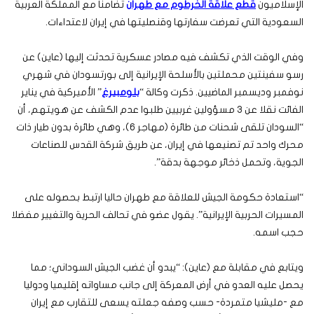
الإسلاميون
قطع علاقة الخرطوم مع طهران
تضامنا مع المملكة العربية
السعودية التي تعرضت سفارتها وقنصليتها في إيران لاعتداءات.
وفي الوقت الذي تكشف فيه مصادر عسكرية تحدثت إليها (عاين) عن
رسو سفينتين محملتين بالأسلحة الإيرانية إلى بورتسودان في شهري
نوفمبر وديسمبر الماضيين. ذكرت وكالة “
بلومبيرغ
” الأميركية في يناير
الفائت نقلا عن 3 مسؤولين غربيين طلبوا عدم الكشف عن هويتهم، أن
“السودان تلقى شحنات من طائرة (مهاجر 6)، وهي طائرة بدون طيار ذات
محرك واحد تم تصنيعها في إيران، عن طريق شركة القدس للصناعات
الجوية، وتحمل ذخائر موجهة بدقة”.
“استعادة حكومة الجيش للعلاقة مع طهران حاليا ارتبط بحصوله على
المسيرات الحربية الإيرانية”. يقول عضو في تحالف الحرية والتغيير مفضلا
حجب اسمه.
ويتابع في مقابلة مع (عاين): “يبدو أن غضب الجيش السوداني؛ مما
يحصل عليه العدو في أرض المعركة إلى جانب مساواته إقليميا ودوليا
مع -مليشيا متمردة- حسب وصفه جعلته يسعى للتقارب مع إيران