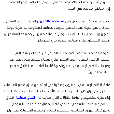
السريع مكانها مع امتلاك قوات الدعم السريع زمام المبادرة والتقدم
إلى مناطق جديدة في البلاد.
وبين تطلع حكومة الجيش في
استعادة علاقاتها
والحصول على السلاح
الإيراني لمواجهة تمدد الدعم السريع، تتصاعد المخاوف من عزلة دولية
تواجهها البلاد إزاء استئناف السودان علاقاته مع إيران وصعود الإسلاميين
مجددا للسيطرة على مقاليد الحكم في السودان.
“عودة العلاقات مخطط أعد له الإسلاميون عبر اجتماع رأسه النائب
الأسبق للرئيس المعزول عمر البشير، علي عثمان محمد طه، وضم رموز
وقيادات النظام الإسلامي المعزول- وفقا لما أفادت به بتطابق مصادر
سياسية (عاين).
قادة النظام الإسلامي المعزول وصفوا في اجتماعهم، إن قطع العلاقات
السابق مع إيران كان خاطئا ومثله مثل الأخطاء السابقة التي حدثت تاريخيا
إبان فترة حكمهم وأبرزها التنازلات التي حدثت في
اتفاق نيفاشا
– اتفاق
السلام مع جنوب السودان- والذي قاد لانفصال دولة جنوب السودان.
والآن هناك ضرورة لمجابهة المجتمع الدولي وتطبيع العلاقات مع إيران.