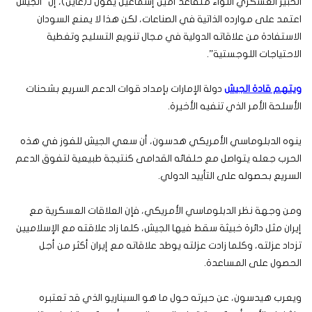
الخبير العسكري اللواء متقاعد أمين إسماعيل يقول لـ(عاين)، إن “الجيش
اعتمد على موارده الذاتية في الصناعات، لكن هذا لا يمنع السودان
الاستفادة من علاقاته الدولية في مجال تنويع التسليح وتغطية
الاحتياجات اللوجستية”.
ويتهم قادة الجيش
دولة الإمارات بإمداد قوات الدعم السريع بشحنات
الأسلحة الأمر الذي تنفيه الأخيرة.
ينوه الدبلوماسي الأمريكي هدسون، أن سعي الجيش للفوز في هذه
الحرب جعله يتواصل مع حلفائه القدامى كنتيجة طبيعية لتفوق الدعم
السريع بحصوله على التأييد الدولي.
ومن وجهة نظر الدبلوماسي الأمريكي، فإن العلاقات العسكرية مع
إيران مثل دائرة خبيثة سقط فيها الجيش، كلما زاد علاقته مع الإسلاميين
تزداد عزلته، وكلما زادت عزلته يوطد علاقاته مع إيران أكثر من أجل
الحصول على المساعدة.
ويعرب هيدسون، عن حيرته حول ما هو السيناريو الذي قد تعتبره