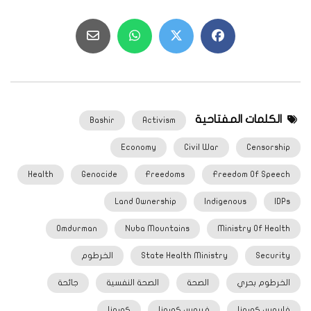
الكلمات المفتاحية
Bashir
Activism
Economy
Civil War
Censorship
Health
Genocide
Freedoms
Freedom Of Speech
Land Ownership
Indigenous
IDPs
Omdurman
Nuba Mountains
Ministry Of Health
Security
State Health Ministry
الخرطوم
الخرطوم بحري
الصحة
الصحة النفسية
جائحة
فايروس كورونا
فيروس كورونا
كورونا