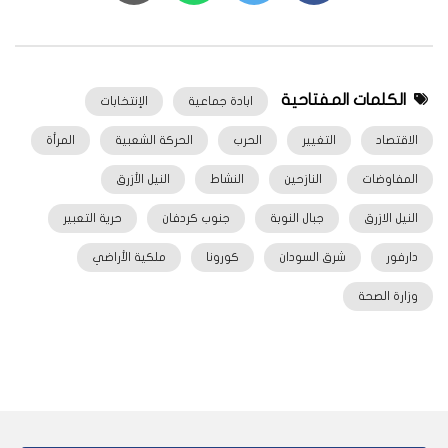
الكلمات المفتاحية
ابادة جماعية
الإنتخابات
الاقتصاد
التغيير
الحرب
الحركة الشعبية
المرأة
المفاوضات
النازحين
النشاط
النيل الأزرق
النيل الازرق
جبال النوبة
جنوب كردفان
حرية التعبير
دارفور
شرق السودان
كورونا
ملكية الأراضي
وزارة الصحة