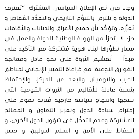
وجاء في نص الإعلان السياسي المشترك: “تعترف
الدولة و تلتزم بالتنوُّع التاريخي والتعدُّد المُعاصر و
تُعزِّزه، وتؤكِّد بأن جميع الأعراق والديانات والثقافات
جزء لا يتجزأ من الهوية الوطنية للدولة والعمل في
مسار تطوُّرها لبناء هوية مُشتركة مع التأكيد على
مبدأ تُقسَّيم الثروة على نحو عادل ومعالجة
الفوارق النوعية، مع مُراعاة التمييز الإيجابي لمناطق
الحرب والتهميش والبعد عن المركز، والإحتفاظ
بنسبة عادلة للأقاليم من الثروات القومية التي
تنتجها وانتهاج سياسة خارجية مُتزنة تقوم على
إحترام سيادة الدول وتعزيز التعاون و المصالح
المشتركة وعدم التدخُّل فى شؤون الدول الأخرى، و
الحفاظ على الأمن و السلم الدوليين، و حسن