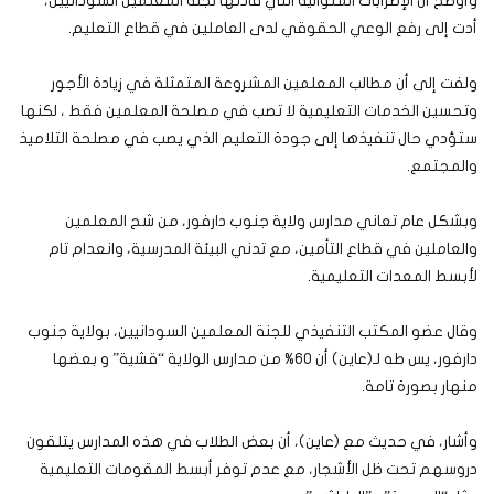
وأوضح أن الإضرابات المتوالية التي قادتها لجنة المعلمين السودانيين،
أدت إلى رفع الوعي الحقوقي لدى العاملين في قطاع التعليم.
ولفت إلى أن مطالب المعلمين المشروعة المتمثلة في زيادة الأجور
وتحسين الخدمات التعليمية لا تصب في مصلحة المعلمين فقط ، لكنها
ستؤدي حال تنفيذها إلى جودة التعليم الذي يصب في مصلحة التلاميذ
والمجتمع.
وبشكل عام تعاني مدارس ولاية جنوب دارفور، من شح المعلمين
والعاملين في قطاع التأمين، مع تدني البيئة المدرسية، وانعدام تام
لأبسط المعدات التعليمية.
وقال عضو المكتب التنفيذي للجنة المعلمين السودانيين، بولاية جنوب
دارفور، يس طه لـ(عاين) أن 60% من مدارس الولاية “قشية” و بعضها
منهار بصورة تامة.
وأشار، في حديث مع (عاين)، أن بعض الطلاب في هذه المدارس يتلقون
دروسهم تحت ظل الأشجار، مع عدم توفر أبسط المقومات التعليمية