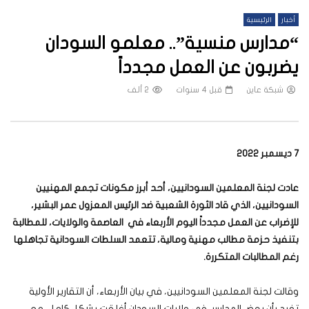
أخبار
الرئيسية
“مدارس منسية”.. معلمو السودان
يضربون عن العمل مجدداً
شبكة عاين
قبل 4 سنوات
2 ألف
7 ديسمبر 2022
عادت لجنة المعلمين السودانيين، أحد أبرز مكونات تجمع المهنيين
السودانيين، الذي قاد الثورة الشعبية ضد الرئيس المعزول عمر البشير،
للإضراب عن العمل مجدداً اليوم الأربعاء في العاصمة والولايات، للمطالبة
بتنفيذ حزمة مطالب مهنية ومالية، تتعمد السلطات السودانية تجاهلها
رغم المطالبات المتكررة.
وقالت لجنة المعلمين السودانيين، في بيان الأربعاء، أن التقارير الأولية
تفيد بأن بعض المدارس في ولايات السودان أغلقت بشكل كامل، مع