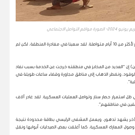
تواصل الاجتماعي
ويضيف: “يستمر انقطاع التيار الكهرباء عن مدينة سنار لأكثر من 10 أيام متواصلة. لقد سعينا في مغادرة المنطقة، لكن لم
ن) إن “العديد من المخابز في منطقته خرجت عن الخدمة بسبب نفاد
د الوقود، ونضطر الذهاب إلى مناطق مجاورة وقضاء ساعات طويلة في
ية”.
ل استمرار حصار سنار وتواصل العمليات العسكرية. لقد غادر آلاف
القين في مناطقهم”.
لآخر يشهد تدهور، ويعمل المشفى الرئيسي بطاقة محدودة نتيجة
 وصول المعارك العسكرية، كما أغلقت بعض الصيدليات أبوابها ونقل