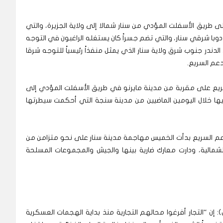
 طريق الأسفلت المؤدي من سنار شمالا إلى ولاية الجزيرة، والتي
ا شرقي سنار، والتي تضم جسراً كان يستغله الراغبون في التوجه
لدندر جنوب شرق ولاية سنار الذي يمثل منفذاً رئيسياً للتوجه شرقا
دعم السريع.
سريع على مقربة من مدينة مايرنو في طريق الأسفلت المؤدي إلى
إليها خلال اليومين الماضيين من مدينة سنجة التي أحكمت سيطرتها
م السريع بدأت الخميس مهاجمة مدينة سنار على نحو متزامن من
الشمالية، ودارت معارك ضارية بينها والجيش والمجموعات المسلحة
: إن “التجار أفرغوا محالهم التجارية منذ بداية الهجمات العسكرية