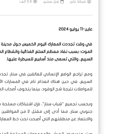
شبكة عاين
قبل سنتين
5.9 ألف
عاين-11 يوليو 2024
في وقت تجددت المعارك اليوم الخميس حول مدينة سن
الموت؛ بسبب نفاد معظم السلع الغذائية وانقطاع المي
السريع، والتي تسعى منذ أسابيع للسيطرة عليها.
ومع تراجع الوضع الإنساني للعالقين في سنار، تجد
السريع، في حين هناك انعدام تام في المسارات الآ
للمواصلات نتيجة شح الوقود، بينما يتخوف أصحاب الم
جنوبي سنار، مما أدى 
والابتعاد عن منطقتهم التي أصبحت تحت خط المعارك
وبث منسوبون للجيش والمجموعات المسلحة المتحا