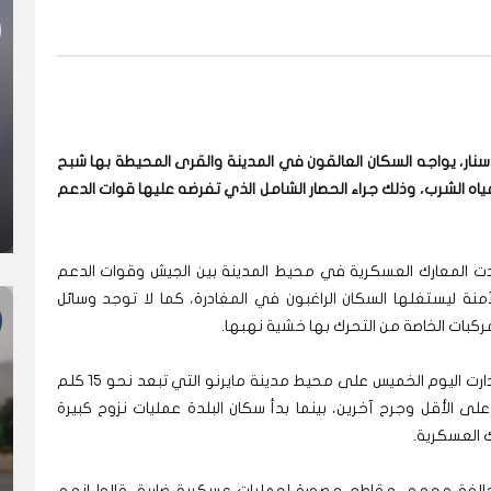
ار، يواجه السكان العالقون في المدينة والقرى المحيطة بها شبح
اه الشرب، وذلك جراء الحصار الشامل الذي تفرضه عليها قوات الدعم
دت المعارك العسكرية في محيط المدينة بين الجيش وقوات الدعم
منة ليستغلها السكان الراغبون في المغادرة، كما لا توجد وسائل
ركبات الخاصة من التحرك بها خشية نهبها.
وبحسب تجميع “شباب سنار”، فإن اشتباكات مسلحة دارت اليوم الخميس على محيط مدينة مايرنو التي تبعد نحو 15 كلم
إلى مقتل 2 من المواطنين على الأقل وجرح آخرين، بينما بدأ سكان البلدة عمليات نزوح كبيرة
 العسكرية.
لفة معهم، مقاطع مصورة لعمليات عسكرية ضارية، قالوا إنهم