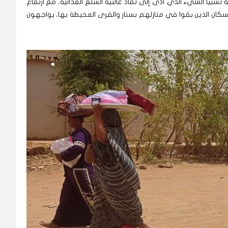
 نسبياً الشيء الذي أدى إلى نفاد غالبية السلع الغذائية، مع ارتفاع
السكان الذين بقوا في منازلهم بسنار والقرى المحيطة بها، يواجهون