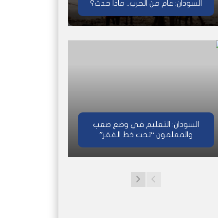
السودان: عام من الحرب.. ماذا حدث؟
السودان: التعليم في وضع صعب
والمعلمون “تحت خط الفقر”