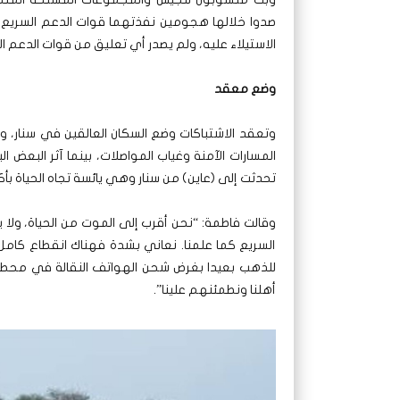
صدوا خلالها هجومين نفذتهما قوات الدعم السريع 
الاستيلاء عليه، ولم يصدر أي تعليق من قوات الدعم ا
وضع معقد
وتعقد الاشتباكات وضع السكان العالقين في سنار، 
المسارات الآمنة وغياب المواصلات، بينما آثر البعض
تحدثت إلى (عاين) من سنار وهي يائسة تجاه الحياة بأك
وقالت فاطمة: “نحن أقرب إلى الموت من الحياة، ولا 
السريع كما علمنا. نعاني بشدة فهناك انقطاع كامل 
للذهب بعيدا بغرض شحن الهواتف النقالة في محطات 
أهلنا ونطمئنهم علينا”.