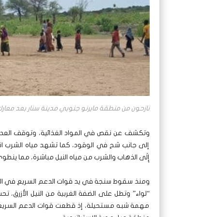
نازحون من منطقة مايرنو جنوبي مدينة سنار بعد معارك
وتكشف عن نقص في المواد الغذائية، وتوقف العديد 
إلى جانب شح في الوقود، كما تشهد مياه الشرب انقطا
إِلَى الذهاب والشرب من مياه النيل مباشرة، مما ينط
ومنذ سقوط سنجة في يد قوات الدعم السريع في الثل
“لواء” وتطل على الضفة الغربية من النيل الأزرق، تح
مهمة شبه مستحيلة، إذ قطعت قوات الدعم السريع الط