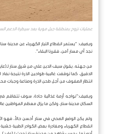
عمليات نزوح بمنطقة جبل موية بعد سيطرة الدعم السريع يونيو 2024- الصورة مواقع ال
نجد أي مسار آمن، فقررنا البقاء”.
من جهته، يقول سيف الدين علي من شرق سنار لـ(عاي
الدقيق، كما توقفت غالبية طواحين الذرة نتيجة نفا
انتظار الصفوف من أجل طحن الذرة وصناعة وجبات محل
ويضيف:”نواجه أزمة غذائية حادة، سوف تتفاقم في ظ
السكان مدينة سنار، ولكن ما يزال معظم المواطنين ع
ولم يكن الوضع الصحي في سنار أحسن حالاً، فهو ا
انقطاع الكهرباء ومغادرة بعض الكوادر الطبية خشية
أدويتها، بحسب شاهد من مدينة سنار تحدث لـ(عاين).