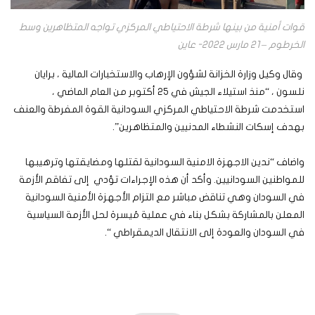
قوات أمنية من بينها شرطة الاحتياطي المركزي تواجه المتظاهرين وسط
الخرطوم – 21 مارس 2022- عاين
وقال وكيل وزارة الخزانة لشؤون الإرهاب والاستخبارات المالية ، برايان
نلسون ، “منذ استيلاء الجيش في 25 أكتوبر من العام الماضي ،
استخدمت شرطة الاحتياطي المركزي السودانية القوة المفرطة والعنف
بهدف إسكات النشطاء المدنيين والمتظاهرين”.
واضاف “ندين الاجهزة الامنية السودانية لقتلها ومضايقتها وترهيبها
للمواطنين السودانيين. وأكد أن هذه الإجراءات تؤدي إلى تفاقم الأزمة
في السودان وهي تناقض مباشر مع التزام الأجهزة الأمنية السودانية
المعلن بالمشاركة بشكل بناء في عملية مُيسرة لحل الأزمة السياسية
في السودان والعودة إلى الانتقال الديمقراطي “.