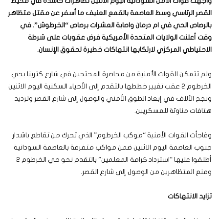
واجهت قوات الأمن السودانية اليوم الاثنين تظاهرات حاشدة في محيط
القصر الرئاسي وسط العاصمة بالقمع العنيف ما أسفر عن مقتل متظاهر
بالرصاص الحي في ام درمان واصابة العشرات برصاص “الخرطوش”. في
وقت أعلنت الولايات المتحدة الأمريكية فرض عقوبات على شرطة
الاحتياطي المركزي لارتكابها انتهاكات خطيرة لحقوق الإنسان.
ولم تتمكن القوات الأمنية من محاصرة المحتجين في شارع كترينا بحي
الخرطوم 2 عقب تغيير خططها بالتقدم إلى الأحياء السكنية اليوم الاثنين
ونجح الآلاف في إبعاد الطوق الأمني والوصول إلى شارع القصر وترديد
هتافات مناوئة للعسكريين.
وفاجأت القوات الأمنية “موكب الخرطوم” الذي تحرك من تقاطع باشدار
جنوب العاصمة اليوم الاثنين ضمن مواكب متفرقة بالعاصمة السودانية
أطلقوا عليها “استرداد كرامة المعلمين” بالتقدم نحو حي الخرطوم 2
ومنع المتظاهرين من الوصول إلى شارع القصر.
تزايد الانتهاكات