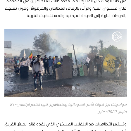
في ذات الوقت كان لافتا إصابة متعددة طالت المتظاهرين في المقدمة
على مستوى العين والرأس بالرصاص المطاطي والخرطوش وجرى نقلهم
بالدراجات النارية إلى العيادة الميدانية والمستشفيات القريبة.
مواجهات بين قوات الأمن السودانية ومتظاهرين قرب القصر الرئاسي- 21
مارس 2022- عاين
وتستمر التظاهرات ضد الانقلاب العسكري الذي نفذه قائد الجيش الفريق