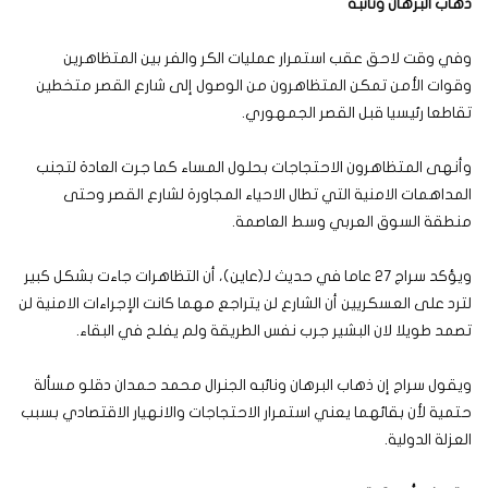
ذهاب البرهان ونائبه
وفي وقت لاحق عقب استمرار عمليات الكر والفر بين المتظاهرين
وقوات الأمن تمكن المتظاهرون من الوصول إلى شارع القصر متخطين
تقاطعا رئيسيا قبل القصر الجمهوري.
وأنهى المتظاهرون الاحتجاجات بحلول المساء كما جرت العادة لتجنب
المداهمات الامنية التي تطال الاحياء المجاورة لشارع القصر وحتى
منطقة السوق العربي وسط العاصمة.
ويؤكد سراج 27 عاما في حديث لـ(عاين)، أن التظاهرات جاءت بشكل كبير
لترد على العسكريين أن الشارع لن يتراجع مهما كانت الإجراءات الامنية لن
تصمد طويلا لان البشير جرب نفس الطريقة ولم يفلح في البقاء.
ويقول سراج إن ذهاب البرهان ونائبه الجنرال محمد حمدان دقلو مسألة
حتمية لأن بقائهما يعني استمرار الاحتجاجات والانهيار الاقتصادي بسبب
العزلة الدولية.