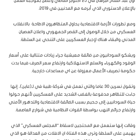
أول عبد الفتاح البرهان في 25 أكتوبر الماضي وعطل بموجبه العمل
بالإعلان الدستوري الذي أبرمه مع المدنيين في 2019.
ومع تطورات الأزمة الاقتصادية يحاول المتظاهرون الاطاحة بالانقلاب
العسكري من خلال الوصول إلى القصر الجمهوري واعلان العصيان
المدني والبقاء هناك لإجبار العسكريين على التنحي عن السلطة.
ويشكو السودانيون من ضائقة معيشية جراء زيادات متتالية على أسعار
الوقود والكهرباء والسلع الاستهلاكية وارتفاع سعر الصرف فيما بدت
حكومة تصريف الأعمال معزولة عن اي مساعدات خارجية.
وتقول نسرين 30 عاما والتي تعمل في شركة طبية في لـ(عاين)، إنها
جاءت للتظاهر مدفوعة بالغضب الشديد على العسكريين لأنهم حولوا
حياة السودانيين إلى جحيم بسبب الضائقة الاقتصادية والتدهور الأمني
وارتفاع جرائم النهب بواسطة القوات النظامية في شوارع العاصمة.
وقالت إنها ستعمل مع المحتجين لاسقاط “المجلس العسكري” الذي
يهيمن على السلطة وترى هذه الفتاة ان الافلات من العدالة هو الذي