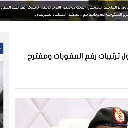
ووزير الخارجية الأمريكي، مايك بومبيو، اليوم الاثنين، ترتيبات رفع اسم السود
مقترح للحكومة السودانية حول تشكيل المجلس التشريعي.
م
ل ترتيبات رفع العقوبات ومقترح