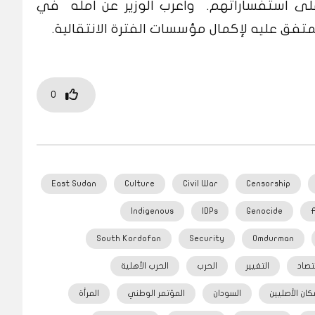
 على استفساراتهم. وأعرب الوزير عن أمله في
تفق عليه لإكمال مؤسسات الفترة الانتقالية.
0
East Sudan
Culture
Civil War
Censorship
Indigenous
IDPs
Genocide
South Kordofan
Security
Omdurman
تصاد
التغيير
الحرب
الحرب الأهلية
كان الأصليين
السودان
المؤتمر الوطني
المرأة