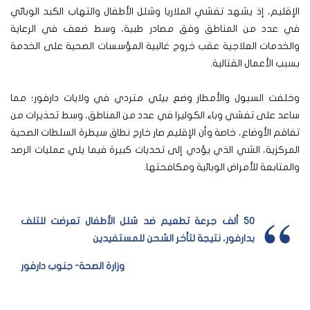
الإقليم، إذ يشهد تفشي الملاريا وشلل الأطفال والتهاب الكبد الوبائي
في عدد من المناطق وفق مصادر طبية، وسط ضعف في الرعاية
والخدمات العلاجية عقب خروج غالبية المؤسسات الصحية على الخدمة
بسبب الأعمال القتالية.
وخلفت السيول والأمطار وضع بيئي متردي في ولايات دارفور؛ مما
ساعد على تفشي وباء الكوليرا في عدد من المناطق، وسط تحذيرات من
تفاقم الأوضاع، خاصة وأن الإقليم صار خارج نطاق سيطرة السلطات الصحية
المركزية، الشي الذي يؤدي إلى تحديات كبيرة فيما يلي عمليات الرصد
والمتابعة للأمراض الوبائية ومكافحتها.
50 ألف جرعة تطعيم ضد شلل الأطفال تعرضت للتلف
بدارفور، نتيجة لتأخر الشحن للمستفيدين
وزارة الصحة- جنوب دارفور