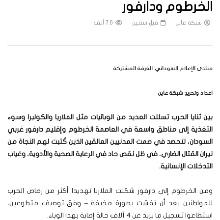
الخرطوم ودارفور
شبكة عاين
قبل سنتين
7.6 ألف
منتدى الإعلام السوداني: الغرفة المشتركة
اعداد وتحرير: شبكة عاين
بين ثنايا الحرب تسللت العديد من الوبائيات مثل الملاريا والكوليرا وسوء
التغذية إلى مناطق واسعة في العاصمة الخرطوم وإقليم دارفور غربي
السودان، لتحصد في صمت المدنيين العالقين الذين كُتبت لهم النجاة من
نيران القتال الضاري، في ظل نقص حاد في الرعاية الصحية والأدوية، وغياب
التدخلات الإنسانية.
ومن الخرطوم إلى دارفور شكلت الملاريا تهديدا أكثر من رصاص الحرب
للمواطنين بعد أن تفشت بصورة مخيفة – وفق توصيف متطوعين،
استطاعوا تسجيل ما يزيد عن 4 آلاف حالة إصابة بهذا الوباء.