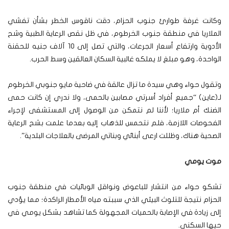
وكانت غرفة طوارئ جنوب الحزام، دقت ناقوس الخطر بشأن تفشي
الملاريا في منطقة جنوب الخرطوم، في ظل نقص الرعاية الطبية وشح
الأدوية وارتفاع أسعار الجرعات، والتي تصل إلى 10 آلاف جنيه للحقنة
الواحدة، وهو مبلغ لا يملكه غالبية السكان العالقين وسط الحرب.
وتقول حواء وهي سيدة ما تزال عالقة في ضاحية مايو جنوبي الخرطوم
لـ(عاين) “جميع أفراد أسرتي مصابين بالحمى، ولا ندري إن كانت حمى
الضنك أم ملاريا؛ لأننا لم نتمكن من الوصول إلى المستشفى لإجراء
الفحوصات اللازمة، فلم نتحمس للذهاب إليه بعدما علمت بشح الرعاية
الصحية هناك، وظللت ارعى أبنائي وبناتي المرضى بالعلاجات البلدية”.
موت يومي
تشكو حواء من انتشار للباعوض ونواقل الوبائيات في منطقة جنوب
الحزام نتيجة للتلوث البيئي الذي سببته مياه الأمطار الراكدة؛ مما يؤدي
إلى زيادة في الإصابة بالحميات المجهولة كما تشاهد بشكل يومي في
حيها السكني.