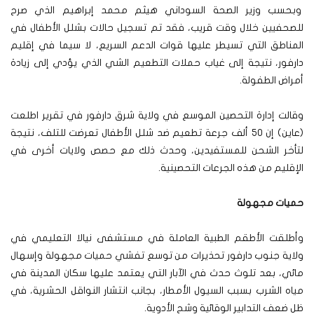
وبحسب وزير الصحة السوداني هيثم محمد إبراهيم الذي صرح
للصحفيين خلال وقت قريب، فقد تم تسجيل حالات بشلل الأطفال في
المناطق التي تسيطر عليها قوات الدعم السريع، لا سيما في إقليم
دارفور، نتيجة إلى غياب حملات التطعيم الشي الذي يؤدي إلى زيادة
أمراض الطفولة.
وقالت إدارة التحصين الموسع في ولاية شرق دارفور في تقرير اطلعت
(عاين) إن 50 ألف جرعة تطعيم ضد شلل الأطفال تعرضت للتلف، نتيجة
لتأخر الشحن للمستفيدين، وحدث ذلك مع حصص ولايات أخرى في
الإقليم من هذه الجرعات التحصينية.
حميات مجهولة
وأطلقت الأطقم الطبية العاملة في مستشفى نيالا التعليمي في
ولاية جنوب دارفور تحذيرات من توسع تفشي حميات مجهولة وإسهال
مائي، بعد تلوث حدث في الآبار التي يعتمد عليها سكان المدينة في
مياه الشرب بسبب السيول الأمطار، بجانب انتشار النواقل الحشرية، في
ظل ضعف التدابير الوقائية وشح الأدوية.