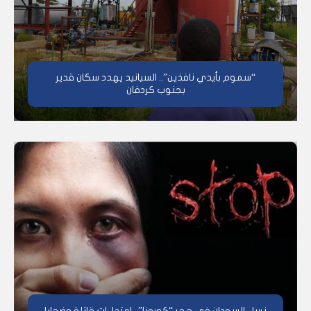
“سموم بأيدي نافذين”.. السيانيد يهدد سكان قدير
بجنوب كردفان
نساء السودان في حجر “كورونا”.. اعتداءات قاتلة وضحايا