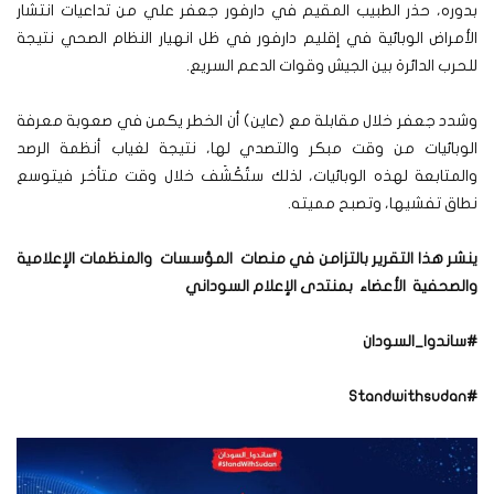
بدوره، حذر الطبيب المقيم في دارفور جعفر علي من تداعيات انتشار
الأمراض الوبائية في إقليم دارفور في ظل انهيار النظام الصحي نتيجة
للحرب الدائرة بين الجيش وقوات الدعم السريع.
وشدد جعفر خلال مقابلة مع (عاين) أن الخطر يكمن في صعوبة معرفة
الوبائيات من وقت مبكر والتصدي لها، نتيجة لغياب أنظمة الرصد
والمتابعة لهذه الوبائيات، لذلك ستُكْشَف خلال وقت متأخر فيتوسع
نطاق تفشيها، وتصبح مميته.
ينشر هذا التقرير بالتزامن في منصات المؤسسات والمنظمات الإعلامية
والصحفية الأعضاء بمنتدى الإعلام السوداني
#ساندوا_السودان
#Standwithsudan