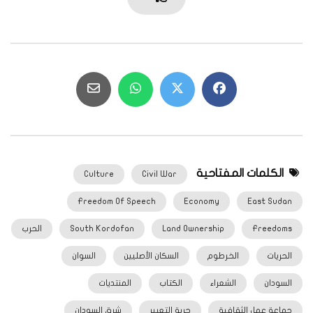
الكلمات المفتاحية
Culture
Civil War
Freedom Of Speech
Economy
East Sudan
Freedoms
Land Ownership
South Kordofan
الحرب
الحريات
الخرطوم
السكان الأصليين
السوان
السودان
الشعراء
الكتاب
المنتديات
جماعة عمل الثقافية
حرية التعبير
شرق السودان