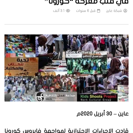
في قلب معركة “كورونا”
شبكة عاين
قبل 6 سنوات
3.1 ألف
عاين – 30 أبريل 2020م
قادت الإجراءات الاحترازية لمواجهة فايروس كورونا