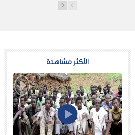
اﻷكثر مشاهدة