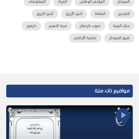
السودان
المؤتمر الوطني
المرأة
المفاوضات
النازحين
النشاط
النيل الأزرق
النيل الازرق
جبال النوبة
جنوب كردفان
حرية التعبير
دارفور
شرق السودان
ملكية الأراضي
مواضيع ذات صلة