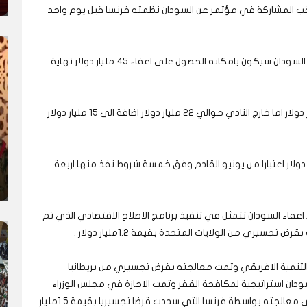
اء عقب المشاركة في مؤتمر عن السودان نظمته فرنسا قبل يوم واحد
واوضح حمدوك في مؤتمر صحفي بمطار الخرطوم ان السودان سيكون بامكانه الحصول على اعفاء 45 مليار دولار نهاية
وأشار حمدوك الى ان ديون نادي باريس حوالي 23 مليار دولار اما خارج النادي حوالي 22 مليار دولار اضافة الى 15 مليار دولار
ك، ان السودان سيتمكن من اعفاء 45 مليار دولار اعتبارا من يونيو القادم وفق خمسة شروط نفذ منها اربعة
اعفاء السودان تتمثل في تنفيذ برنامج الاصلاح الاقتصادي الذي تم
سيري من الولايات المتحدة بقيمة 1.2مليار دولار .
 التنمية الافريقي وتمت معالجته بقرض تجسيري من بريطانيا
لسودان استراتيجية لمكافحة الفقر وتمت الاجازة في مجلس الوزراء
والشرط الخامس سداد ديون صندوق النقد الدولي وجرى معالجته بواسطة فرنسا التي سددت قرضا تجسيريا بقيمة 1.5مليار