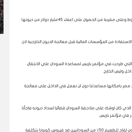
وقال رئيس الوزراء السوداني ان بلاده نفذت جميع الشروط وعلى مقربة من الحصول على اعفاء 45مليار دولار من ديونها
الاستفادة من المؤسسات المالية قبل معالجة الديون الخارجية لان
لتي طرحت في مؤتمر باريس لمساعدة السودان علي الانتقال
خل وليس الخارج.
 ولا مصر بامكانها مساعدتنا دون ان نعمل في الداخل على معالجة
قي الذي كان اوشك على ملاحقة السودان قضائيا لسداد ديونه فاجأنا
واضاف:” سيمول هذا البنك الافريقي ايضا شراء 22مليون لقاح لتطعيم 50٪ من السودانيين ضد فيروس كورونا بتكلفة