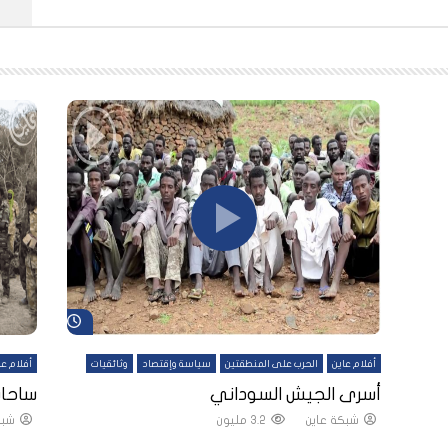
شاهد لاحقاً
شاهد لاحقاً
أفلام عاين
الحرب على المنطقتين
سياسة وإقتصاد
وثائقيات
أفلام عا
لقين
أسرى الجيش السوداني
ساحات
شبكة عاين
3.2 مليون
شبك