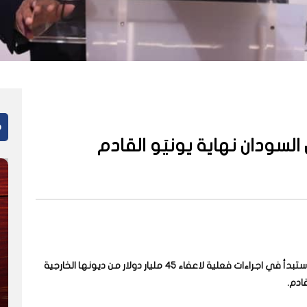
م
أعلن رئيس الوزراء السوداني عبد الله حمدوك، ان بلاده ستبدأ في اجراءات فعلية لاعفاء 45 مليار دولار من ديونها الخارجية