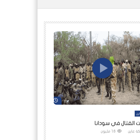
شاهد لاحقاً
ين
أفلام عاين
 القتال في سودانا
رانيا مأمون: الثمن 
ة عاين
1.6 مليون
شبكة عاين
1.5 مليون