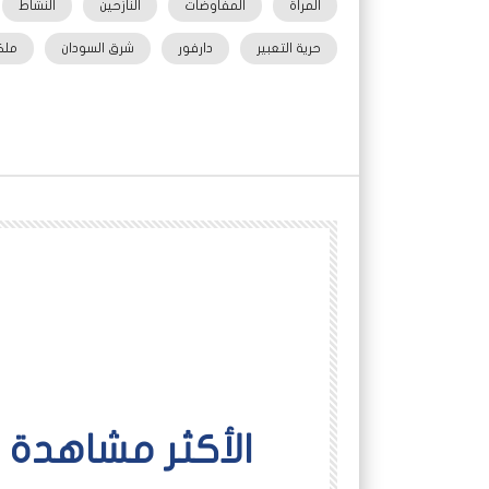
المرأة
المفاوضات
النازحين
النشاط
حرية التعبير
دارفور
شرق السودان
ملك
اﻷكثر مشاهدة