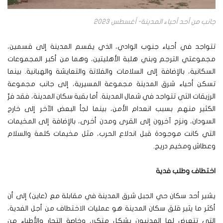
جانب من أحد أحياء المدينة- أغسطس 2023
تتواجد في أحياء جنوب الوادي، الذي يقسم المدينة إلى قسمين،
مجموعتي الترجم وبني هلبة الأهليتين، وهما من أكبر المجموعات
السكانية، بالإضافة إلى السلامات والفلاتة والتعايشة والهبانية. بينما
تسكن أحياء شرق المدينة مجموعة المسيرية، إلى جانب مجموعة
الرزيقات التي تتواجد في شمال المدينة. أما بقية سكان المدينة، فقد فرّ
الكثير منهم بسبب انعدام الأمن، بينما لجأ البعض الآخر إلى خارج
السودان، ونزح آخرون إلى القرى ومدن أخرى، بالإضافة إلى المخيمات
التي كانت موجودة قبل اندلاع الحرب، مثل مخيمات كلمة والسلام
وعطاش ومخيم دريج.
اختطاف وطلب فدية
يشير أحد سكان حي الجبل شرق المدينة في مقابلة مع (عاين) إلى أن
أكثر ما يثير قلق سكان المدينة هو عمليات الاختطاف من أجل الفدية،
التي تتعرض لها المدنيون بشكل متكرر، وخاصة التجار والأطباء من