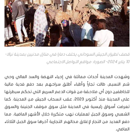
قصف لطيران الجيش السوداني يخلف دمارا في منازل مدنيين بمدينة نيالا-
10 يناير 2024- الصورة: مواقع التواصل الاجتماعي
وشهدت المدينة أحداث مماثلة في إحياء النهضة والسد العالي وحي
شم النسيم، طالت تجاراً وأطباء أطلق سراحهم بعد دفع فدية مالية
للخاطفين دون أي ملاحقة من قوات الدعم السريع التي تحكم سيطرتها
على المدينة منذ أكتوبر 2023، عقب انسحاب الجيش من المدينة. كما
تعرضت أسواق رئيسية في المدينة مثل سوق موقف الجنينة والسوق
الشعبي وسوق الجبل لعمليات نهب متكررة خلال الأشهر الماضية، مما
دفع العديد من التجار لإغلاق محالهم التجارية آخرها سوق الجبل الثلاثاء
الماضي.