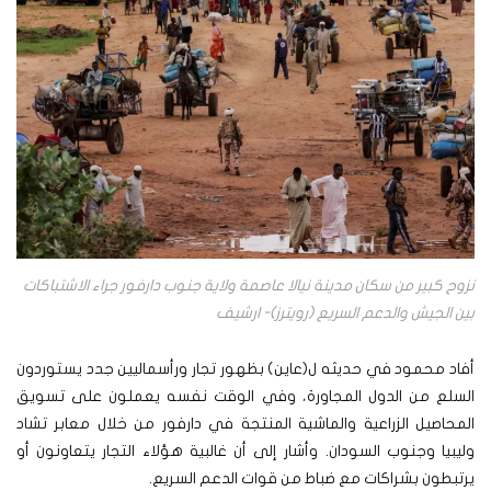
نزوح كبير من سكان مدينة نيالا عاصمة ولاية جنوب دارفور جراء الاشتباكات
بين الجيش والدعم السريع (رويترز)- ارشيف
أفاد محمود في حديثه ل(عاين) بظهور تجار ورأسماليين جدد يستوردون
السلع من الدول المجاورة، وفي الوقت نفسه يعملون على تسويق
المحاصيل الزراعية والماشية المنتجة في دارفور من خلال معابر تشاد
وليبيا وجنوب السودان. وأشار إلى أن غالبية هؤلاء التجار يتعاونون أو
يرتبطون بشراكات مع ضباط من قوات الدعم السريع.