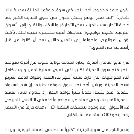
يقول حامد محمود، أحد التجار في سوق موقف الجنينة بمدينة نيالا،
لـ(عاين): “لقد تغير الوضع بشكل جذري في سوق المدينة الكبير بعد
هجرة التجار بسبب الحرب. بعض التجار قرروا البقاء، وانتقلوا إلى الأسواق
الطرفية، لكنهم يواجهون مضايقات أمنية مستمرة. نتيجة لذلك، تآكلت
رؤوس أموالهم، وتحولوا إلى بائعين جائلين بعد أن كانوا من قبل
رأسماليين في السوق.”
في مايو الماضي أصدرت الإدارة المدنية بولاية جنوب قرار أمرت بموجبه
التجار فتح سوق المدينة الكبير الذي تعرض لعملية تدمير ونهب كامل
أثناء المواجهات التي دارت لستة أشهر بين الجيش وقوات الدعم السريع
وسط المدينة. ويشير أحد تجار سوق موقف جنينه، إن شح السيولة
النقدية أصبح يشكل تحدياً كبيراً يواجه التجار، إذ يتداول الناس العملة
النقدية القديمة، وهي عملة غير مجددة وآخذة في التلاشي التدريجي
من الأسواق، رغم وجود التطبيقات البنكية الآن أن هناك فارقاً في الأسعار
يقدر بنحو (١٠) بالمئة مقارنة بالكاش.
وتابع التاجر في سوق الجنينة: “كثيراً ما تختفي العملة الورقية، ويزداد