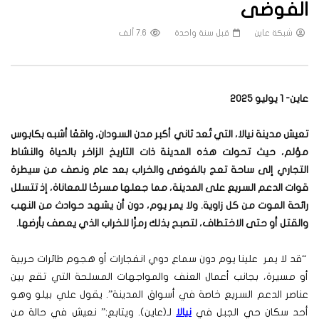
الفوضى
شبكة عاين
قبل سنة واحدة
7.6 ألف
عاين- 1 يوليو 2025
تعيش مدينة نيالا، التي تُعد ثاني أكبر مدن السودان، واقعًا أشبه بكابوس
مؤلم، حيث تحولت هذه المدينة ذات التاريخ الزاخر بالحياة والنشاط
التجاري إلى ساحة تعج بالفوضى والخراب بعد عام ونصف من سيطرة
قوات الدعم السريع على المدينة، مما جعلها مسرحًا للمعاناة، إذ تتسلل
رائحة الموت من كل زاوية. ولا يمر يوم، دون أن يشهد حوادث من النهب
والقتل أو حتى الاختطاف، لتصبح بذلك رمزًا للخراب الذي يعصف بأرضها
.
“قد لا يمر علينا يوم دون سماع دوي انفجارات أو هجوم طائرات حربية
أو مسيرة، بجانب أعمال العنف والمواجهات المسلحة التي تقع بين
عناصر الدعم السريع خاصة في أسواق المدينة”. يقول علي بيلو وهو
أحد سكان حي الجبل في
نيالا
لـ(عاين). ويتابع:” نعيش في حالة من