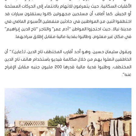
الأقليات السكانية، حيث يتعرضون للاتهام بالانتماء إلى الحركات المسلحة
أو الجيش. كما أضاف أن مسلحين مجهولين كانوا يستقلون سيارات قد
اختطفوا اثنين من المواطنين في حادثين منفصلين الأسبوع الماضي في
مدينة نيالا، حيث احتجزوا المواطن “آدم عمر” والتاجر “تاج الدين إبراهيم”
في مكان غير معلوم، وطالبوا بفدية مالية مقابل إطلاق سراحهما.
ويقول سليمان حسين، وهو أحد أقارب المختطف تاج الدين، لـ(عاين):” أن
الخاطفين اتصلوا بهم من خلال مكالمة فيديو باستخدام هاتف تاج الدين
المختطف، وطلبوا فدية مالية قدرها 200 مليون جنيه مقابل الإفراج
عنه”.