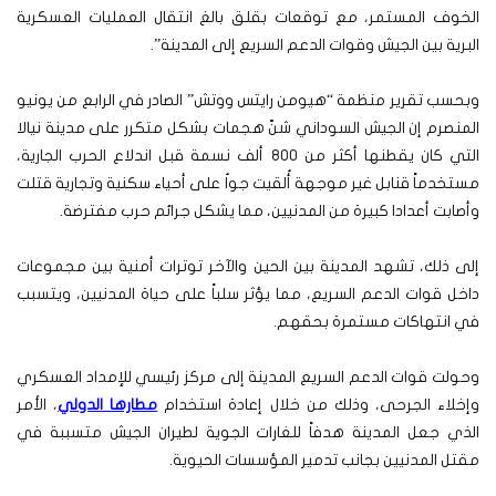
الخوف المستمر، مع توقعات بقلق بالغ انتقال العمليات العسكرية
البرية بين الجيش وقوات الدعم السريع إلى المدينة”.
وبحسب تقرير منظمة “هيومن رايتس ووتش” الصادر في الرابع من يونيو
المنصرم إن الجيش السوداني شنّ هجمات بشكل متكرر على مدينة نيالا
التي كان يقطنها أكثر من 800 ألف نسمة قبل اندلاع الحرب الجارية،
مستخدماً قنابل غير موجهة أُلقيت جواُ على أحياء سكنية وتجارية قتلت
وأصابت أعدادا كبيرة من المدنيين، مما يشكل جرائم حرب مفترضة.
إلى ذلك، تشهد المدينة بين الحين والآخر توترات أمنية بين مجموعات
داخل قوات الدعم السريع، مما يؤثر سلباً على حياة المدنيين، ويتسبب
في انتهاكات مستمرة بحقهم.
وحولت قوات الدعم السريع المدينة إلى مركز رئيسي للإمداد العسكري
وإخلاء الجرحى، وذلك من خلال إعادة استخدام
مطارها الدولي
، الأمر
الذي جعل المدينة هدفاً للغارات الجوية لطيران الجيش متسببة في
مقتل المدنيين بجانب تدمير المؤسسات الحيوية.