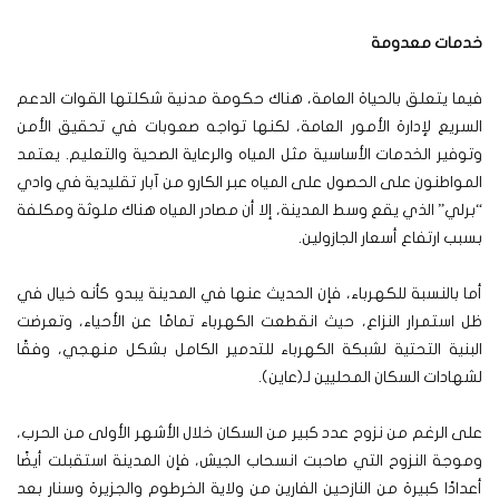
خدمات معدومة
فيما يتعلق بالحياة العامة، هناك حكومة مدنية شكلتها القوات الدعم
السريع لإدارة الأمور العامة، لكنها تواجه صعوبات في تحقيق الأمن
وتوفير الخدمات الأساسية مثل المياه والرعاية الصحية والتعليم. يعتمد
المواطنون على الحصول على المياه عبر الكارو من آبار تقليدية في وادي
“برلي” الذي يقع وسط المدينة، إلا أن مصادر المياه هناك ملوثة ومكلفة
بسبب ارتفاع أسعار الجازولين.
أما بالنسبة للكهرباء، فإن الحديث عنها في المدينة يبدو كأنه خيال في
ظل استمرار النزاع، حيث انقطعت الكهرباء تمامًا عن الأحياء، وتعرضت
البنية التحتية لشبكة الكهرباء للتدمير الكامل بشكل منهجي، وفقًا
لشهادات السكان المحليين لـ(عاين).
على الرغم من نزوح عدد كبير من السكان خلال الأشهر الأولى من الحرب،
وموجة النزوح التي صاحبت انسحاب الجيش، فإن المدينة استقبلت أيضًا
أعدادًا كبيرة من النازحين الفارين من ولاية الخرطوم والجزيرة وسنار بعد