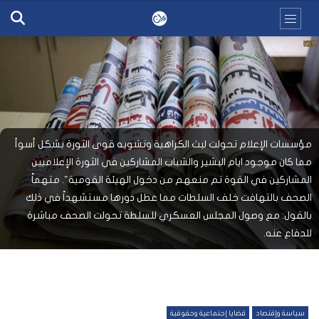
مؤسسات الإعلام تحولت لبث الكراهية وتشويه قوى الثورة بشكل أسوأ
مما كان موجود ايام البشير والشباب المشاركين في الثورة الإعلاميين
المشاركين في القوة تم منعهم من دخول الهيئة القومية". متهماً
الصحف بالتهافت خلف السلطات مما عطل دورها مستشهداً في ذلك
بالقول: مع وصول المجلس العسكري للسلطة تحولت الصحف مباشرة
للدفاع عنه.
سياسة وإقتصاد
قضايا إجتماعية وحقوقية