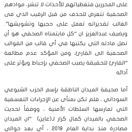
على المحررين فتغطياتهم للأحداث لا تنشر، موادهم
الصحفية تتعرض للحذف من قبل الرقيب الذي فى
الغالب تقديراته تعمل على حجبها وتشويشها”.
ويضيف عبدالعزيز ان “كل مايتمناه الصحفي هو أن
تصل مادته التي يكتبها في أي قالب من القوالب
الصحفية الى القارئ، ومن المؤكد عدم مطالعة
“القارئ للحقيقة يصيب الصحفي بإحباط ويؤثر على
أدائه
أما صحيفة الميدان الناطقة بإسم الحزب الشيوعي
السوداني ، فلم تكن بمنأى عن الإجراءات التعسفية
التي تمارسها السلطات الأمنية ، ووفقاً لحديث
الصحفي بالميدان كمال كرار لـ(عاين) “ان الميدان
مصادرة منذ بداية العام 2019 ، أي بعد حوالي