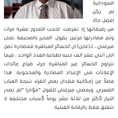
السودانية
لم يكن
افضل حالا
من رفيقاتها إذ تعرضت، لحجب الصدور عشرة مرات
وتم مصادرتها
مرتين، يقول المحرر بالصحيفة ،على
ميرغني ، لـ(عاين) ان الخسائر المباشرة للمصادرة تصل
الى اثني عشر الف جنيه لطباعة العدد الواحد ، فيما
تتراوح الخسائر غير المباشرة جراء ضياع عائدات
الإعلانات في الإعداد المصادرة والمحجوبة، هذا
فضلاً عن إمكانية فقدان بعض القراء نتيجة الغياب
القسري. ويمضي ميرغني للقول “مؤخرا “لم تصدر
التيار لأكثر من ثلاثة عشر يوماً لأسباب مختلفة لا
تتعلق فقط بالرقابة القبلية.