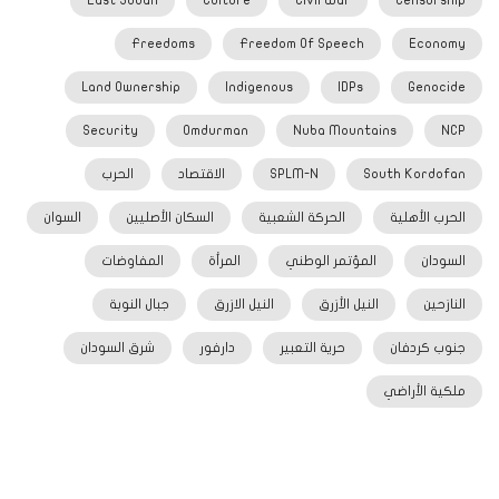
Freedoms
Freedom Of Speech
Economy
Land Ownership
Indigenous
IDPs
Genocide
Security
Omdurman
Nuba Mountains
NCP
South Kordofan
SPLM-N
الاقتصاد
الحرب
الحرب الأهلية
الحركة الشعبية
السكان الأصليين
السوان
السودان
المؤتمر الوطني
المرأة
المفاوضات
النازحين
النيل الأزرق
النيل الازرق
جبال النوبة
جنوب كردفان
حرية التعبير
دارفور
شرق السودان
ملكية الأراضي